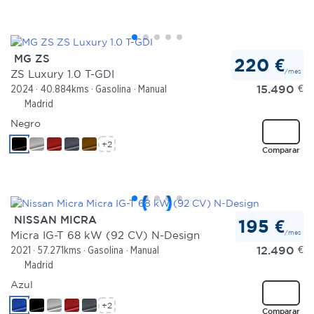
MG ZS
220 €
/mes
ZS Luxury 1.0 T-GDI
15.490
€
2024
40.884kms
Gasolina
Manual
Madrid
Negro
+2
Comparar
NISSAN MICRA
195 €
/mes
Micra IG-T 68 kW (92 CV) N-Design
12.490
€
2021
57.271kms
Gasolina
Manual
Madrid
Azul
+2
Comparar