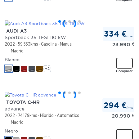
AUDI A3
334 €
/mes
Sportback 35 TFSI 110 kW
23.990
€
2022
59.553kms
Gasolina
Manual
Madrid
Blanco
+2
Comparar
TOYOTA C-HR
294 €
/mes
advance
20.990
€
2022
74.179kms
Híbrido
Automático
Madrid
Negro