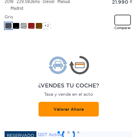
21.990
€
2018
229.082kms
Diésel
Manual
Madrid
Gris
+2
Comparar
¿VENDES TU COCHE?
Tasa y vende en el acto
Valorar Ahora