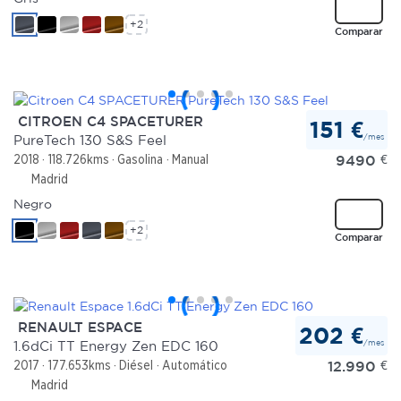
+2
Comparar
CITROEN C4 SPACETURER
151 €
/mes
PureTech 130 S&S Feel
9490
€
2018
118.726kms
Gasolina
Manual
Madrid
Negro
+2
Comparar
RENAULT ESPACE
202 €
/mes
1.6dCi TT Energy Zen EDC 160
12.990
€
2017
177.653kms
Diésel
Automático
Madrid