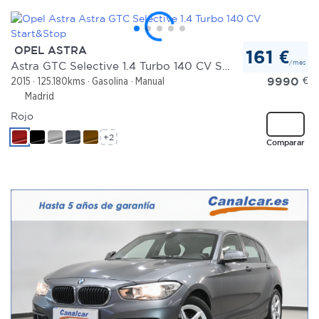
OPEL ASTRA
161 €
/mes
Astra GTC Selective 1.4 Turbo 140 CV Start&Stop
9990
€
2015
125.180kms
Gasolina
Manual
Madrid
Rojo
+2
Comparar