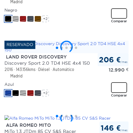
Madrid
Negro
+2
Comparar
LAND ROVER DISCOVERY
206 €
/mes
Discovery Sport 2.0 TD4 HSE 4x4 150
12.990
€
2016
143.156kms
Diésel
Automático
Madrid
Azul
+2
Comparar
ALFA ROMEO MITO
146 €
/mes
MiTo 1.3 JTDm 85 CV S&S Racer