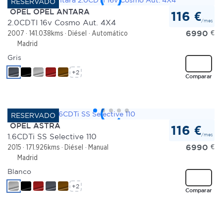
OPEL OPEL ANTARA
116 €
/mes
2.0CDTI 16v Cosmo Aut. 4X4
6990
€
2007
141.038kms
Diésel
Automático
Madrid
Gris
+2
Comparar
OPEL ASTRA
116 €
/mes
1.6CDTi SS Selective 110
6990
€
2015
171.926kms
Diésel
Manual
Madrid
Blanco
+2
Comparar