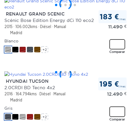
RENAULT GRAND SCENIC
183 €
/mes
Scénic Bose Edition Energy dCi 110 eco2
11.490
€
2015
106.002kms
Diésel
Manual
Madrid
Blanco
+2
Comparar
HYUNDAI TUCSON
195 €
/mes
2.0CRDI BD Tecno 4x2
12.490
€
2016
164.794kms
Diésel
Manual
Madrid
Gris
+2
Comparar