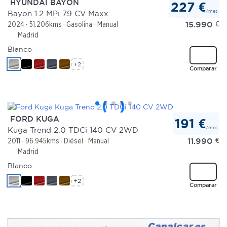
HYUNDAI BAYON
227 €
/mes
Bayon 1.2 MPi 79 CV Maxx
Las cookies de este sitio web se usan para personalizar
15.990
€
2024
51.206kms
Gasolina
Manual
el contenido y los anuncios, ofrecer funciones de redes
Madrid
sociales y analizar el tráfico. Además, compartimos
Blanco
información sobre el uso que haga del sitio web con
+2
Comparar
nuestros partners de redes sociales, publicidad y análisis
web, quienes pueden combinarla con otra información
que les haya proporcionado o que hayan recopilado a
partir del uso que haya hecho de sus servicios.
FORD KUGA
191 €
/mes
Kuga Trend 2.0 TDCi 140 CV 2WD
11.990
€
2011
96.945kms
Diésel
Manual
Madrid
Blanco
+2
Comparar