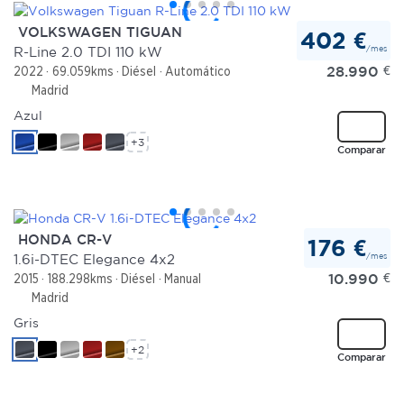
VOLKSWAGEN TIGUAN
402 €
/mes
R-Line 2.0 TDI 110 kW
28.990
€
2022
69.059kms
Diésel
Automático
Madrid
Azul
+3
Comparar
HONDA CR-V
176 €
/mes
1.6i-DTEC Elegance 4x2
10.990
€
2015
188.298kms
Diésel
Manual
Madrid
Gris
+2
Comparar