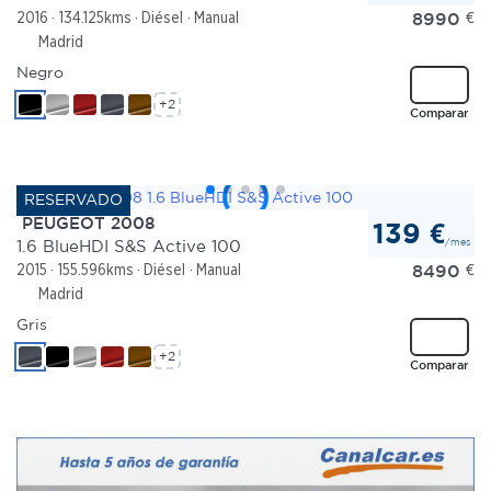
8990
€
2016
134.125kms
Diésel
Manual
Madrid
Negro
+2
Comparar
PEUGEOT 2008
139 €
/mes
1.6 BlueHDI S&S Active 100
8490
€
2015
155.596kms
Diésel
Manual
Madrid
Gris
+2
Comparar