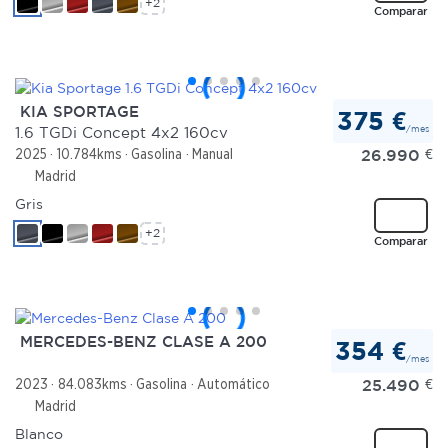
+2
Comparar
KIA SPORTAGE
375 €
/mes
1.6 TGDi Concept 4x2 160cv
26.990
€
2025
10.784kms
Gasolina
Manual
Madrid
Gris
+2
Comparar
MERCEDES-BENZ CLASE A 200
354 €
/mes
25.490
€
2023
84.083kms
Gasolina
Automático
Madrid
Blanco