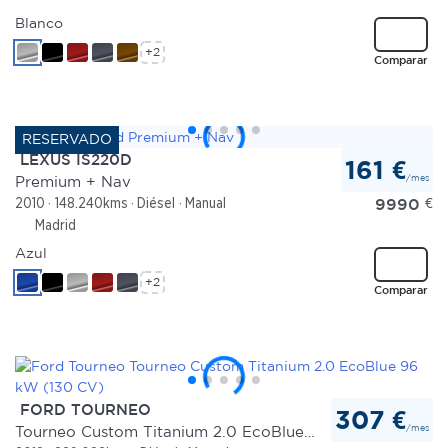
Blanco
+2
Comparar
LEXUS IS220D
161 €
/mes
Premium + Nav
9990
€
2010
148.240kms
Diésel
Manual
Madrid
Azul
+2
Comparar
FORD TOURNEO
307 €
/mes
Tourneo Custom Titanium 2.0 EcoBlue 96 kW (130 CV)