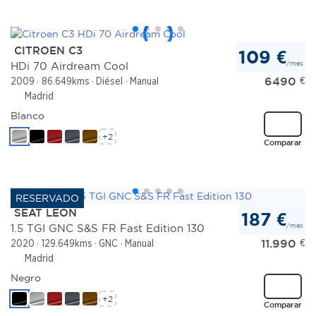
CITROEN C3
109 €
/mes
HDi 70 Airdream Cool
6490
€
2009
86.649kms
Diésel
Manual
Madrid
Blanco
+2
Comparar
SEAT LEON
187 €
/mes
1.5 TGI GNC S&S FR Fast Edition 130
11.990
€
2020
129.649kms
GNC
Manual
Madrid
Negro
+2
Comparar