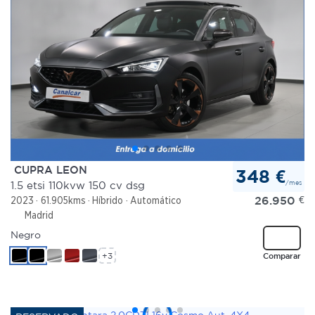
CUPRA LEON
348 €
/mes
1.5 etsi 110kvw 150 cv dsg
26.950
€
2023
61.905kms
Híbrido
Automático
Madrid
Negro
+3
Comparar