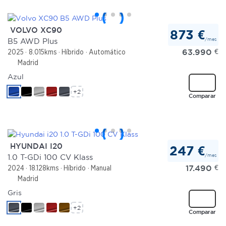
VOLVO XC90
873 €
/mes
B5 AWD Plus
63.990
€
2025
8.015kms
Híbrido
Automático
Madrid
Azul
+2
Comparar
HYUNDAI I20
247 €
/mes
1.0 T-GDi 100 CV Klass
17.490
€
2024
18.128kms
Híbrido
Manual
Madrid
Gris
+2
Comparar