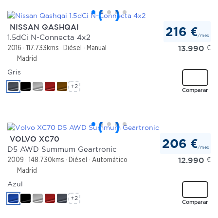
NISSAN QASHQAI
216 €
/mes
1.5dCi N-Connecta 4x2
13.990
€
2016
117.733kms
Diésel
Manual
Madrid
Gris
+2
Comparar
VOLVO XC70
206 €
/mes
D5 AWD Summum Geartronic
12.990
€
2009
148.730kms
Diésel
Automático
Madrid
Azul
+2
Comparar