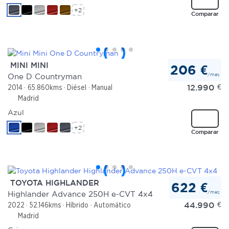
+2
Comparar
MINI MINI
206 €
/mes
One D Countryman
12.990
€
2014
65.860kms
Diésel
Manual
Madrid
Azul
+2
Comparar
TOYOTA HIGHLANDER
622 €
/mes
Highlander Advance 250H e-CVT 4x4
44.990
€
2022
52.146kms
Híbrido
Automático
Madrid