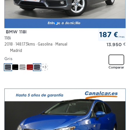
BMW 118I
187 €
/mes
118i
13.950
€
2018
148.173kms
Gasolina
Manual
Madrid
Gris
+3
Comparar