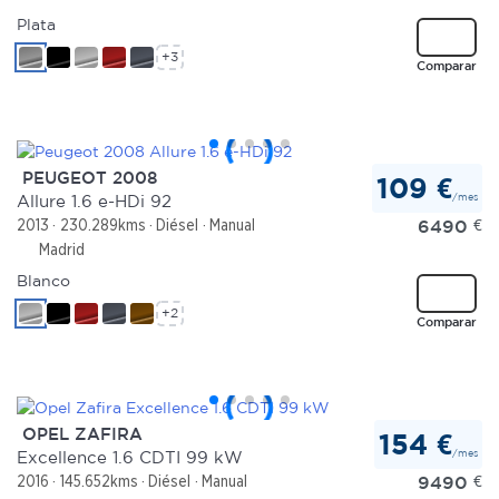
Plata
+3
Comparar
PEUGEOT 2008
109 €
/mes
Allure 1.6 e-HDi 92
6490
€
2013
230.289kms
Diésel
Manual
Madrid
Blanco
+2
Comparar
OPEL ZAFIRA
154 €
/mes
Excellence 1.6 CDTI 99 kW
9490
€
2016
145.652kms
Diésel
Manual