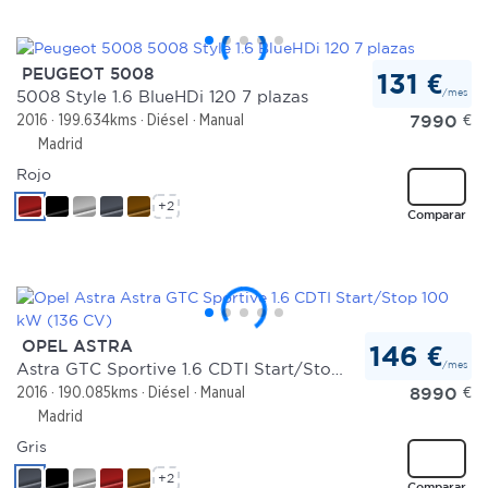
PEUGEOT 5008
131 €
/mes
5008 Style 1.6 BlueHDi 120 7 plazas
7990
€
2016
199.634kms
Diésel
Manual
Madrid
Rojo
+2
Comparar
OPEL ASTRA
146 €
/mes
Astra GTC Sportive 1.6 CDTI Start/Stop 100 kW (136 CV)
8990
€
2016
190.085kms
Diésel
Manual
Madrid
Gris
+2
Comparar