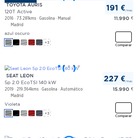
TOYOTA AURIS
191 €
/mes
120T Active
11.990
€
2016
73.281kms
Gasolina
Manual
Madrid
azul oscuro
+3
Comparar
SEAT LEON
227 €
/mes
5p 2.0 EcoTSI 140 kW
15.990
€
2019
219.364kms
Gasolina
Automático
Madrid
Violeta
+3
Comparar