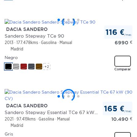
DACIA SANDERO
116 €
/mes
Sandero Stepway TCe 90
6990
€
2013
177.478kms
Gasolina
Manual
Madrid
Negro
+2
Comparar
DACIA SANDERO
165 €
/mes
Sandero Stepway Essential TCe 67 kW (90 CV)
10.490
€
2021
97.419kms
Gasolina
Manual
Madrid
Gris