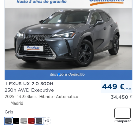
LEXUS UX 2.0 300H
449 €
/mes
250h AWD Executive
34.450
€
2025
13.353kms
Híbrido
Automático
Madrid
Gris
+3
Comparar