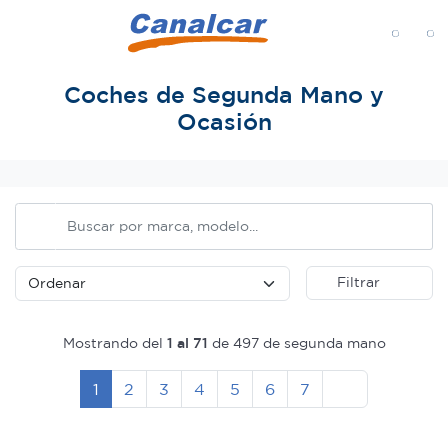
MENÚ
Coches de Segunda Mano y
Ocasión
Inicio
Filtrar
Mostrando del
1 al 71
de 497 de segunda mano
Siguiente
1
2
3
4
5
6
7