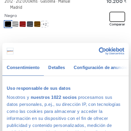
10.200
€
2012
212.000kms
Gasolina
Manual
Madrid
Negro
+2
Comparar
MAZDA MAZDA3
91 €
/mes
2.0CRTD Sportive
Consentimiento
Detalles
Configuración de anuncios
5290
€
2009
199.489kms
Diésel
Manual
Madrid
Rojo
Uso responsable de sus datos
+2
Comparar
Nosotros y
nuestros 1022 socios
procesamos sus
datos personales, p.ej., su dirección IP, con tecnologías
como las cookies para almacenar y acceder la
información en su dispositivo con el fin de ofrecer
publicidad y contenido personalizados, medición de
JEEP RENEGADE