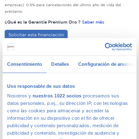
empresas). 0,5% para cancelaciones del último año de vida del
préstamo.
¿Qué es la Garantía Premium Oro ?
Saber más
Solicitar esta financiación
Compromiso de calidad Canalcar
Consentimiento
Detalles
Configuración de anuncios
14 días o 1.000km de prueba para tu tranquilidad
Si decides que el coche no es el adecuado para ti,
Uso responsable de sus datos
simplemente devuelvelo y te lo cambiamos por otro.
Nosotros y
nuestros 1022 socios
procesamos sus
Tienes hasta 14 días o 1.000km para probarlo.
datos personales, p.ej., su dirección IP, con tecnologías
como las cookies para almacenar y acceder la
Verificación de kilometraje y estructura
información en su dispositivo con el fin de ofrecer
publicidad y contenido personalizados, medición de
Realizamos pruebas dinámicas y estáticas sobre cada
uno de los vehículos antes de comprarlos.
publicidad y contenido, investigación de audiencia y
Verificamos, tanto el kilometraje, como la estructura