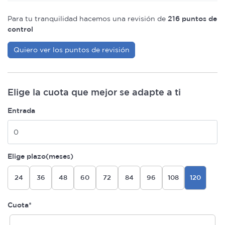
Para tu tranquilidad hacemos una revisión de
216 puntos de
control
Quiero ver los puntos de revisión
Elige la cuota que mejor se adapte a ti
Entrada
Elige plazo(meses)
24
36
48
60
72
84
96
108
120
Cuota*