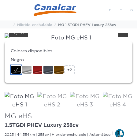
MENÚ
Inicio
Híbrido-enchufable
MG 1.5TGDI PHEV Luxury 258cv
1
/
31
Colores disponibles
Negro
+2
MG eHS
1.5TGDI PHEV Luxury 258cv
2023
44.354km
258cv
Híbrido-enchufable
Automático