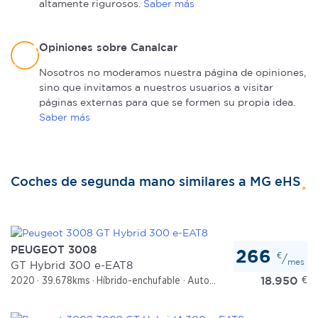
altamente rigurosos.
Saber más
Las cookies de este sitio web se usan para personalizar
el contenido y los anuncios, ofrecer funciones de redes
Opiniones sobre Canalcar
sociales y analizar el tráfico. Además, compartimos
información sobre el uso que haga del sitio web con
Nosotros no moderamos nuestra página de opiniones,
nuestros partners de redes sociales, publicidad y análisis
sino que invitamos a nuestros usuarios a visitar
web, quienes pueden combinarla con otra información
páginas externas para que se formen su propia idea.
que les haya proporcionado o que hayan recopilado a
Saber más
partir del uso que haya hecho de sus servicios.
Coches de segunda mano similares a MG eHS
PEUGEOT 3008
266
€
/
mes
GT Hybrid 300 e-EAT8
18.950
€
2020
39.678kms
Híbrido-enchufable
Automático