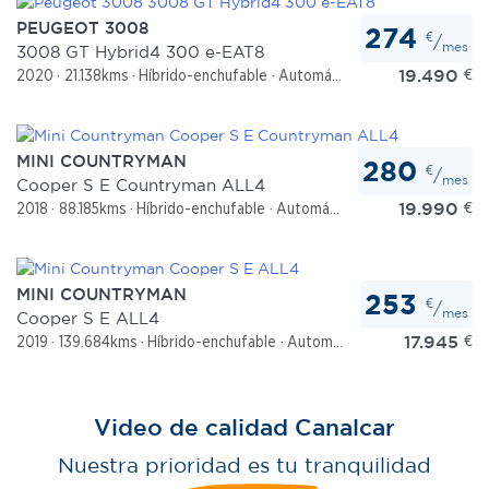
PEUGEOT 3008
274
€
/
mes
3008 GT Hybrid4 300 e-EAT8
19.490
€
2020
21.138kms
Híbrido-enchufable
Automático
MINI COUNTRYMAN
280
€
/
mes
Cooper S E Countryman ALL4
19.990
€
2018
88.185kms
Híbrido-enchufable
Automático
MINI COUNTRYMAN
253
€
/
mes
Cooper S E ALL4
17.945
€
2019
139.684kms
Híbrido-enchufable
Automático
Video de calidad Canalcar
Nuestra prioridad es tu tranquilidad