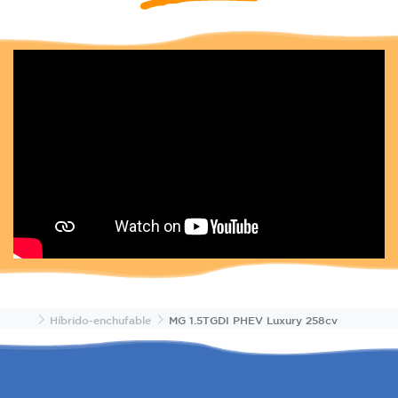
Inicio
Híbrido-enchufable
MG 1.5TGDI PHEV Luxury 258cv