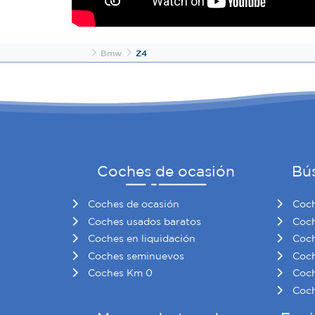
Inicio
Bmw
Z4
Coches de ocasión
Bú
Coches de ocasión
Coch
Coches usados baratos
Coch
Coches en liquidación
Coch
Coches seminuevos
Coch
Coches Km 0
Coch
Coch