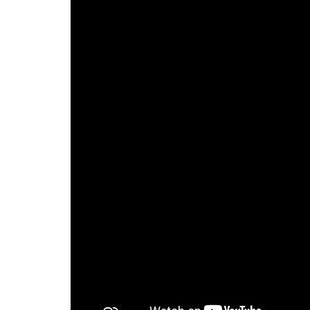
Las cookies de este sitio we
y analizar el tráfico. Ademá
redes sociales, publicidad y
que hayan recopilado a parti