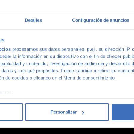
multimarca
Detalles
Configuración de anuncios
ión más grande de Madrid, disponemos de una gran variedad de m
s, con la mejor relación calidad-precio. O si lo prefieres, ven 
os
ocios
procesamos sus datos personales, p.ej., su dirección IP, 
der la información en su dispositivo con el fin de ofrecer publi
ublicidad y contenido, investigación de audiencia y desarrollo d
 datos y con qué propósitos. Puede cambiar o retirar su consent
n de cookies o clicando en el Menú de consentimiento.
coches acaba siendo un coche Canalcar.
Saber más
.
éramos:
 sobre su ubicación geográfica que puede tener una precisión d
tivo analizándolo activamente para buscar características específ
Personalizar
re cómo se procesan sus datos personales y establezca sus pr
rar su consentimiento en cualquier momento en la Declaración d