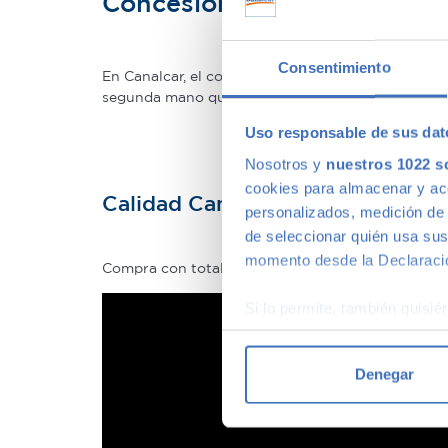
Concesionario de ocasión 
Consentimiento
En Canalcar, el concesionario de coches de ocas
segunda mano que mejor se adapte a tus necesidade
Uso responsable de sus dat
Nosotros y
nuestros 1022 s
cookies para almacenar y acce
Calidad Canalcar
personalizados, medición de p
de seleccionar quién usa sus
momento desde la Declaració
Compra con total tranquilidad, sólo 1 de cada 4 
Si lo permite, también quisi
Recopilar información
Identificar su disposi
Denegar
Obtenga más información sob
datos
. Puede cambiar o reti