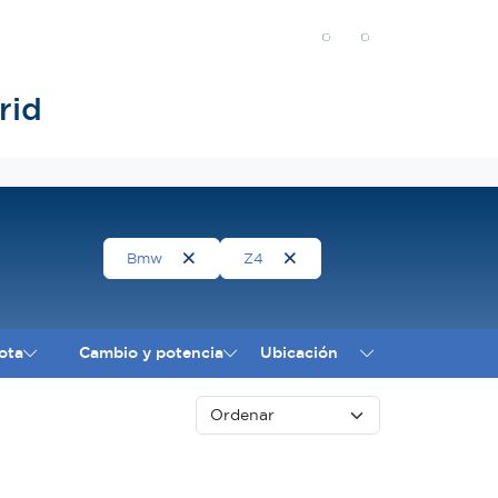
rid
Bmw
Z4
ota
Cambio y potencia
Ubicación