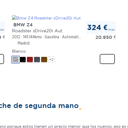
BMW Z4
324 €
mes
/mes
Roadster sDrive20i Aut.
0
€
20.950
€
2012
145.144kms
Gasolina
Automático
Madrid
Blanco
+2
oche de segunda mano
o porque estos tienen un precio menor que los nuevos, eso es u