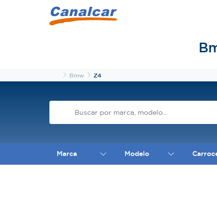
Bm
Inicio
Bmw
Z4
Marca
Modelo
Carroc