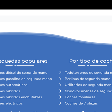
squedas populares
Por tipo de coc
es diésel de segunda mano
Todoterrenos de segunda 
es gasolina de segunda mano
Berlinas de segunda mano
es automáticos
Utilitarios de segunda man
es híbridos
Monovolúmenes de segun
es híbridos enchufables
Coches familiares
es eléctricos
Coches de 7 plazas