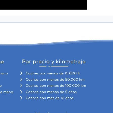
he
Por precio y kilometraje
mano
Coches por menos de 10.000 €
Coches con menos de 50.000 km
o
Coches con menos de 100.000 km
da mano
Coches con menos de 5 años
Coches con más de 10 años