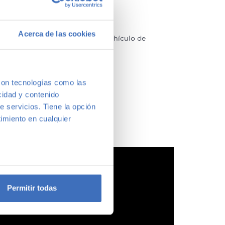
Acerca de las cookies
arcas y modelos. Encuentra el vehículo de
a vernos y te aconsejamos.
con tecnologías como las
cidad y contenido
e servicios. Tiene la opción
imiento en cualquier
e varios metros
icas (huellas digitales)
Permitir todas
eferencias en la
sección de
e cookies.