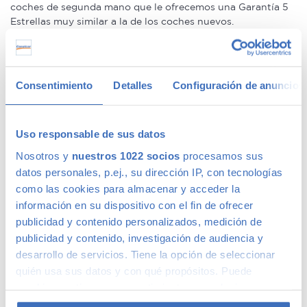
coches de segunda mano que le ofrecemos una Garantía 5
Estrellas muy similar a la de los coches nuevos.
Concesionario de ocasión multimarca
Consentimiento
Detalles
Configuración de anuncios
En Canalcar, el concesionario de coches de ocasión más
grande de Madrid, disponemos de una gran variedad de
marcas y modelos. Encuentra el vehículo de segunda mano
Uso responsable de sus datos
que mejor se adapte a tus necesidades, con la mejor
Nosotros y
nuestros 1022 socios
procesamos sus
relación calidad-precio. O si lo prefieres, ven a vernos y te
aconsejamos.
datos personales, p.ej., su dirección IP, con tecnologías
como las cookies para almacenar y acceder la
información en su dispositivo con el fin de ofrecer
publicidad y contenido personalizados, medición de
publicidad y contenido, investigación de audiencia y
Calidad Canalcar
desarrollo de servicios. Tiene la opción de seleccionar
quién usa sus datos y con qué propósitos. Puede
Compra con total tranquilidad, sólo 1 de cada 4 coches
cambiar o retirar su consentimiento en cualquier
acaba siendo un coche Canalcar.
Saber más
.
momento desde la Declaración de cookies o clicando en