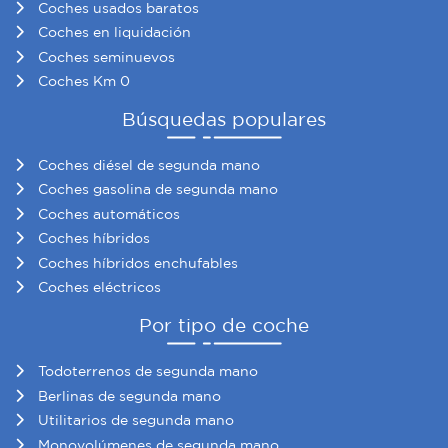
Coches usados baratos
información sobre el uso que haga del sitio web con
Coches en liquidación
nuestros partners de redes sociales, publicidad y análisis
Coches seminuevos
web, quienes pueden combinarla con otra información
Coches Km 0
que les haya proporcionado o que hayan recopilado a
partir del uso que haya hecho de sus servicios.
Búsquedas populares
Coches diésel de segunda mano
Coches gasolina de segunda mano
Coches automáticos
Coches híbridos
Coches híbridos enchufables
Coches eléctricos
Por tipo de coche
Todoterrenos de segunda mano
Berlinas de segunda mano
Utilitarios de segunda mano
Monovolúmenes de segunda mano