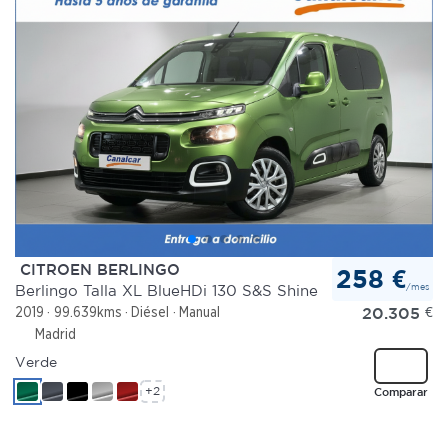
CITROEN BERLINGO
258 €
/mes
Berlingo Talla XL BlueHDi 130 S&S Shine
20.305
€
2019
99.639kms
Diésel
Manual
Madrid
Verde
+2
Comparar