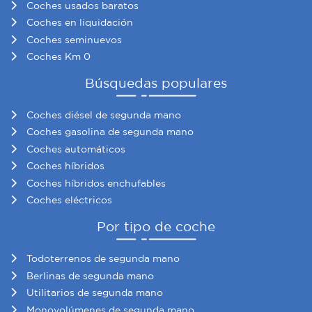
Coches usados baratos
información sobre el uso que haga del sitio web con
Coches en liquidación
nuestros partners de redes sociales, publicidad y análisis
Coches seminuevos
web, quienes pueden combinarla con otra información
Coches Km 0
que les haya proporcionado o que hayan recopilado a
partir del uso que haya hecho de sus servicios.
Búsquedas populares
Coches diésel de segunda mano
Coches gasolina de segunda mano
Coches automáticos
Coches híbridos
Coches híbridos enchufables
Coches eléctricos
Por tipo de coche
Todoterrenos de segunda mano
Berlinas de segunda mano
Utilitarios de segunda mano
Monovolúmenes de segunda mano