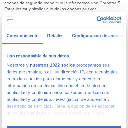
coches de segunda mano que le ofrecemos una Garantía 5
Estrellas muy similar a la de los coches nuevos.
Concesionario de ocasión multimarca
Consentimiento
Detalles
Configuración de anuncios
En Canalcar, el concesionario de coches de ocasión más
grande de Madrid, disponemos de una gran variedad de
marcas y modelos. Encuentra el vehículo de segunda mano
Uso responsable de sus datos
que mejor se adapte a tus necesidades, con la mejor
Nosotros y
nuestros 1022 socios
procesamos sus
relación calidad-precio. O si lo prefieres, ven a vernos y te
aconsejamos.
datos personales, p.ej., su dirección IP, con tecnologías
como las cookies para almacenar y acceder la
información en su dispositivo con el fin de ofrecer
publicidad y contenido personalizados, medición de
publicidad y contenido, investigación de audiencia y
Calidad Canalcar
desarrollo de servicios. Tiene la opción de seleccionar
quién usa sus datos y con qué propósitos. Puede
Compra con total tranquilidad, sólo 1 de cada 4 coches
cambiar o retirar su consentimiento en cualquier
acaba siendo un coche Canalcar.
Saber más
.
momento desde la Declaración de cookies o clicando en