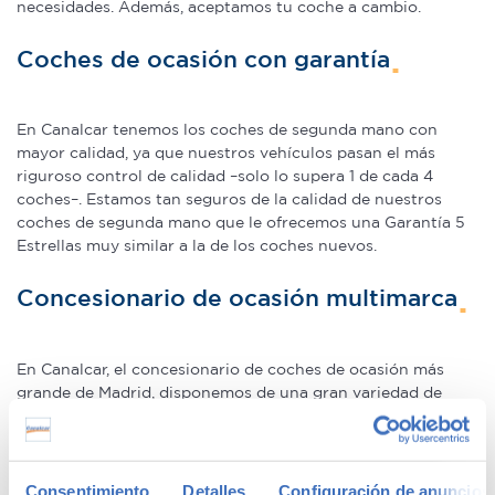
necesidades. Además, aceptamos tu coche a cambio.
Coches de ocasión con garantía
En Canalcar tenemos los coches de segunda mano con
mayor calidad, ya que nuestros vehículos pasan el más
riguroso control de calidad –solo lo supera 1 de cada 4
coches–. Estamos tan seguros de la calidad de nuestros
coches de segunda mano que le ofrecemos una Garantía 5
Estrellas muy similar a la de los coches nuevos.
Concesionario de ocasión multimarca
En Canalcar, el concesionario de coches de ocasión más
grande de Madrid, disponemos de una gran variedad de
marcas y modelos. Encuentra el vehículo de segunda mano
que mejor se adapte a tus necesidades, con la mejor
relación calidad-precio. O si lo prefieres, ven a vernos y te
aconsejamos.
Consentimiento
Detalles
Configuración de anuncios