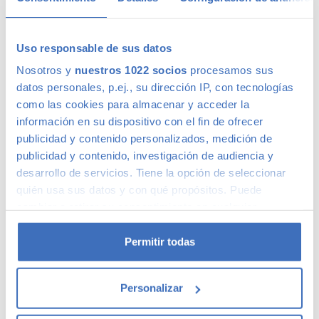
Uso responsable de sus datos
Calidad Canalcar
Nosotros y
nuestros 1022 socios
procesamos sus
datos personales, p.ej., su dirección IP, con tecnologías
como las cookies para almacenar y acceder la
Compra con total tranquilidad, sólo 1 de cada 4 coches
información en su dispositivo con el fin de ofrecer
acaba siendo un coche Canalcar.
Saber más
.
publicidad y contenido personalizados, medición de
publicidad y contenido, investigación de audiencia y
desarrollo de servicios. Tiene la opción de seleccionar
quién usa sus datos y con qué propósitos. Puede
cambiar o retirar su consentimiento en cualquier
momento desde la Declaración de cookies o clicando en
el Menú de consentimiento.
Permitir todas
Si lo permite, también quisiéramos:
Personalizar
Recopilar información sobre su ubicación
geográfica que puede tener una precisión de varios