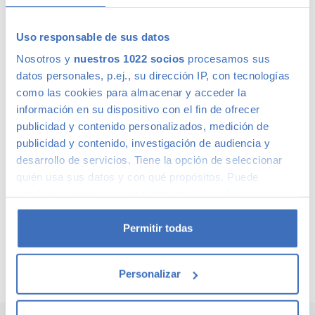
Uso responsable de sus datos
Calidad Canalcar
Nosotros y
nuestros 1022 socios
procesamos sus
datos personales, p.ej., su dirección IP, con tecnologías
Compra con total tranquilidad, sólo 1 de cada 4 coches
como las cookies para almacenar y acceder la
acaba siendo un coche Canalcar.
Saber más
.
información en su dispositivo con el fin de ofrecer
publicidad y contenido personalizados, medición de
publicidad y contenido, investigación de audiencia y
desarrollo de servicios. Tiene la opción de seleccionar
quién usa sus datos y con qué propósitos. Puede
cambiar o retirar su consentimiento en cualquier
momento desde la Declaración de cookies o clicando en
el Menú de consentimiento.
Permitir todas
Si lo permite, también quisiéramos:
Personalizar
Recopilar información sobre su ubicación
geográfica que puede tener una precisión de varios
Inicio
CUPRA
Formentor
metros