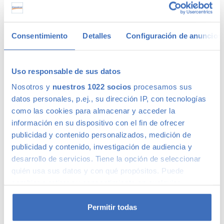
8.99%. Capital inicial a financiar 23.435€, incluyendo 1 año Garantía
Premium Oro. Las cuotas incluyen comisión de apertura, seguro de
crédito y/o siniestro. Amortización desde el primer día con
Consentimiento
Detalles
Configuración de anuncios
penalización del 1% sobre la cantidad a amortizar (3% para
empresas). 0,5% para cancelaciones del último año de vida del
préstamo.
Uso responsable de sus datos
¿Qué es la Garantía Premium Oro ?
Saber más
Nosotros y
nuestros 1022 socios
procesamos sus
Solicitar esta financiación
datos personales, p.ej., su dirección IP, con tecnologías
como las cookies para almacenar y acceder la
Compromiso de calidad Canalcar
información en su dispositivo con el fin de ofrecer
publicidad y contenido personalizados, medición de
publicidad y contenido, investigación de audiencia y
14 días o 1.000km de prueba para tu tranquilidad
desarrollo de servicios. Tiene la opción de seleccionar
quién usa sus datos y con qué propósitos. Puede
Si decides que el coche no es el adecuado para ti,
simplemente devuelvelo y te lo cambiamos por otro.
cambiar o retirar su consentimiento en cualquier
Tienes hasta 14 días o 1.000km para probarlo.
momento desde la Declaración de cookies o clicando en
el Menú de consentimiento.
Permitir todas
Verificación de kilometraje y estructura