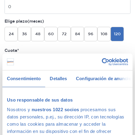
Elige plazo(meses)
24
36
48
60
72
84
96
108
120
Cuota*
Sin Garantía Premium
283€/mes
24 meses de permanencia
Consentimiento
Detalles
Configuración de anuncios
Sin coche de sustitución
Uso responsable de sus datos
1 año Garantía Premium Plata
275€/mes
Sin permanencia
Nosotros y
nuestros 1022 socios
procesamos sus
MÁS BARATA
Sin coche de sustitución
datos personales, p.ej., su dirección IP, con tecnologías
como las cookies para almacenar y acceder la
información en su dispositivo con el fin de ofrecer