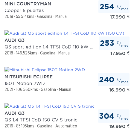
consentimiento en cualquier momento en la Declaración
MINI COUNTRYMAN
254
€
/
de cookies.
mes
Cooper 5 puertas
17.990
€
2018
55.514kms
Gasolina
Manual
Las cookies de este sitio web se usan para personalizar
el contenido y los anuncios, ofrecer funciones de redes
sociales y analizar el tráfico. Además, compartimos
AUDI Q3
253
€
información sobre el uso que haga del sitio web con
/
mes
Q3 sport edition 1.4 TFSI CoD 110 kW (150 CV)
nuestros partners de redes sociales, publicidad y análisis
17.950
€
2018
146.526kms
Gasolina
Manual
web, quienes pueden combinarla con otra información
que les haya proporcionado o que hayan recopilado a
partir del uso que haya hecho de sus servicios.
MITSUBISHI ECLIPSE
240
€
/
mes
150T Motion 2WD
16.990
€
2021
106.560kms
Gasolina
Manual
AUDI Q3
304
€
/
mes
Q3 1.4 TFSI CoD 150 CV S tronic
19.990
€
2016
85.195kms
Gasolina
Automático