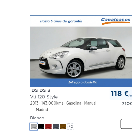
DS DS 3
118 €
/
Vti 120 Style
710
2013
143.000kms
Gasolina
Manual
Madrid
Blanco
+2