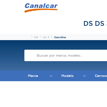
DS DS 
Inicio
DS
Ds 3
Gasolina
Marca
Modelo
Carroc