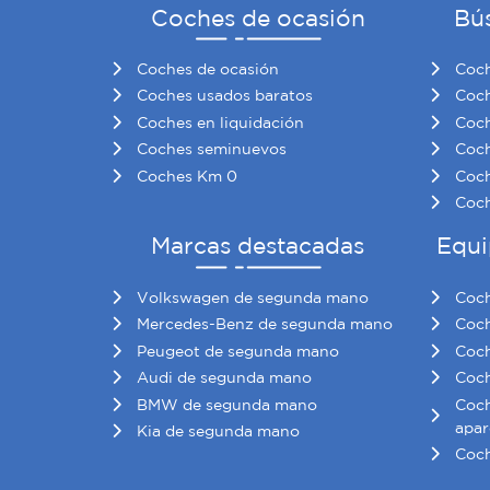
Coches de ocasión
Bú
Coches de ocasión
Coch
Coches usados baratos
Coch
Coches en liquidación
Coch
Coches seminuevos
Coch
Coches Km 0
Coch
Coch
Marcas destacadas
Equi
Volkswagen de segunda mano
Coch
Mercedes-Benz de segunda mano
Coch
Peugeot de segunda mano
Coch
Audi de segunda mano
Coch
BMW de segunda mano
Coch
apar
Kia de segunda mano
Coch