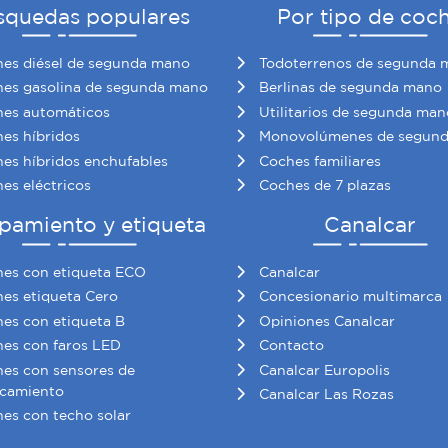
squedas populares
Por tipo de coc
es diésel de segunda mano
Todoterrenos de segunda 
es gasolina de segunda mano
Berlinas de segunda mano
es automáticos
Utilitarios de segunda man
es híbridos
Monovolúmenes de segun
es híbridos enchufables
Coches familiares
es eléctricos
Coches de 7 plazas
pamiento y etiqueta
Canalcar
es con etiqueta ECO
Canalcar
es etiqueta Cero
Concesionario multimarca
es con etiqueta B
Opiniones Canalcar
es con faros LED
Contacto
es con sensores de
Canalcar Europolis
camiento
Canalcar Las Rozas
es con techo solar