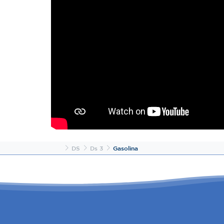
Inicio
DS
Ds 3
Gasolina