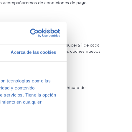
 las acompañaremos de condiciones de pago
oso control de calidad –solo lo supera 1 de cada
 Estrellas muy similar a la de los coches nuevos.
Acerca de las cookies
con tecnologías como las
arcas y modelos. Encuentra el vehículo de
cidad y contenido
a vernos y te aconsejamos.
e servicios. Tiene la opción
imiento en cualquier
e varios metros