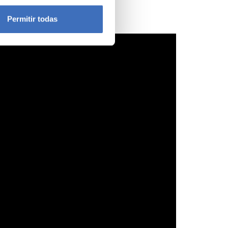
icas (huellas digitales)
Permitir todas
eferencias en la
sección de
e cookies.
 funciones de redes sociales
con nuestros partners de
ue les haya proporcionado o