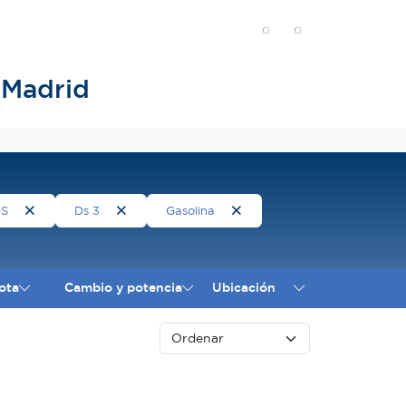
 Madrid
DS
Ds 3
Gasolina
ota
Cambio y potencia
Ubicación