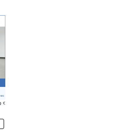
mes
0
€