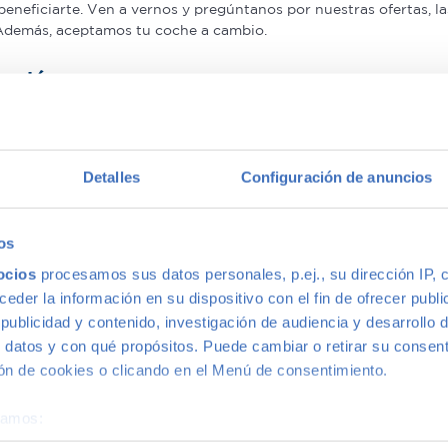
beneficiarte. Ven a vernos y pregúntanos por nuestras ofertas,
 Además, aceptamos tu coche a cambio.
antía
on mayor calidad, ya que nuestros vehículos pasan el más rigur
nuestros coches de segunda mano que le ofrecemos una Garantía 5
Detalles
Configuración de anuncios
multimarca
os
ocios
procesamos sus datos personales, p.ej., su dirección IP, 
ión más grande de Madrid, disponemos de una gran variedad de m
der la información en su dispositivo con el fin de ofrecer publi
s, con la mejor relación calidad-precio. O si lo prefieres, ven 
ublicidad y contenido, investigación de audiencia y desarrollo d
 datos y con qué propósitos. Puede cambiar o retirar su consent
n de cookies o clicando en el Menú de consentimiento.
éramos:
 sobre su ubicación geográfica que puede tener una precisión d