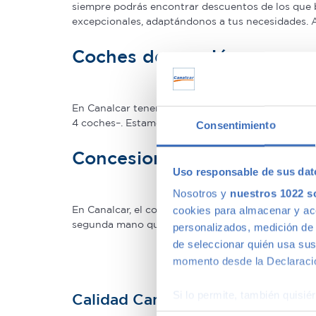
siempre podrás encontrar descuentos de los que 
excepcionales, adaptándonos a tus necesidades.
Coches de ocasión con gar
En Canalcar tenemos los coches de segunda mano c
4 coches–. Estamos tan seguros de la calidad de 
Consentimiento
Concesionario de ocasión 
Uso responsable de sus dat
Nosotros y
nuestros 1022 s
En Canalcar, el concesionario de coches de ocas
cookies para almacenar y acce
segunda mano que mejor se adapte a tus necesidade
personalizados, medición de p
de seleccionar quién usa sus
momento desde la Declaració
Si lo permite, también quisi
Calidad Canalcar
Recopilar información