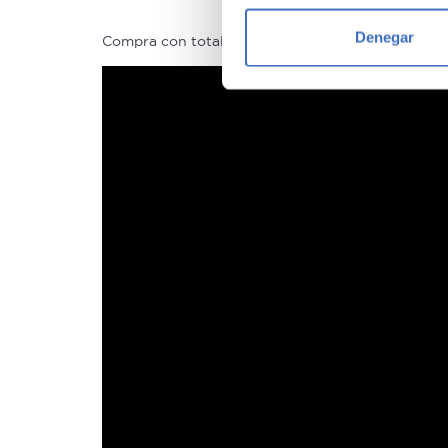
Identificar su disposi
Denegar
Compra con total tranquilidad, sólo 1 de cada 4 
Obtenga más información sob
datos
. Puede cambiar o reti
Las cookies de este sitio we
y analizar el tráfico. Ademá
redes sociales, publicidad y
que hayan recopilado a parti