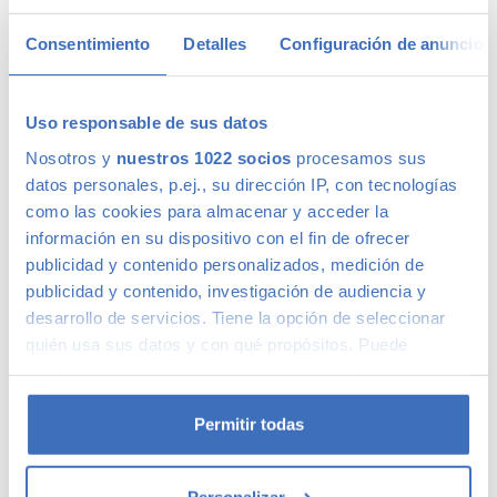
aconsejamos.
Consentimiento
Detalles
Configuración de anuncios
Uso responsable de sus datos
Calidad Canalcar
Nosotros y
nuestros 1022 socios
procesamos sus
datos personales, p.ej., su dirección IP, con tecnologías
Compra con total tranquilidad, sólo 1 de cada 4 coches
como las cookies para almacenar y acceder la
acaba siendo un coche Canalcar.
Saber más
.
información en su dispositivo con el fin de ofrecer
publicidad y contenido personalizados, medición de
publicidad y contenido, investigación de audiencia y
desarrollo de servicios. Tiene la opción de seleccionar
quién usa sus datos y con qué propósitos. Puede
cambiar o retirar su consentimiento en cualquier
momento desde la Declaración de cookies o clicando en
el Menú de consentimiento.
Permitir todas
Si lo permite, también quisiéramos:
Personalizar