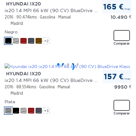
HYUNDAI IX20
165 €
/mes
ix20 1.4 MPI 66 kW (90 CV) BlueDrive Klass
10.490
€
2016
90.474kms
Gasolina
Manual
Madrid
Negro
+2
Comparar
HYUNDAI IX20
157 €
/mes
ix20 1.4 MPI 66 kW (90 CV) BlueDrive Klass
9950
€
2016
88.554kms
Gasolina
Manual
Madrid
Plata
+3
Comparar