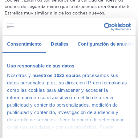
coches–. Estamos tan seguros de la calidad de nuestros
coches de segunda mano que le ofrecemos una Garantía 5
Estrellas muy similar a la de los coches nuevos.
Concesionario de ocasión multimarca
Consentimiento
Detalles
Configuración de anuncios
En Canalcar, el concesionario de coches de ocasión más
grande de Madrid, disponemos de una gran variedad de
marcas y modelos. Encuentra el vehículo de segunda mano
Uso responsable de sus datos
que mejor se adapte a tus necesidades, con la mejor
relación calidad-precio. O si lo prefieres, ven a vernos y te
Nosotros y
nuestros 1022 socios
procesamos sus
aconsejamos.
datos personales, p.ej., su dirección IP, con tecnologías
como las cookies para almacenar y acceder la
Calidad Canalcar
información en su dispositivo con el fin de ofrecer
publicidad y contenido personalizados, medición de
publicidad y contenido, investigación de audiencia y
Compra con total tranquilidad, sólo 1 de cada 4 coches
acaba siendo un coche Canalcar.
Saber más
.
desarrollo de servicios. Tiene la opción de seleccionar
quién usa sus datos y con qué propósitos. Puede
cambiar o retirar su consentimiento en cualquier