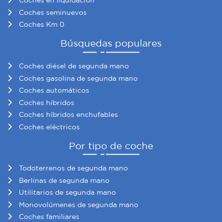
Coches en liquidación
sociales y analizar el tráfico. Además, compartimos
Coches seminuevos
información sobre el uso que haga del sitio web con
Coches Km 0
nuestros partners de redes sociales, publicidad y análisis
web, quienes pueden combinarla con otra información
Búsquedas populares
que les haya proporcionado o que hayan recopilado a
partir del uso que haya hecho de sus servicios.
Coches diésel de segunda mano
Coches gasolina de segunda mano
Coches automáticos
Coches híbridos
Coches híbridos enchufables
Coches eléctricos
Por tipo de coche
Todoterrenos de segunda mano
Berlinas de segunda mano
Utilitarios de segunda mano
Monovolúmenes de segunda mano
Coches familiares