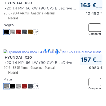
HYUNDAI IX20
165 €
/mes
ix20 1.4 MPI 66 kW (90 CV) BlueDrive Klass
10.490
€
2016
90.474kms
Gasolina
Manual
Madrid
Negro
+2
Comparar
HYUNDAI IX20
157 €
/mes
ix20 1.4 MPI 66 kW (90 CV) BlueDrive Klass
9950
€
2016
88.554kms
Gasolina
Manual
Madrid
Plata
+3
Comparar