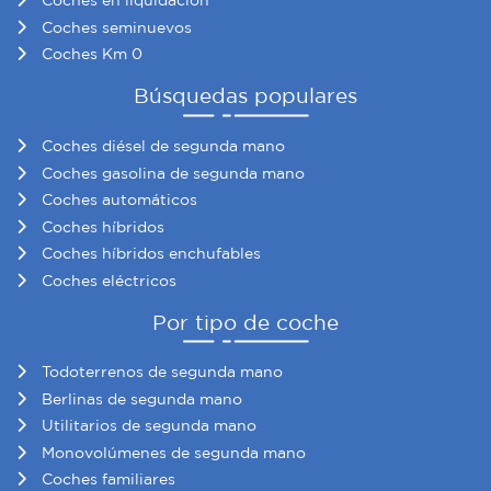
Coches en liquidación
nuestros partners de redes sociales, publicidad y análisis
Coches seminuevos
web, quienes pueden combinarla con otra información
Coches Km 0
que les haya proporcionado o que hayan recopilado a
Búsquedas populares
partir del uso que haya hecho de sus servicios.
Coches diésel de segunda mano
Coches gasolina de segunda mano
Coches automáticos
Coches híbridos
Coches híbridos enchufables
Coches eléctricos
Por tipo de coche
Todoterrenos de segunda mano
Berlinas de segunda mano
Utilitarios de segunda mano
Monovolúmenes de segunda mano
Coches familiares