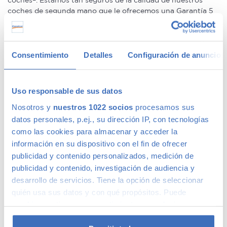
coches–. Estamos tan seguros de la calidad de nuestros
coches de segunda mano que le ofrecemos una Garantía 5
Estrellas muy similar a la de los coches nuevos.
Concesionario de ocasión multimarca
Consentimiento
Detalles
Configuración de anuncios
En Canalcar, el concesionario de coches de ocasión más
grande de Madrid, disponemos de una gran variedad de
Uso responsable de sus datos
marcas y modelos. Encuentra el vehículo de segunda mano
Nosotros y
nuestros 1022 socios
procesamos sus
que mejor se adapte a tus necesidades, con la mejor
datos personales, p.ej., su dirección IP, con tecnologías
relación calidad-precio. O si lo prefieres, ven a vernos y te
como las cookies para almacenar y acceder la
aconsejamos.
información en su dispositivo con el fin de ofrecer
Calidad Canalcar
publicidad y contenido personalizados, medición de
publicidad y contenido, investigación de audiencia y
desarrollo de servicios. Tiene la opción de seleccionar
Compra con total tranquilidad, sólo 1 de cada 4 coches
quién usa sus datos y con qué propósitos. Puede
acaba siendo un coche Canalcar.
Saber más
.
cambiar o retirar su consentimiento en cualquier
momento desde la Declaración de cookies o clicando en