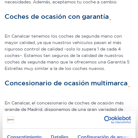
necesidades. Además, aceptamos tu coche a cambio.
Coches de ocasión con garantía
En Canalcar tenemos los coches de segunda mano con
mayor calidad, ya que nuestros vehículos pasan el más
riguroso control de calidad –solo lo supera 1 de cada 4
coches–. Estamos tan seguros de la calidad de nuestros
coches de segunda mano que le ofrecemos una Garantía 5
Estrellas muy similar a la de los coches nuevos.
Concesionario de ocasión multimarca
En Canalcar, el concesionario de coches de ocasión más
grande de Madrid, disponemos de una gran variedad de
marcas y modelos. Encuentra el vehículo de segunda mano
que mejor se adapte a tus necesidades, con la mejor
relación calidad-precio. O si lo prefieres, ven a vernos y te
aconsejamos.
Consentimiento
Detalles
Configuración de anuncios