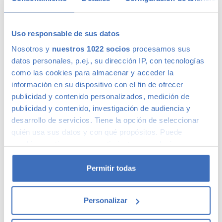
Uso responsable de sus datos
Calidad Canalcar
Nosotros y
nuestros 1022 socios
procesamos sus
datos personales, p.ej., su dirección IP, con tecnologías
como las cookies para almacenar y acceder la
Compra con total tranquilidad, sólo 1 de cada 4 coches
información en su dispositivo con el fin de ofrecer
acaba siendo un coche Canalcar.
Saber más
.
publicidad y contenido personalizados, medición de
publicidad y contenido, investigación de audiencia y
desarrollo de servicios. Tiene la opción de seleccionar
quién usa sus datos y con qué propósitos. Puede
cambiar o retirar su consentimiento en cualquier
momento desde la Declaración de cookies o clicando en
el Menú de consentimiento.
Permitir todas
Si lo permite, también quisiéramos:
Personalizar
Recopilar información sobre su ubicación
geográfica que puede tener una precisión de varios