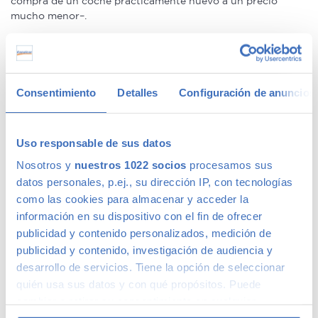
compra de un coche prácticamente nuevo a un precio
mucho menor–.
We speak fluently english!. Buy
second hand cars in Madrid
with confidence.
Ofertas en coches de segunda mano
Consentimiento
Detalles
Configuración de anuncios
Tenemos
coches con descuentos
de hasta 6.000€ en gama
Uso responsable de sus datos
Premium y 1.000€ en gama media. Todos nuestros coches
Nosotros y
nuestros 1022 socios
procesamos sus
de segunda mano tienen precios fijos, pero siempre podrás
encontrar descuentos de los que beneficiarte. Ven a vernos
datos personales, p.ej., su dirección IP, con tecnologías
y pregúntanos por nuestras ofertas, las acompañaremos de
como las cookies para almacenar y acceder la
condiciones de pago excepcionales, adaptándonos a tus
información en su dispositivo con el fin de ofrecer
necesidades. Además, aceptamos tu coche a cambio.
publicidad y contenido personalizados, medición de
publicidad y contenido, investigación de audiencia y
Coches de ocasión con garantía
desarrollo de servicios. Tiene la opción de seleccionar
quién usa sus datos y con qué propósitos. Puede
cambiar o retirar su consentimiento en cualquier
En Canalcar tenemos los coches de segunda mano con