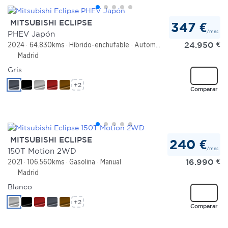
MITSUBISHI ECLIPSE
347 €
/mes
PHEV Japón
24.950
€
2024
64.830kms
Híbrido-enchufable
Automático
Madrid
Gris
+2
Comparar
MITSUBISHI ECLIPSE
240 €
/mes
150T Motion 2WD
16.990
€
2021
106.560kms
Gasolina
Manual
Madrid
Blanco
+2
Comparar