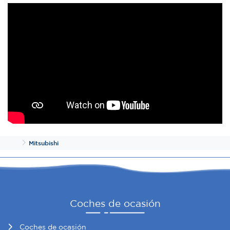
información sobre el uso que haga del sitio web con
nuestros partners de redes sociales, publicidad y análisis
web, quienes pueden combinarla con otra información
que les haya proporcionado o que hayan recopilado a
partir del uso que haya hecho de sus servicios.
Inicio
Mitsubishi
Coches de ocasión
Coches de ocasión