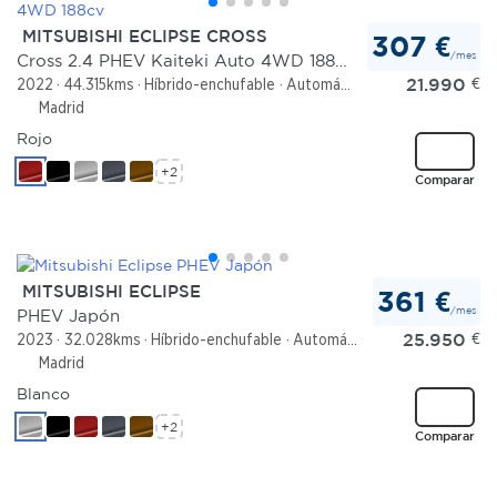
MITSUBISHI ECLIPSE CROSS
307 €
/mes
Cross 2.4 PHEV Kaiteki Auto 4WD 188cv
21.990
€
2022
44.315kms
Híbrido-enchufable
Automático
Madrid
Rojo
+2
Comparar
MITSUBISHI ECLIPSE
361 €
/mes
PHEV Japón
25.950
€
2023
32.028kms
Híbrido-enchufable
Automático
Madrid
Blanco
+2
Comparar