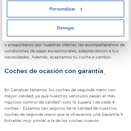
Ofertas en coches de segunda mano
Si lo permite, también quisiéramos:
Personalizar
Recopilar información sobre su ubicación
geográfica que puede tener una precisión de varios
Tenemos
coches con descuentos
de hasta 6.000€ en gama
metros
Premium y 1.000€ en gama media. Todos nuestros coches
Denegar
Identificar su dispositivo analizándolo activamente
de segunda mano tienen precios fijos, pero siempre podrás
encontrar descuentos de los que beneficiarte. Ven a vernos
para buscar características específicas (huellas
y pregúntanos por nuestras ofertas, las acompañaremos de
digitales)
condiciones de pago excepcionales, adaptándonos a tus
Obtenga más información sobre cómo se procesan sus
necesidades. Además, aceptamos tu coche a cambio.
datos personales y establezca sus preferencias en la
sección de datos
. Puede cambiar o retirar su
Coches de ocasión con garantía
consentimiento en cualquier momento en la Declaración
de cookies.
En Canalcar tenemos los coches de segunda mano con
mayor calidad, ya que nuestros vehículos pasan el más
Las cookies de este sitio web se usan para personalizar
riguroso control de calidad –solo lo supera 1 de cada 4
el contenido y los anuncios, ofrecer funciones de redes
coches–. Estamos tan seguros de la calidad de nuestros
sociales y analizar el tráfico. Además, compartimos
coches de segunda mano que le ofrecemos una Garantía 5
información sobre el uso que haga del sitio web con
Estrellas muy similar a la de los coches nuevos.
nuestros partners de redes sociales, publicidad y análisis