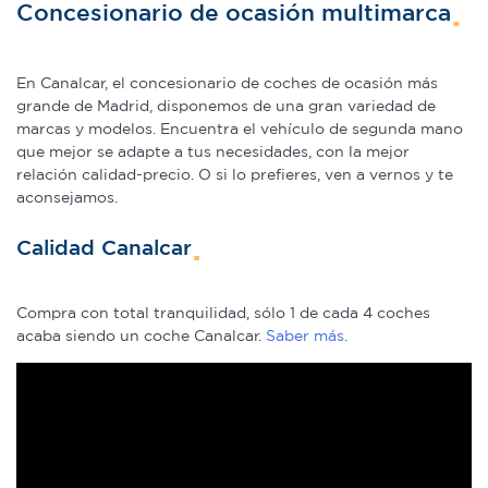
web, quienes pueden combinarla con otra información
Concesionario de ocasión multimarca
que les haya proporcionado o que hayan recopilado a
partir del uso que haya hecho de sus servicios.
En Canalcar, el concesionario de coches de ocasión más
grande de Madrid, disponemos de una gran variedad de
marcas y modelos. Encuentra el vehículo de segunda mano
que mejor se adapte a tus necesidades, con la mejor
relación calidad-precio. O si lo prefieres, ven a vernos y te
aconsejamos.
Calidad Canalcar
Compra con total tranquilidad, sólo 1 de cada 4 coches
acaba siendo un coche Canalcar.
Saber más
.