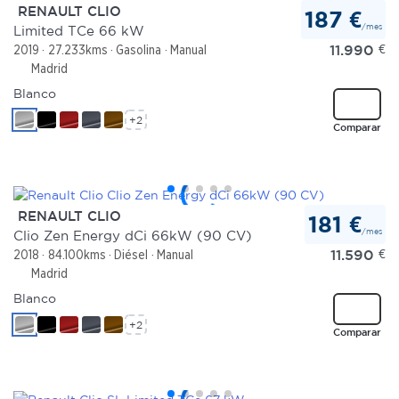
RENAULT CLIO
187 €
/mes
Limited TCe 66 kW
11.990
€
2019
27.233kms
Gasolina
Manual
Madrid
Blanco
+2
Comparar
RENAULT CLIO
181 €
/mes
Clio Zen Energy dCi 66kW (90 CV)
11.590
€
2018
84.100kms
Diésel
Manual
Madrid
Blanco
+2
Comparar