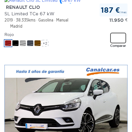
RENAULT CLIO
187 €
/mes
SL Limited TCe 67 kW
11.950
€
2019
38.335kms
Gasolina
Manual
Madrid
Rojo
+2
Comparar