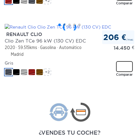
+2
Comparar
RENAULT CLIO
206 €
/mes
Clio Zen TCe 96 kW (130 CV) EDC
14.450
€
2020
59.515kms
Gasolina
Automático
Madrid
Gris
+2
Comparar
¿VENDES TU COCHE?