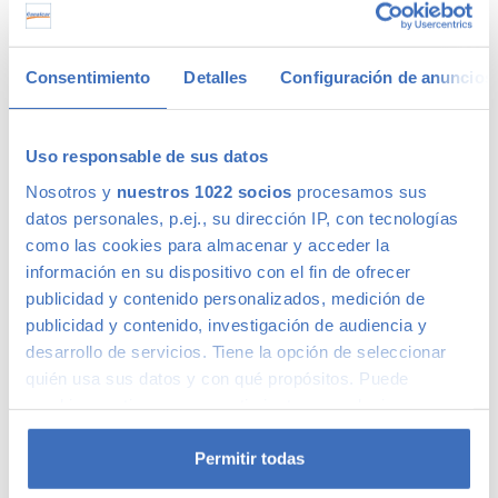
Ventajas de comprar un coche de
Consentimiento
Detalles
Configuración de anuncios
segunda mano
Nuestros clientes compran coches de segunda mano
Uso responsable de sus datos
porque estos tienen un precio menor que los nuevos, eso es
Nosotros y
nuestros 1022 socios
procesamos sus
un hecho. La ventaja de hacerlo en Canalcar es que no estás
datos personales, p.ej., su dirección IP, con tecnologías
obligado a renunciar a la calidad o a la garantía por este
como las cookies para almacenar y acceder la
motivo, ni siquiera en coches más básicos. Además, los
información en su dispositivo con el fin de ofrecer
coches de ocasión se presentan como una oportunidad
única para adquirir gama Premium, ya que la calidad de
publicidad y contenido personalizados, medición de
fabricación de este tipo de
coches usados
los hace
publicidad y contenido, investigación de audiencia y
conservarse en un perfecto estado –permitiéndote la
desarrollo de servicios. Tiene la opción de seleccionar
compra de un coche prácticamente nuevo a un precio
quién usa sus datos y con qué propósitos. Puede
mucho menor–.
cambiar o retirar su consentimiento en cualquier
We speak fluently english!. Buy
second hand cars in Madrid
momento desde la Declaración de cookies o clicando en
with confidence.
el Menú de consentimiento.
Permitir todas