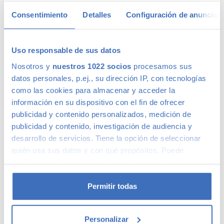
Consentimiento
Detalles
Configuración de anuncios
Calidad Canalcar
Uso responsable de sus datos
Nosotros y
nuestros 1022 socios
procesamos sus
Compra con total tranquilidad, sólo 1 de cada 4 coches
datos personales, p.ej., su dirección IP, con tecnologías
acaba siendo un coche Canalcar.
Saber más
.
como las cookies para almacenar y acceder la
información en su dispositivo con el fin de ofrecer
publicidad y contenido personalizados, medición de
publicidad y contenido, investigación de audiencia y
desarrollo de servicios. Tiene la opción de seleccionar
quién usa sus datos y con qué propósitos. Puede
cambiar o retirar su consentimiento en cualquier
momento desde la Declaración de cookies o clicando en
el Menú de consentimiento.
Permitir todas
Si lo permite, también quisiéramos:
Personalizar
Recopilar información sobre su ubicación