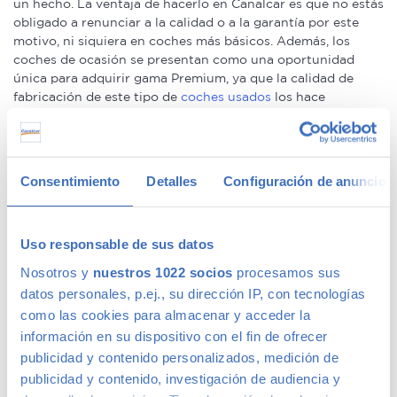
un hecho. La ventaja de hacerlo en Canalcar es que no estás
obligado a renunciar a la calidad o a la garantía por este
motivo, ni siquiera en coches más básicos. Además, los
coches de ocasión se presentan como una oportunidad
única para adquirir gama Premium, ya que la calidad de
fabricación de este tipo de
coches usados
los hace
conservarse en un perfecto estado –permitiéndote la
compra de un coche prácticamente nuevo a un precio
mucho menor–.
Consentimiento
Detalles
Configuración de anuncios
We speak fluently english!. Buy
second hand cars in Madrid
with confidence.
Ofertas en coches de segunda mano
Uso responsable de sus datos
Nosotros y
nuestros 1022 socios
procesamos sus
datos personales, p.ej., su dirección IP, con tecnologías
Tenemos
coches con descuentos
de hasta 6.000€ en gama
como las cookies para almacenar y acceder la
Premium y 1.000€ en gama media. Todos nuestros coches
información en su dispositivo con el fin de ofrecer
de segunda mano tienen precios fijos, pero siempre podrás
publicidad y contenido personalizados, medición de
encontrar descuentos de los que beneficiarte. Ven a vernos
y pregúntanos por nuestras ofertas, las acompañaremos de
publicidad y contenido, investigación de audiencia y
condiciones de pago excepcionales, adaptándonos a tus