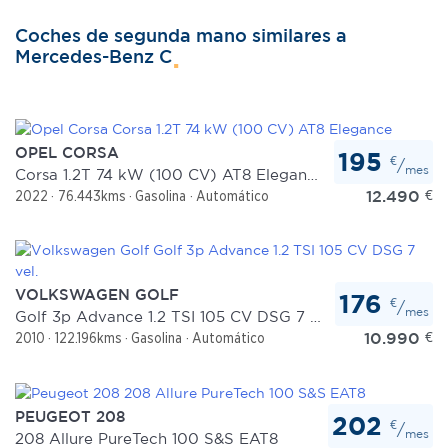
Coches de segunda mano similares a
Mercedes-Benz C
OPEL CORSA
195
€
/
mes
Corsa 1.2T 74 kW (100 CV) AT8 Elegance
12.490
€
2022
76.443kms
Gasolina
Automático
VOLKSWAGEN GOLF
176
€
/
mes
Golf 3p Advance 1.2 TSI 105 CV DSG 7 vel.
10.990
€
2010
122.196kms
Gasolina
Automático
PEUGEOT 208
202
€
/
mes
208 Allure PureTech 100 S&S EAT8