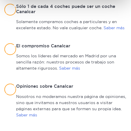
Obtenga más información sobre cómo se procesan sus
Sólo 1 de cada 4 coches puede ser un coche
Canalcar
datos personales y establezca sus preferencias en la
sección de datos
. Puede cambiar o retirar su
Solamente compramos coches a particulares y en
consentimiento en cualquier momento en la Declaración
excelente estado. No vale cualquier coche.
Saber más
de cookies.
El compromiso Canalcar
Las cookies de este sitio web se usan para personalizar
el contenido y los anuncios, ofrecer funciones de redes
Somos los líderes del mercado en Madrid por una
sociales y analizar el tráfico. Además, compartimos
sencilla razón: nuestros procesos de trabajo son
altamente rigurosos.
Saber más
información sobre el uso que haga del sitio web con
nuestros partners de redes sociales, publicidad y análisis
web, quienes pueden combinarla con otra información
Opiniones sobre Canalcar
que les haya proporcionado o que hayan recopilado a
Nosotros no moderamos nuestra página de opiniones,
partir del uso que haya hecho de sus servicios.
sino que invitamos a nuestros usuarios a visitar
páginas externas para que se formen su propia idea.
Saber más