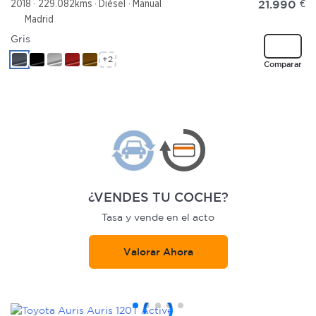
21.990
€
2018
229.082kms
Diésel
Manual
Madrid
Gris
+2
Comparar
¿VENDES TU COCHE?
Tasa y vende en el acto
Valorar Ahora