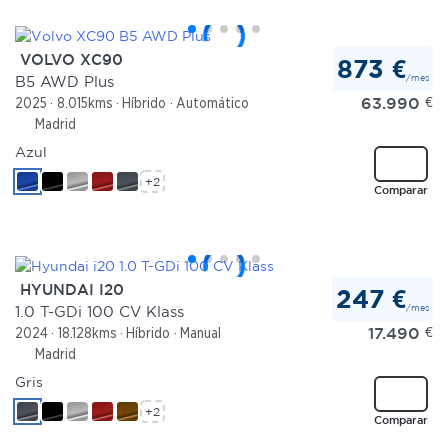
VOLVO XC90
873 €
/mes
B5 AWD Plus
63.990
€
2025
8.015kms
Híbrido
Automático
Madrid
Azul
+2
Comparar
HYUNDAI I20
247 €
/mes
1.0 T-GDi 100 CV Klass
17.490
€
2024
18.128kms
Híbrido
Manual
Madrid
Gris
+2
Comparar