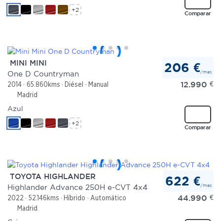
+2
Comparar
MINI MINI
206 €
/mes
One D Countryman
12.990
€
2014
65.860kms
Diésel
Manual
Madrid
Azul
+2
Comparar
TOYOTA HIGHLANDER
622 €
/mes
Highlander Advance 250H e-CVT 4x4
44.990
€
2022
52.146kms
Híbrido
Automático
Madrid