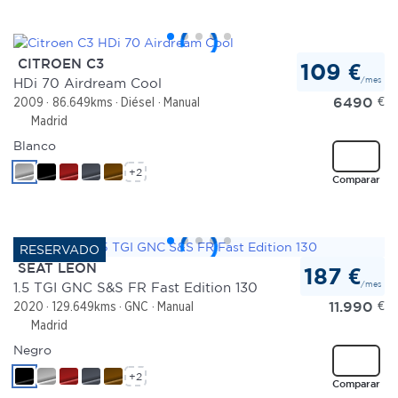
CITROEN C3
109 €
/mes
HDi 70 Airdream Cool
6490
€
2009
86.649kms
Diésel
Manual
Madrid
Blanco
+2
Comparar
SEAT LEON
187 €
/mes
1.5 TGI GNC S&S FR Fast Edition 130
11.990
€
2020
129.649kms
GNC
Manual
Madrid
Negro
+2
Comparar