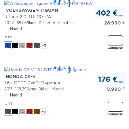
VOLKSWAGEN TIGUAN
402 €
/mes
R-Line 2.0 TDI 110 kW
28.990
€
2022
69.059kms
Diésel
Automático
Madrid
Azul
+3
Comparar
HONDA CR-V
176 €
/mes
1.6 i-DTEC 2WD Elegance
10.990
€
2015
188.298kms
Diésel
Manual
Madrid
Gris
+2
Comparar