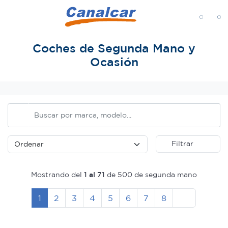
MENÚ
Coches de Segunda Mano y
Ocasión
Inicio
Filtrar
Mostrando del
1 al 71
de 500 de segunda mano
Siguiente
1
2
3
4
5
6
7
8