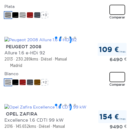
Plata
+3
Comparar
PEUGEOT 2008
109 €
/mes
Allure 1.6 e-HDi 92
6490
€
2013
230.289kms
Diésel
Manual
Madrid
Blanco
+2
Comparar
OPEL ZAFIRA
154 €
/mes
Excellence 1.6 CDTI 99 kW
9490
€
2016
145.652kms
Diésel
Manual