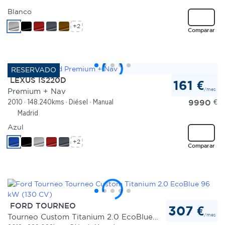
Blanco
+2
Comparar
LEXUS IS220D
161 €
/mes
Premium + Nav
9990
€
2010
148.240kms
Diésel
Manual
Madrid
Azul
+2
Comparar
FORD TOURNEO
307 €
/mes
Tourneo Custom Titanium 2.0 EcoBlue 96 kW (130 CV)