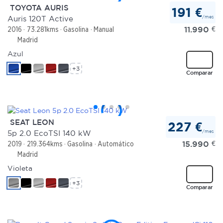
TOYOTA AURIS
191 €
/mes
Auris 120T Active
11.990
€
2016
73.281kms
Gasolina
Manual
Madrid
Azul
+3
Comparar
SEAT LEON
227 €
/mes
5p 2.0 EcoTSI 140 kW
15.990
€
2019
219.364kms
Gasolina
Automático
Madrid
Violeta
+3
Comparar