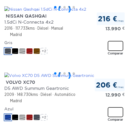
NISSAN QASHQAI
216 €
/mes
1.5dCi N-Connecta 4x2
13.990
€
2016
117.733kms
Diésel
Manual
Madrid
Gris
+2
Comparar
VOLVO XC70
206 €
/mes
D5 AWD Summum Geartronic
12.990
€
2009
148.730kms
Diésel
Automático
Madrid
Azul
+2
Comparar