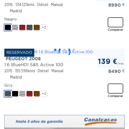
8990
€
2016
134.125kms
Diésel
Manual
Madrid
Negro
+2
Comparar
PEUGEOT 2008
139 €
/mes
1.6 BlueHDI S&S Active 100
8490
€
2015
155.596kms
Diésel
Manual
Madrid
Gris
+2
Comparar