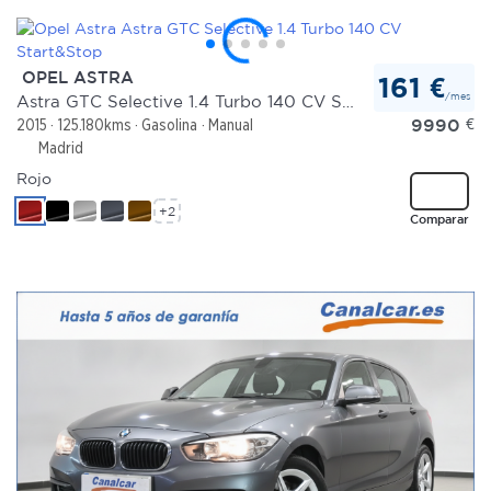
OPEL ASTRA
161 €
/mes
Astra GTC Selective 1.4 Turbo 140 CV Start&Stop
9990
€
2015
125.180kms
Gasolina
Manual
Madrid
Rojo
+2
Comparar