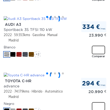
AUDI A3
334 €
/mes
Sportback 35 TFSI 110 kW
23.990
€
2022
59.553kms
Gasolina
Manual
Madrid
Blanco
+2
Comparar
TOYOTA C-HR
294 €
/mes
advance
20.990
€
2022
74.179kms
Híbrido
Automático
Madrid
Negro