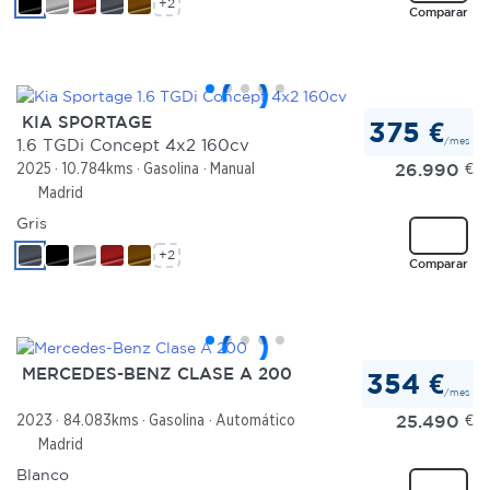
+2
Comparar
KIA SPORTAGE
375 €
/mes
1.6 TGDi Concept 4x2 160cv
26.990
€
2025
10.784kms
Gasolina
Manual
Madrid
Gris
+2
Comparar
MERCEDES-BENZ CLASE A 200
354 €
/mes
25.490
€
2023
84.083kms
Gasolina
Automático
Madrid
Blanco