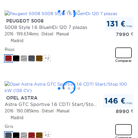
PEUGEOT 5008
131 €
/mes
5008 Style 1.6 BlueHDi 120 7 plazas
7990
€
2016
199.634kms
Diésel
Manual
Madrid
Rojo
+2
Comparar
OPEL ASTRA
146 €
/mes
Astra GTC Sportive 1.6 CDTI Start/Stop 100 kW (136 CV)
8990
€
2016
190.085kms
Diésel
Manual
Madrid
Gris
+2
Comparar