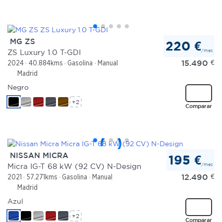
MG ZS
220 €
/mes
ZS Luxury 1.0 T-GDI
15.490
€
2024
40.884kms
Gasolina
Manual
Madrid
Negro
+2
Comparar
NISSAN MICRA
195 €
/mes
Micra IG-T 68 kW (92 CV) N-Design
12.490
€
2021
57.271kms
Gasolina
Manual
Madrid
Azul
+2
Comparar