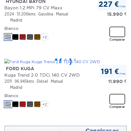
HYUNDAI BAYON
227 €
/mes
Bayon 1.2 MPi 79 CV Maxx
Las cookies de este sitio web se usan para personalizar
15.990
€
2024
51.206kms
Gasolina
Manual
el contenido y los anuncios, ofrecer funciones de redes
Madrid
sociales y analizar el tráfico. Además, compartimos
Blanco
información sobre el uso que haga del sitio web con
+2
Comparar
nuestros partners de redes sociales, publicidad y análisis
web, quienes pueden combinarla con otra información
que les haya proporcionado o que hayan recopilado a
partir del uso que haya hecho de sus servicios.
FORD KUGA
191 €
/mes
Kuga Trend 2.0 TDCi 140 CV 2WD
11.990
€
2011
96.945kms
Diésel
Manual
Madrid
Blanco
+2
Comparar