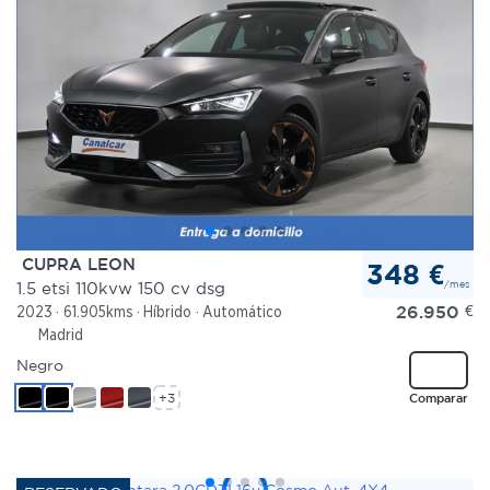
CUPRA LEON
348 €
/mes
1.5 etsi 110kvw 150 cv dsg
26.950
€
2023
61.905kms
Híbrido
Automático
Madrid
Negro
+3
Comparar