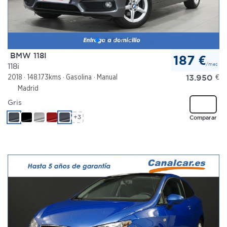
BMW 118I
187 €
/mes
118i
13.950
€
2018
148.173kms
Gasolina
Manual
Madrid
Gris
+3
Comparar