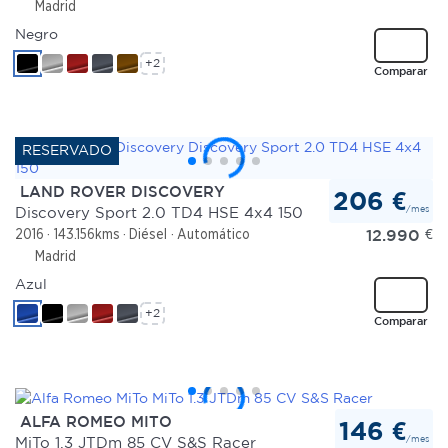
Madrid
Negro
+2
Comparar
LAND ROVER DISCOVERY
206 €
/mes
Discovery Sport 2.0 TD4 HSE 4x4 150
12.990
€
2016
143.156kms
Diésel
Automático
Madrid
Azul
+2
Comparar
ALFA ROMEO MITO
146 €
/mes
MiTo 1.3 JTDm 85 CV S&S Racer