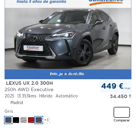
LEXUS UX 2.0 300H
449 €
/mes
250h AWD Executive
34.450
€
2025
13.353kms
Híbrido
Automático
Madrid
Gris
+3
Comparar