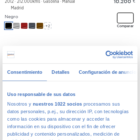
10.200
€
2012
212.000kms
Gasolina
Manual
Madrid
Negro
+2
Comparar
MAZDA MAZDA3
91 €
/mes
3 5p Sportive 2.0 CRTD
Consentimiento
Detalles
Configuración de anuncios
5290
€
2009
199.489kms
Diésel
Manual
Madrid
Rojo
Uso responsable de sus datos
+2
Comparar
Nosotros y
nuestros 1022 socios
procesamos sus
datos personales, p.ej., su dirección IP, con tecnologías
como las cookies para almacenar y acceder la
información en su dispositivo con el fin de ofrecer
publicidad y contenido personalizados, medición de
JEEP RENEGADE