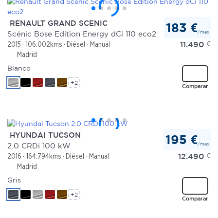
RENAULT GRAND SCENIC
183 €
/mes
Scénic Bose Edition Energy dCi 110 eco2
11.490
€
2015
106.002kms
Diésel
Manual
Madrid
Blanco
+2
Comparar
HYUNDAI TUCSON
195 €
/mes
2.0 CRDi 100 kW
12.490
€
2016
164.794kms
Diésel
Manual
Madrid
Gris
+2
Comparar