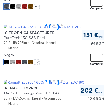
+2
Comparar
CITROEN C4 SPACETURER
151 €
/mes
PureTech 130 S&S Feel
9490
€
2018
118.726kms
Gasolina
Manual
Madrid
Negro
+2
Comparar
RENAULT ESPACE
202 €
/mes
1.6dCi TT Energy Zen EDC 160
12.990
€
2017
177.653kms
Diésel
Automático
Madrid