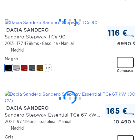
DACIA SANDERO
116 €
/mes
Sandero Stepway TCe 90
6990
€
2013
177.478kms
Gasolina
Manual
Madrid
Negro
+2
Comparar
DACIA SANDERO
165 €
/mes
Sandero Stepway Essential TCe 67 kW (90 CV)
10.490
€
2021
97.419kms
Gasolina
Manual
Madrid
Gris