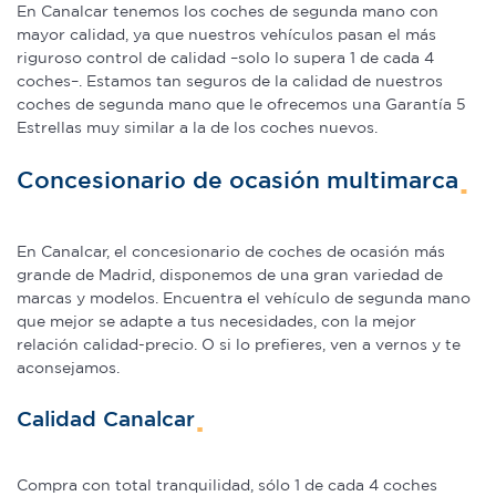
sociales y analizar el tráfico. Además, compartimos
En Canalcar tenemos los coches de segunda mano con
información sobre el uso que haga del sitio web con
mayor calidad, ya que nuestros vehículos pasan el más
riguroso control de calidad –solo lo supera 1 de cada 4
nuestros partners de redes sociales, publicidad y análisis
coches–. Estamos tan seguros de la calidad de nuestros
web, quienes pueden combinarla con otra información
coches de segunda mano que le ofrecemos una Garantía 5
que les haya proporcionado o que hayan recopilado a
Estrellas muy similar a la de los coches nuevos.
partir del uso que haya hecho de sus servicios.
Concesionario de ocasión multimarca
En Canalcar, el concesionario de coches de ocasión más
grande de Madrid, disponemos de una gran variedad de
marcas y modelos. Encuentra el vehículo de segunda mano
que mejor se adapte a tus necesidades, con la mejor
relación calidad-precio. O si lo prefieres, ven a vernos y te
aconsejamos.
Calidad Canalcar
Compra con total tranquilidad, sólo 1 de cada 4 coches