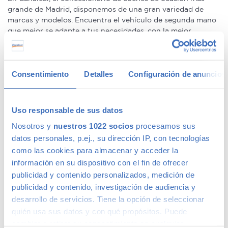
grande de Madrid, disponemos de una gran variedad de
marcas y modelos. Encuentra el vehículo de segunda mano
que mejor se adapte a tus necesidades, con la mejor
relación calidad-precio. O si lo prefieres, ven a vernos y te
aconsejamos.
Consentimiento
Detalles
Configuración de anuncios
Ventajas de comprar un coche de
Uso responsable de sus datos
segunda mano
Nosotros y
nuestros 1022 socios
procesamos sus
datos personales, p.ej., su dirección IP, con tecnologías
Nuestros clientes compran coches de segunda mano
como las cookies para almacenar y acceder la
porque estos tienen un precio menor que los nuevos, eso es
información en su dispositivo con el fin de ofrecer
un hecho. La ventaja de hacerlo en Canalcar es que no estás
publicidad y contenido personalizados, medición de
obligado a renunciar a la calidad o a la garantía por este
publicidad y contenido, investigación de audiencia y
motivo, ni siquiera en coches más básicos. Además, los
desarrollo de servicios. Tiene la opción de seleccionar
coches de ocasión se presentan como una oportunidad
quién usa sus datos y con qué propósitos. Puede
única para adquirir gama Premium, ya que la calidad de
fabricación de este tipo de
coches usados
los hace
cambiar o retirar su consentimiento en cualquier