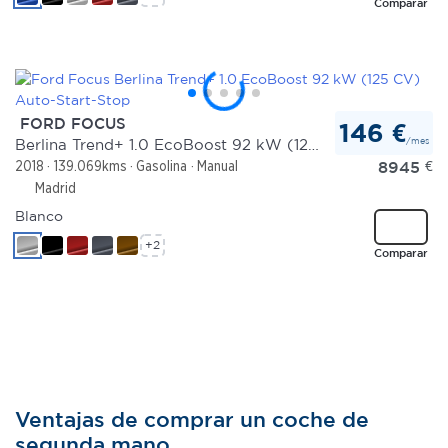
Comparar
FORD FOCUS
146 €
/mes
Berlina Trend+ 1.0 EcoBoost 92 kW (125 CV) Auto-Start-Stop
8945
€
2018
139.069kms
Gasolina
Manual
Madrid
Blanco
+2
Comparar
Ventajas de comprar un coche de
segunda mano