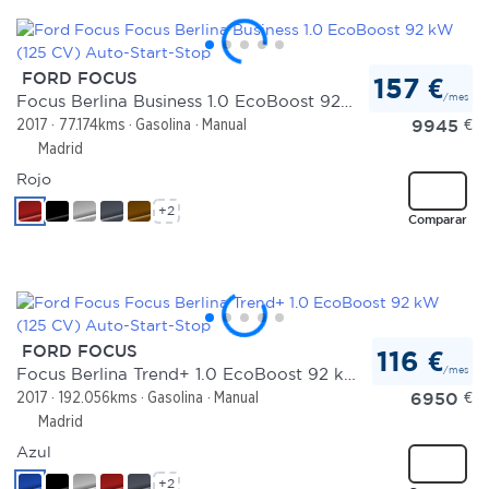
FORD FOCUS
157 €
/mes
Focus Berlina Business 1.0 EcoBoost 92 kW (125 CV) Auto-Start-Stop
9945
€
2017
77.174kms
Gasolina
Manual
Madrid
Rojo
+2
Comparar
FORD FOCUS
116 €
/mes
Focus Berlina Trend+ 1.0 EcoBoost 92 kW (125 CV) Auto-Start-Stop
6950
€
2017
192.056kms
Gasolina
Manual
Madrid
Azul
+2