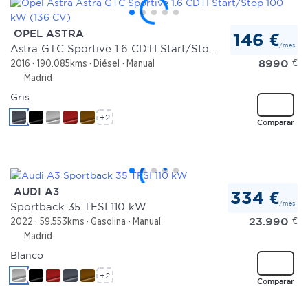
OPEL ASTRA
146 €
/mes
Astra GTC Sportive 1.6 CDTI Start/Stop 100 kW (136 CV)
8990
€
2016
190.085kms
Diésel
Manual
Madrid
Gris
+2
Comparar
AUDI A3
334 €
/mes
Sportback 35 TFSI 110 kW
23.990
€
2022
59.553kms
Gasolina
Manual
Madrid
Blanco
+2
Comparar