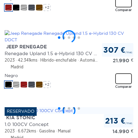
+2
Comparar
JEEP RENEGADE
307 €
/mes
Renegade Upland 1.5 e-Hybrid 130 CV DDCT
21.990
€
2023
42.341kms
Híbrido-enchufable
Automático
Madrid
Negro
+2
Comparar
KIA STONIC
213 €
/mes
1.0 100CV Concept
14.990
€
2023
6.672kms
Gasolina
Manual
Madrid