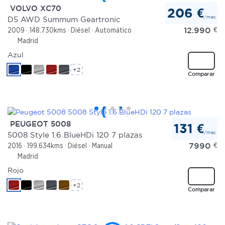
VOLVO XC70
206 €
/mes
D5 AWD Summum Geartronic
12.990
€
2009
148.730kms
Diésel
Automático
Madrid
Azul
+2
Comparar
PEUGEOT 5008
131 €
/mes
5008 Style 1.6 BlueHDi 120 7 plazas
7990
€
2016
199.634kms
Diésel
Manual
Madrid
Rojo
+2
Comparar