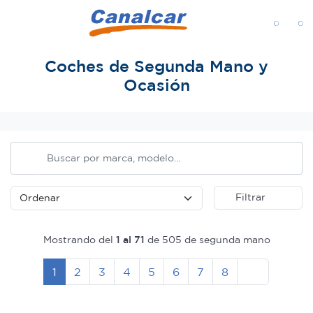
MENÚ
Coches de Segunda Mano y
Ocasión
Inicio
Filtrar
Mostrando del
1 al 71
de 505 de segunda mano
Siguiente
1
2
3
4
5
6
7
8