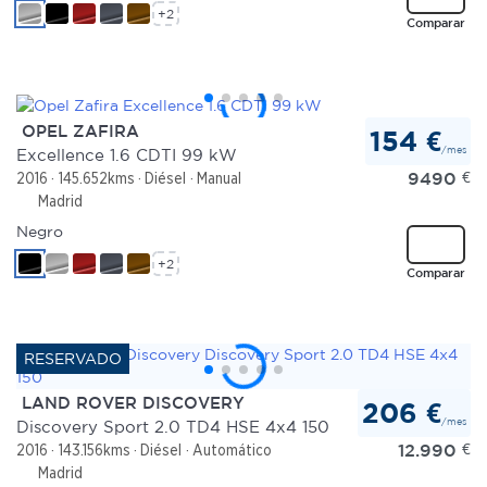
+2
Comparar
OPEL ZAFIRA
154 €
/mes
Excellence 1.6 CDTI 99 kW
9490
€
2016
145.652kms
Diésel
Manual
Madrid
Negro
+2
Comparar
LAND ROVER DISCOVERY
206 €
/mes
Discovery Sport 2.0 TD4 HSE 4x4 150
12.990
€
2016
143.156kms
Diésel
Automático
Madrid