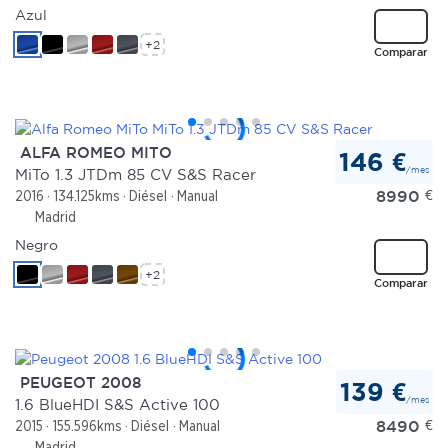
Azul
+2
Comparar
ALFA ROMEO MITO
146 €
/mes
MiTo 1.3 JTDm 85 CV S&S Racer
8990
€
2016
134.125kms
Diésel
Manual
Madrid
Negro
+2
Comparar
PEUGEOT 2008
139 €
/mes
1.6 BlueHDI S&S Active 100
8490
€
2015
155.596kms
Diésel
Manual
Madrid