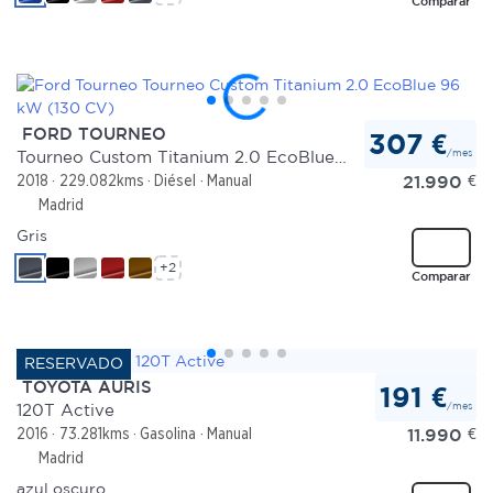
Comparar
FORD TOURNEO
307 €
/mes
Tourneo Custom Titanium 2.0 EcoBlue 96 kW (130 CV)
21.990
€
2018
229.082kms
Diésel
Manual
Madrid
Gris
+2
Comparar
TOYOTA AURIS
191 €
/mes
120T Active
11.990
€
2016
73.281kms
Gasolina
Manual
Madrid
azul oscuro