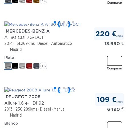
+2
Comparar
MERCEDES-BENZ A
220 €
/mes
A 180 CDI 7G-DCT
13.990
€
2014
161.269kms
Diésel
Automático
Madrid
Plata
+3
Comparar
PEUGEOT 2008
109 €
/mes
Allure 1.6 e-HDi 92
6490
€
2013
230.289kms
Diésel
Manual
Madrid
Blanco