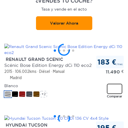
¿VENDES TU COCHE?
Tasa y vende en el acto
Valorar Ahora
RENAULT GRAND SCENIC
183 €
/mes
Scénic Bose Edition Energy dCi 110 eco2
11.490
€
2015
106.002kms
Diésel
Manual
Madrid
Blanco
+2
Comparar
HYUNDAI TUCSON
195 €