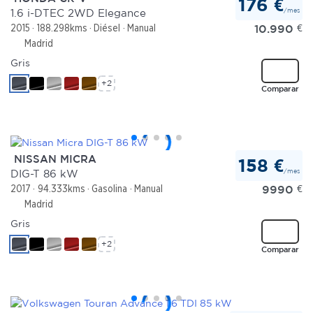
176 €
/mes
1.6 i-DTEC 2WD Elegance
10.990
€
2015
188.298kms
Diésel
Manual
Madrid
Gris
+2
Comparar
NISSAN MICRA
158 €
/mes
DIG-T 86 kW
9990
€
2017
94.333kms
Gasolina
Manual
Madrid
Gris
+2
Comparar