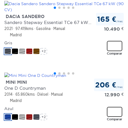
DACIA SANDERO
165 €
/mes
Sandero Stepway Essential TCe 67 kW (90 CV)
10.490
€
2021
97.419kms
Gasolina
Manual
Madrid
Gris
+2
Comparar
MINI MINI
206 €
/mes
One D Countryman
12.990
€
2014
65.860kms
Diésel
Manual
Madrid
Azul
+2
Comparar