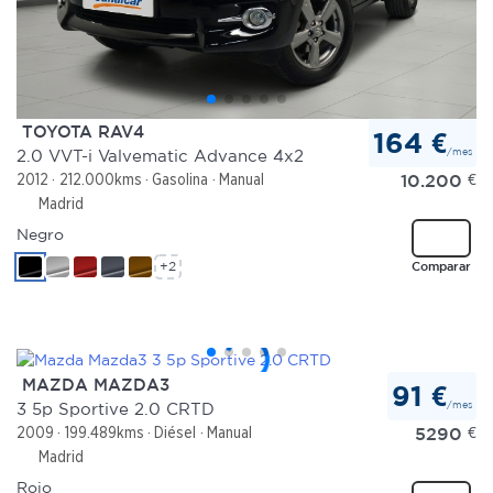
TOYOTA RAV4
164 €
/mes
2.0 VVT-i Valvematic Advance 4x2
10.200
€
2012
212.000kms
Gasolina
Manual
Madrid
Negro
+2
Comparar
MAZDA MAZDA3
91 €
/mes
3 5p Sportive 2.0 CRTD
5290
€
2009
199.489kms
Diésel
Manual
Madrid
Rojo