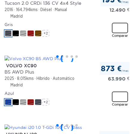
/mes
Tucson 2.0 CRDi 136 CV 4x4 Style
12.490
€
2016
164.794kms
Diésel
Manual
Madrid
Gris
+2
Comparar
VOLVO XC90
873 €
/mes
B5 AWD Plus
63.990
€
2025
8.015kms
Híbrido
Automático
Madrid
Azul
+2
Comparar