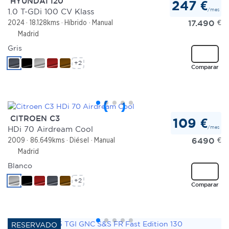
HYUNDAI I20
247 €
/mes
1.0 T-GDi 100 CV Klass
17.490
€
2024
18.128kms
Híbrido
Manual
Madrid
Gris
+2
Comparar
CITROEN C3
109 €
/mes
HDi 70 Airdream Cool
6490
€
2009
86.649kms
Diésel
Manual
Madrid
Blanco
+2
Comparar