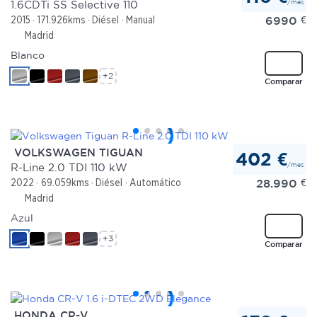
/mes
1.6CDTi SS Selective 110
6990
€
2015
171.926kms
Diésel
Manual
Madrid
Blanco
+2
Comparar
VOLKSWAGEN TIGUAN
402 €
/mes
R-Line 2.0 TDI 110 kW
28.990
€
2022
69.059kms
Diésel
Automático
Madrid
Azul
+3
Comparar
HONDA CR-V