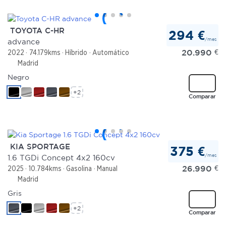
TOYOTA C-HR
294 €
/mes
advance
20.990
€
2022
74.179kms
Híbrido
Automático
Madrid
Negro
+2
Comparar
KIA SPORTAGE
375 €
/mes
1.6 TGDi Concept 4x2 160cv
26.990
€
2025
10.784kms
Gasolina
Manual
Madrid
Gris
+2
Comparar