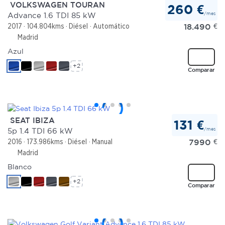
VOLKSWAGEN TOURAN
260 €
/mes
Advance 1.6 TDI 85 kW
18.490
€
2017
104.804kms
Diésel
Automático
Madrid
Azul
+2
Comparar
SEAT IBIZA
131 €
/mes
5p 1.4 TDI 66 kW
7990
€
2016
173.986kms
Diésel
Manual
Madrid
Blanco
+2
Comparar