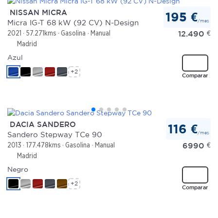
NISSAN MICRA
195 €
/mes
Micra IG-T 68 kW (92 CV) N-Design
12.490
€
2021
57.271kms
Gasolina
Manual
Madrid
Azul
+2
Comparar
DACIA SANDERO
116 €
/mes
Sandero Stepway TCe 90
6990
€
2013
177.478kms
Gasolina
Manual
Madrid
Negro
+2
Comparar