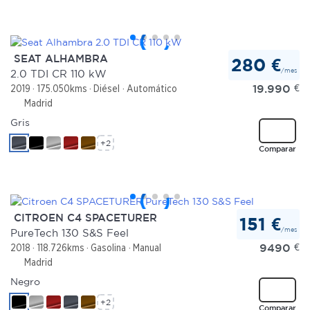
SEAT ALHAMBRA
280 €
/mes
2.0 TDI CR 110 kW
19.990
€
2019
175.050kms
Diésel
Automático
Madrid
Gris
+2
Comparar
CITROEN C4 SPACETURER
151 €
/mes
PureTech 130 S&S Feel
9490
€
2018
118.726kms
Gasolina
Manual
Madrid
Negro
+2
Comparar