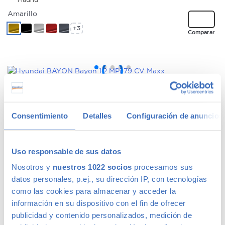
Amarillo
+3
Comparar
HYUNDAI BAYON
227 €
/mes
Bayon 1.2 MPi 79 CV Maxx
15.990
€
2024
51.206kms
Gasolina
Manual
Madrid
Consentimiento
Detalles
Configuración de anuncios
Blanco
+2
Comparar
Uso responsable de sus datos
Nosotros y
nuestros 1022 socios
procesamos sus
datos personales, p.ej., su dirección IP, con tecnologías
como las cookies para almacenar y acceder la
FORD KUGA
191 €
información en su dispositivo con el fin de ofrecer
/mes
Kuga Trend 2.0 TDCi 140 CV 2WD
publicidad y contenido personalizados, medición de
11.990
€
2011
96.945kms
Diésel
Manual