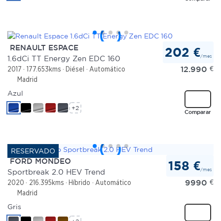
RENAULT ESPACE
202 €
/mes
1.6dCi TT Energy Zen EDC 160
12.990
€
2017
177.653kms
Diésel
Automático
Madrid
Azul
+2
Comparar
FORD MONDEO
158 €
/mes
Sportbreak 2.0 HEV Trend
9990
€
2020
216.395kms
Híbrido
Automático
Madrid
Gris