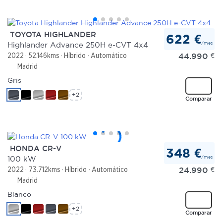
TOYOTA HIGHLANDER
622 €
/mes
Highlander Advance 250H e-CVT 4x4
44.990
€
2022
52.146kms
Híbrido
Automático
Madrid
Gris
+2
Comparar
HONDA CR-V
348 €
/mes
100 kW
24.990
€
2022
73.712kms
Híbrido
Automático
Madrid
Blanco
+2
Comparar