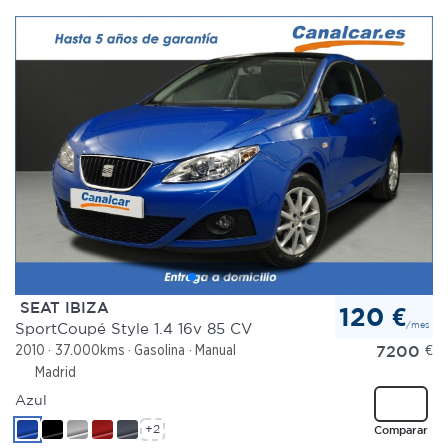
SEAT IBIZA
120 €
/mes
SportCoupé Style 1.4 16v 85 CV
7200
€
2010
37.000kms
Gasolina
Manual
Madrid
Azul
+2
Comparar