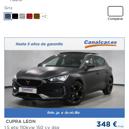
Gris
+2
Comparar
CUPRA LEON
348 €
/mes
1.5 etsi 110kvw 150 cv dsg