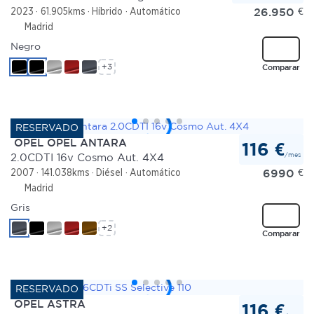
26.950
€
2023
61.905kms
Híbrido
Automático
Madrid
Negro
+3
Comparar
OPEL OPEL ANTARA
116 €
/mes
2.0CDTI 16v Cosmo Aut. 4X4
6990
€
2007
141.038kms
Diésel
Automático
Madrid
Gris
+2
Comparar
OPEL ASTRA
116 €