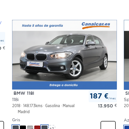
mes
0
€
BMW 118I
S
187 €
/mes
118i
Sp
13.950
€
2018
148.173kms
Gasolina
Manual
20
Madrid
Gris
Az
+3