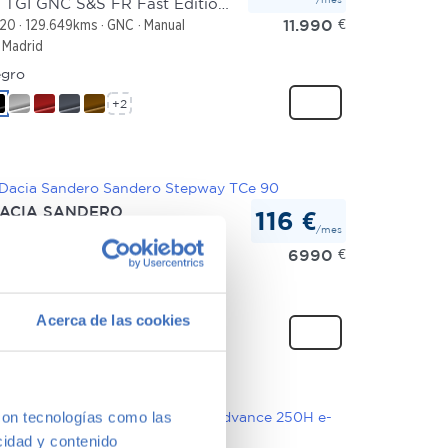
1.5 TGI GNC S&S FR Fast Edition 130
11.990
€
20
129.649kms
GNC
Manual
Madrid
gro
+2
ACIA SANDERO
116 €
/mes
ndero Stepway TCe 90
6990
€
13
177.478kms
Gasolina
Manual
Madrid
gro
Acerca de las cookies
+2
con tecnologías como las
cidad y contenido