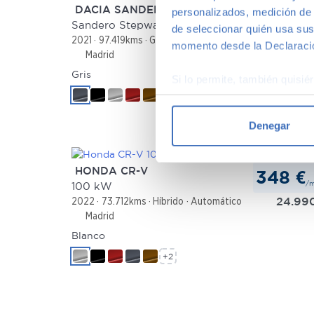
DACIA SANDERO
personalizados, medición de p
165 €
/
Sandero Stepway Essential TCe 67 kW (90 CV)
de seleccionar quién usa sus
10.49
2021
97.419kms
Gasolina
Manual
momento desde la Declaració
Madrid
Gris
Si lo permite, también quisi
+2
Recopilar información
Identificar su disposi
Denegar
Obtenga más información sob
datos
. Puede cambiar o reti
HONDA CR-V
348 €
/
Las cookies de este sitio we
100 kW
24.99
2022
73.712kms
Híbrido
Automático
y analizar el tráfico. Ademá
Madrid
redes sociales, publicidad y
que hayan recopilado a parti
Blanco
+2