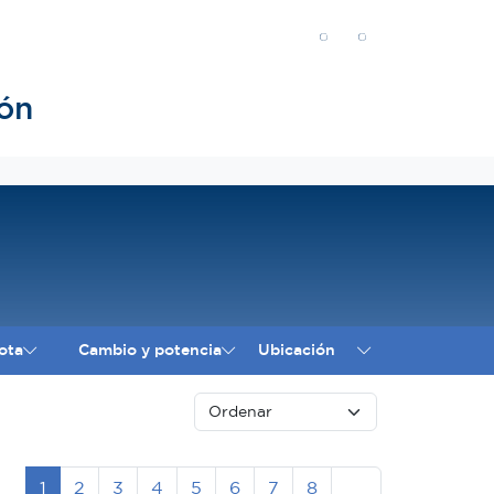
ón
ota
Cambio y potencia
Ubicación
Siguiente
1
2
3
4
5
6
7
8