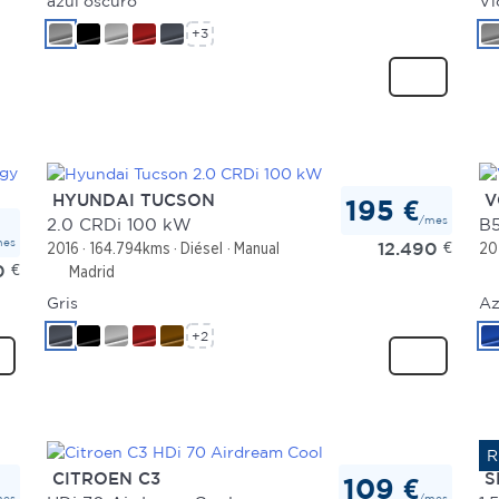
azul oscuro
Vi
+3
HYUNDAI TUCSON
V
195 €
/mes
2.0 CRDi 100 kW
B5
mes
12.490
€
2016
164.794kms
Diésel
Manual
20
0
€
Madrid
Gris
Az
+2
CITROEN C3
S
109 €
mes
/mes