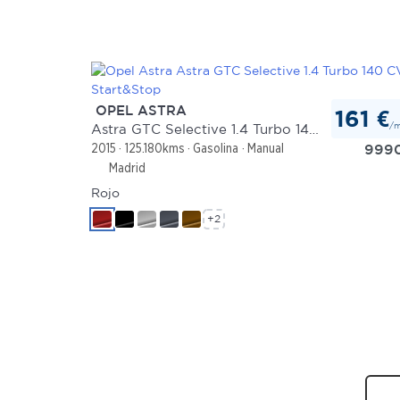
OPEL ASTRA
161 €
/
Astra GTC Selective 1.4 Turbo 140 CV Start&Stop
999
2015
125.180kms
Gasolina
Manual
Madrid
Rojo
+2