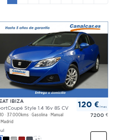
EAT IBIZA
120 €
/mes
ortCoupé Style 1.4 16v 85 CV
7200
€
10
37.000kms
Gasolina
Manual
Madrid
ul
+2