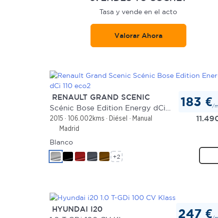
Tasa y vende en el acto
Valorar Ahora
RENAULT GRAND SCENIC
183 €
/
Scénic Bose Edition Energy dCi 110 eco2
11.49
2015
106.002kms
Diésel
Manual
Madrid
Blanco
+2
HYUNDAI I20
247 €
/