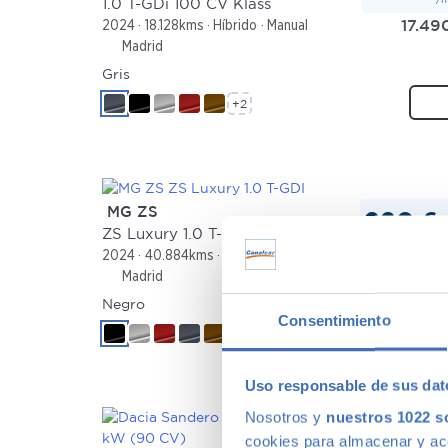
1.0 T-GDi 100 CV Klass
17.49
2024
18.128kms
Híbrido
Manual
Madrid
Gris
+2
MG ZS
220 €
/
ZS Luxury 1.0 T-GDI
15.49
2024
40.884kms
Gasolina
Manual
Madrid
Negro
Consentimiento
+2
Uso responsable de sus dat
Nosotros y
nuestros 1022 s
cookies para almacenar y acce