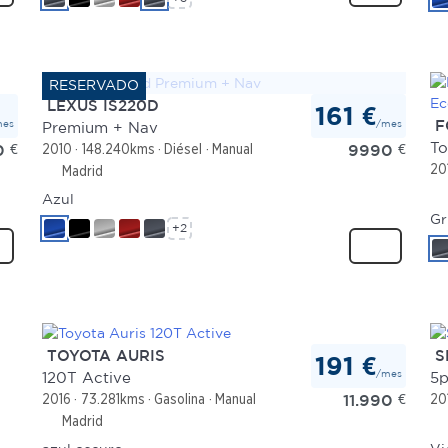
LEXUS IS220D
161 €
mes
/mes
F
Premium + Nav
0
€
9990
€
2010
148.240kms
Diésel
Manual
20
Madrid
Azul
Gr
+2
TOYOTA AURIS
S
191 €
/mes
120T Active
5p
11.990
€
2016
73.281kms
Gasolina
Manual
20
Madrid