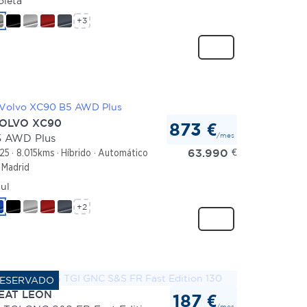
oleta
+3
OLVO XC90
873 €
/mes
 AWD Plus
63.990
€
25
8.015kms
Híbrido
Automático
Madrid
ul
+2
EAT LEON
187 €
/mes