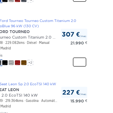
ORD TOURNEO
307 €
/mes
Tourneo Custom Titanium 2.0 EcoBlue 96 kW (130 CV)
21.990
€
18
229.082kms
Diésel
Manual
Madrid
is
+2
EAT LEON
227 €
/mes
 2.0 EcoTSI 140 kW
15.990
€
19
219.364kms
Gasolina
Automático
Madrid