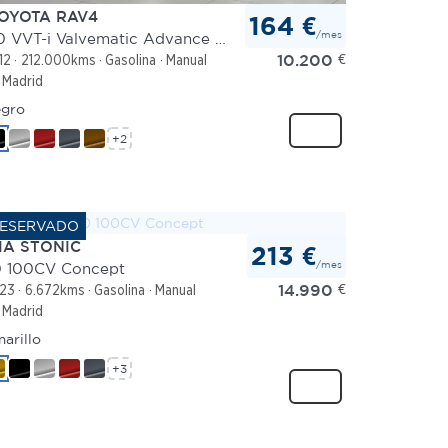
OYOTA RAV4
164 €
/mes
2.0 VVT-i Valvematic Advance 4x2
10.200
€
12
212.000kms
Gasolina
Manual
Madrid
gro
+2
IA STONIC
213 €
/mes
0 100CV Concept
14.990
€
23
6.672kms
Gasolina
Manual
Madrid
arillo
+3