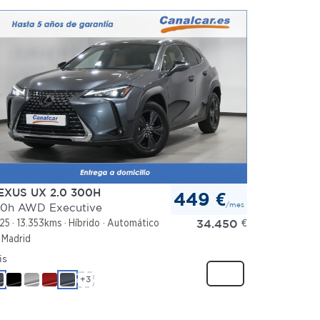
EXUS UX 2.0 300H
449 €
/mes
0h AWD Executive
34.450
€
25
13.353kms
Híbrido
Automático
Madrid
is
+3