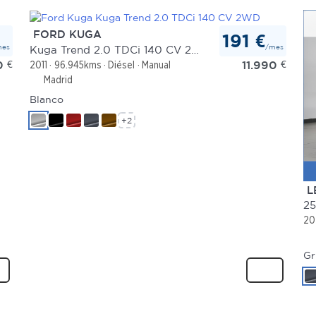
FORD KUGA
191 €
mes
/mes
Kuga Trend 2.0 TDCi 140 CV 2WD
0
€
11.990
€
2011
96.945kms
Diésel
Manual
Madrid
Blanco
+2
L
25
20
Gr