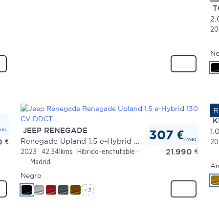
T
20
Ne
K
mes
JEEP RENEGADE
1.
307 €
/mes
Renegade Upland 1.5 e-Hybrid 130 CV DDCT
0
€
20
21.990
€
2023
42.341kms
Híbrido-enchufable
Automático
Madrid
Am
Negro
+2