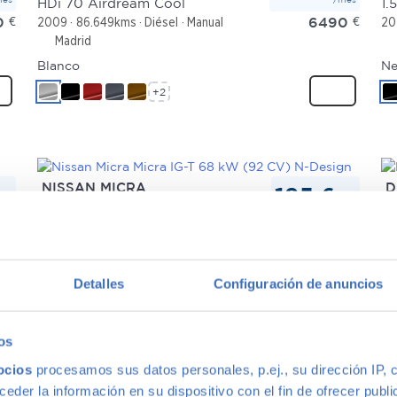
HDi 70 Airdream Cool
0
€
6490
€
2009
86.649kms
Diésel
Manual
20
Madrid
Blanco
Ne
+2
NISSAN MICRA
D
195 €
mes
/mes
Micra IG-T 68 kW (92 CV) N-Design
Sa
0
€
12.490
€
2021
57.271kms
Gasolina
Manual
20
Madrid
Azul
Ne
Detalles
Configuración de anuncios
+2
os
ocios
procesamos sus datos personales, p.ej., su dirección IP, 
der la información en su dispositivo con el fin de ofrecer publi
MINI MINI