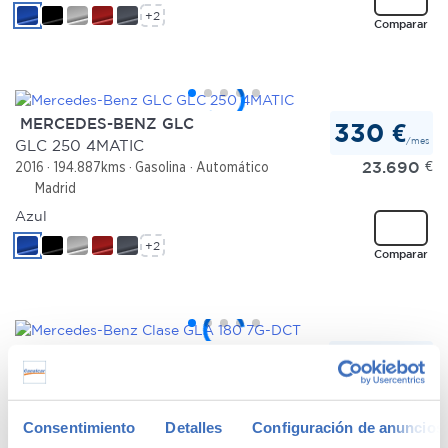
+2
Comparar
MERCEDES-BENZ GLC
330 €
/mes
GLC 250 4MATIC
23.690
€
2016
194.887kms
Gasolina
Automático
Madrid
Azul
+2
Comparar
MERCEDES-BENZ CLASE GLA
260 €
/mes
180 7G-DCT
18.450
€
2018
115.915kms
Gasolina
Automático
Madrid
Consentimiento
Detalles
Configuración de anuncios
Blanco