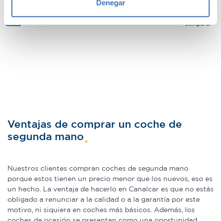
Denegar
Azul
Identificar su dispositivo analizándolo activamente
+2
para buscar características específicas (huellas
Comparar
digitales)
Obtenga más información sobre cómo se procesan sus
datos personales y establezca sus preferencias en la
sección de datos
. Puede cambiar o retirar su
consentimiento en cualquier momento en la Declaración
de cookies.
Las cookies de este sitio web se usan para personalizar
Ventajas de comprar un coche de
el contenido y los anuncios, ofrecer funciones de redes
segunda mano
sociales y analizar el tráfico. Además, compartimos
información sobre el uso que haga del sitio web con
nuestros partners de redes sociales, publicidad y análisis
Nuestros clientes compran coches de segunda mano
web, quienes pueden combinarla con otra información
porque estos tienen un precio menor que los nuevos, eso es
un hecho. La ventaja de hacerlo en Canalcar es que no estás
que les haya proporcionado o que hayan recopilado a
obligado a renunciar a la calidad o a la garantía por este
partir del uso que haya hecho de sus servicios.
motivo, ni siquiera en coches más básicos. Además, los
coches de ocasión se presentan como una oportunidad