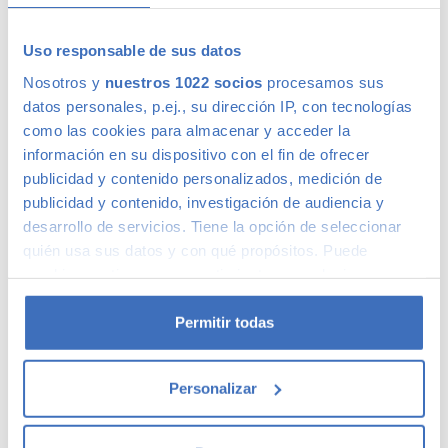
+2
Comparar
Uso responsable de sus datos
Nosotros y
nuestros 1022 socios
procesamos sus
datos personales, p.ej., su dirección IP, con tecnologías
como las cookies para almacenar y acceder la
MERCEDES-BENZ S 500
368 €
información en su dispositivo con el fin de ofrecer
/mes
S 500 4Matic
publicidad y contenido personalizados, medición de
23.780
€
2008
125.910kms
Gasolina
Automático
Madrid
publicidad y contenido, investigación de audiencia y
desarrollo de servicios. Tiene la opción de seleccionar
Azul
quién usa sus datos y con qué propósitos. Puede
+2
Comparar
cambiar o retirar su consentimiento en cualquier
momento desde la Declaración de cookies o clicando en
el Menú de consentimiento.
Permitir todas
MERCEDES-BENZ CLASE CLA
395 €
Si lo permite, también quisiéramos:
/mes
180 Coupé 7G-DCT
Personalizar
Recopilar información sobre su ubicación
28.515
€
2021
85.475kms
Gasolina
Automático
geográfica que puede tener una precisión de varios
Madrid
metros