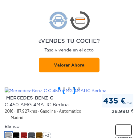
¿VENDES TU COCHE?
Tasa y vende en el acto
Valorar Ahora
MERCEDES-BENZ C
435 €
/mes
C 450 AMG 4MATIC Berlina
28.990
€
2016
117.927kms
Gasolina
Automático
Madrid
Blanco
+2
Comparar