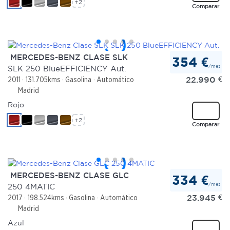
+2
Comparar
MERCEDES-BENZ CLASE SLK
354 €
/mes
SLK 250 BlueEFFICIENCY Aut.
22.990
€
2011
131.705kms
Gasolina
Automático
Madrid
Rojo
+2
Comparar
MERCEDES-BENZ CLASE GLC
334 €
/mes
250 4MATIC
23.945
€
2017
198.524kms
Gasolina
Automático
Madrid
Azul