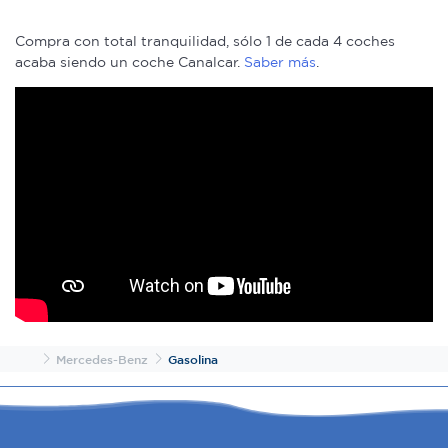
Compra con total tranquilidad, sólo 1 de cada 4 coches
acaba siendo un coche Canalcar.
Saber más
.
Inicio
Mercedes-Benz
Gasolina