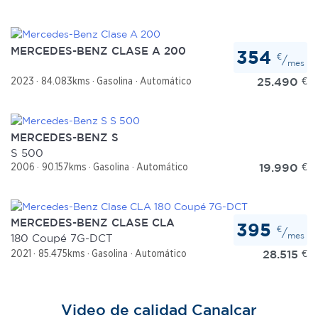
Las cookies de este sitio web se usan para personalizar
el contenido y los anuncios, ofrecer funciones de redes
MERCEDES-BENZ CLASE A 200
354
€
/
sociales y analizar el tráfico. Además, compartimos
mes
información sobre el uso que haga del sitio web con
25.490
€
2023
84.083kms
Gasolina
Automático
nuestros partners de redes sociales, publicidad y análisis
web, quienes pueden combinarla con otra información
que les haya proporcionado o que hayan recopilado a
MERCEDES-BENZ S
partir del uso que haya hecho de sus servicios.
S 500
19.990
€
2006
90.157kms
Gasolina
Automático
MERCEDES-BENZ CLASE CLA
395
€
/
mes
180 Coupé 7G-DCT
28.515
€
2021
85.475kms
Gasolina
Automático
Video de calidad Canalcar