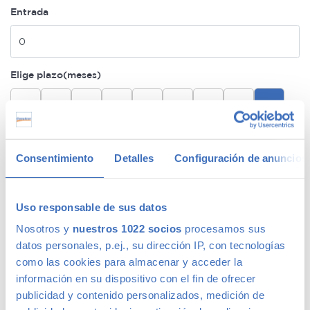
Entrada
Elige plazo(meses)
24
36
48
60
72
84
96
108
120
Cuota*
Consentimiento
Detalles
Configuración de anuncios
Sin Garantía Premium
369€/mes
24 meses de permanencia
Uso responsable de sus datos
Sin coche de sustitución
Nosotros y
nuestros 1022 socios
procesamos sus
datos personales, p.ej., su dirección IP, con tecnologías
1 año Garantía Premium Plata
358€/mes
como las cookies para almacenar y acceder la
Sin permanencia
MÁS BARATA
información en su dispositivo con el fin de ofrecer
Sin coche de sustitución
publicidad y contenido personalizados, medición de