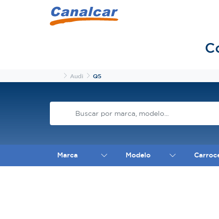
C
Inicio
Audi
Q5
Marca
Modelo
Carroc