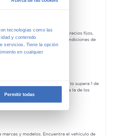
Acerca de las cookies
con tecnologías como las
ches de segunda mano tienen precios fijos,
cidad y contenido
ofertas, las acompañaremos de condiciones de
e servicios. Tiene la opción
imiento en cualquier
e varios metros
guroso control de calidad –solo lo supera 1 de
icas (huellas digitales)
rantía 5 Estrellas muy similar a la de los
Permitir todas
eferencias en la
sección de
e cookies.
 funciones de redes sociales
con nuestros partners de
e marcas y modelos. Encuentra el vehículo de
ue les haya proporcionado o