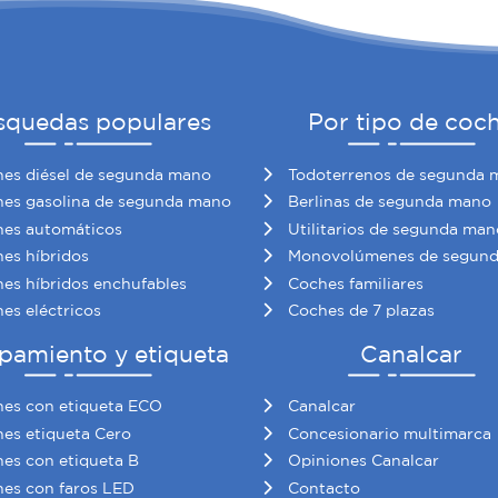
squedas populares
Por tipo de coc
es diésel de segunda mano
Todoterrenos de segunda 
es gasolina de segunda mano
Berlinas de segunda mano
es automáticos
Utilitarios de segunda man
es híbridos
Monovolúmenes de segun
es híbridos enchufables
Coches familiares
es eléctricos
Coches de 7 plazas
pamiento y etiqueta
Canalcar
es con etiqueta ECO
Canalcar
es etiqueta Cero
Concesionario multimarca
es con etiqueta B
Opiniones Canalcar
es con faros LED
Contacto