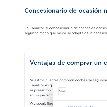
Concesionario de ocasión 
En Canalcar, el concesionario de coches de ocas
segunda mano que mejor se adapte a tus necesidade
Ventajas de comprar un
Nuestros clientes compran coches de segunda 
Canalcar es que no estás obligado a renunciar 
se presentan como una oportunidad única para 
en un perfecto estado –permitiéndote la com
We speak fluently english!. Buy
second hand ca