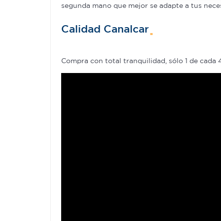
segunda mano que mejor se adapte a tus necesid
que hayan recopilado a parti
Calidad Canalcar
Compra con total tranquilidad, sólo 1 de cada