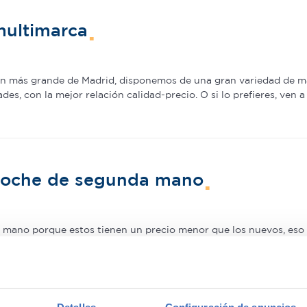
multimarca
ión más grande de Madrid, disponemos de una gran variedad de m
s, con la mejor relación calidad-precio. O si lo prefieres, ven 
 coche de segunda mano
mano porque estos tienen un precio menor que los nuevos, eso e
a la calidad o a la garantía por este motivo, ni siquiera en coch
adquirir gama Premium, ya que la calidad de fabricación de est
pra de un coche prácticamente nuevo a un precio mucho menor–.
rs in Madrid
with confidence.