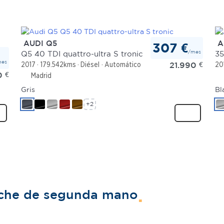
AUDI Q5
A
307 €
/mes
Q5 40 TDI quattro-ultra S tronic
35
mes
21.990
€
2017
179.542kms
Diésel
Automático
20
0
€
Madrid
Gris
Bl
+2
oche de segunda mano