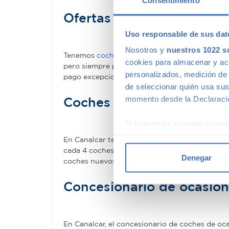
Consentimiento
Ofertas en coches de se
Uso responsable de sus dat
Nosotros y
nuestros 1022 s
Tenemos
coches con descuentos
de hasta 6.00
cookies para almacenar y acce
pero siempre podrás encontrar descuentos de 
personalizados, medición de p
pago excepcionales, adaptándonos a tus nece
de seleccionar quién usa sus
Coches de ocasión con ga
momento desde la Declaració
Si lo permite, también quisi
Recopilar información
En Canalcar tenemos los coches de segunda man
Identificar su disposi
cada 4 coches–. Estamos tan seguros de la cal
Denegar
coches nuevos.
Obtenga más información sob
datos
. Puede cambiar o reti
Concesionario de ocasió
Las cookies de este sitio we
y analizar el tráfico. Ademá
En Canalcar, el concesionario de coches de o
redes sociales, publicidad y