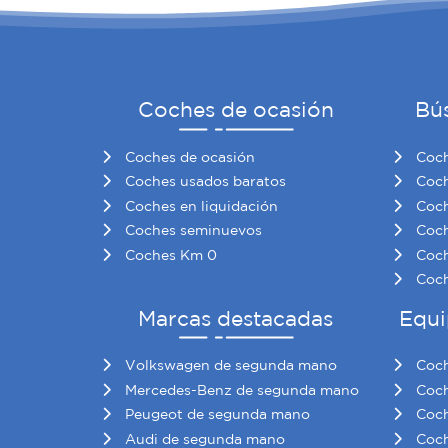
Coches de ocasión
Bú
Coches de ocasión
Coch
Coches usados baratos
Coch
Coches en liquidación
Coch
Coches seminuevos
Coch
Coches Km 0
Coch
Coch
Marcas destacadas
Equi
Volkswagen de segunda mano
Coch
Mercedes-Benz de segunda mano
Coch
Peugeot de segunda mano
Coch
Audi de segunda mano
Coch