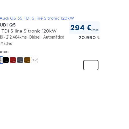
UDI Q5
294 €
/mes
 TDI S line S tronic 120kW
20.990
€
19
212.464kms
Diésel
Automático
Madrid
anco
+2