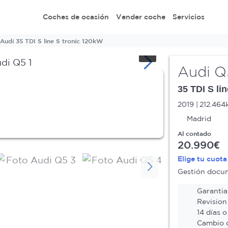
Coches de ocasión
Vender coche
Servicios
Audi 35 TDI S line S tronic 120kW
Audi Q
35 TDI S li
2019
212.464
Madrid
Al contado
20.990€
Elige tu cuot
Gestión docume
Garantia 
Revision
14 días o
Cambio d