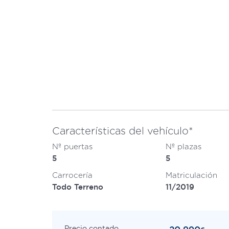
Características del vehículo*
Nº puertas
Nº plazas
5
5
Carrocería
Matriculación
Todo Terreno
11/2019
Precio contado