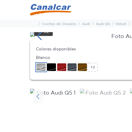
Inicio
Coches de Ocasión
Audi
Audi Q5
Diésel
1
/
32
Colores disponibles
Blanco
+2