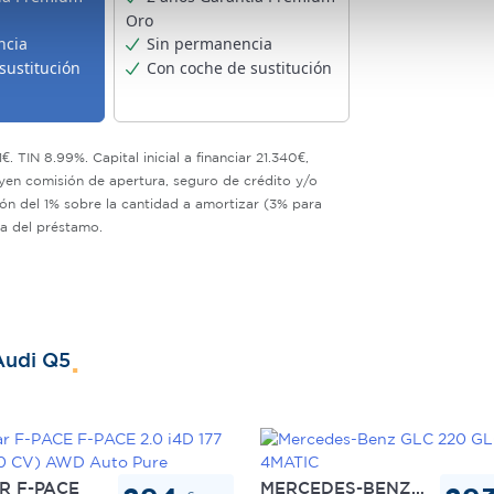
Oro
b se usan para personalizar el contenido y los anuncios, ofrecer
ncia
Sin permanencia
s, compartimos información sobre el uso que haga del sitio web 
sustitución
Con coche de sustitución
 análisis web, quienes pueden combinarla con otra información q
r del uso que haya hecho de sus servicios.
. TIN 8.99%. Capital inicial a financiar 21.340€,
uyen comisión de apertura, seguro de crédito y/o
ión del 1% sobre la cantidad a amortizar (3% para
da del préstamo.
Audi Q5
R F-PACE
MERCEDES-BENZ GLC 220