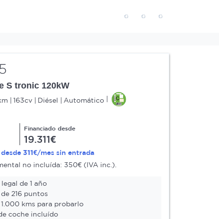
5
ne S tronic 120kW
km
163cv
Diésel
Automático
Financiado desde
19.311€
311€
a desde
/mes sin entrada
ntal no incluída: 350€ (IVA inc.).
legal de 1 año
 de 216 puntos
 1.000 kms para probarlo
e coche incluído