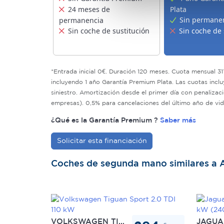
24 meses de
Plata
Las cookies de este sitio we
Sin permane
permanencia
y analizar el tráfico. Ademá
Sin coche de sustitución
Sin coche de 
redes sociales, publicidad y
que hayan recopilado a parti
*Entrada inicial 0€. Duración 120 meses. Cuota mensual 311€
incluyendo 1 año Garantía Premium Plata. Las cuotas incl
siniestro. Amortización desde el primer día con penalizac
empresas). 0,5% para cancelaciones del último año de vi
¿Qué es la Garantía Premium ?
Saber más
Solicitar esta financiación
Coches de segunda mano similares a 
VOLKSWAGEN TIGUAN
JAGUA