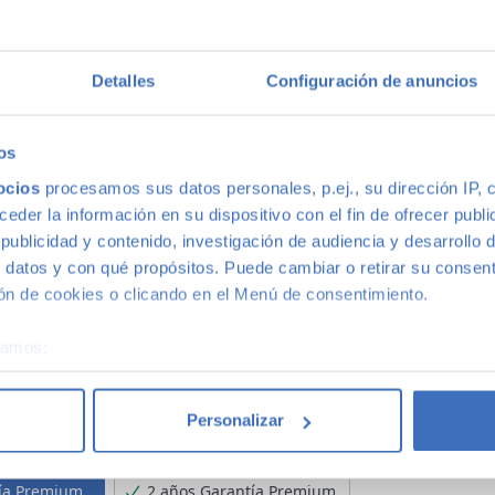
Detalles
Configuración de anuncios
 puntos de control
os
ocios
procesamos sus datos personales, p.ej., su dirección IP, 
der la información en su dispositivo con el fin de ofrecer publi
ublicidad y contenido, investigación de audiencia y desarrollo d
 datos y con qué propósitos. Puede cambiar o retirar su consent
s)
n de cookies o clicando en el Menú de consentimiento.
60
72
84
96
108
120
éramos:
 sobre su ubicación geográfica que puede tener una precisión d
tivo analizándolo activamente para buscar características específ
Personalizar
re cómo se procesan sus datos personales y establezca sus pr
MÁS BARATA
MEJOR OPCION
323€/mes
rar su consentimiento en cualquier momento en la Declaración d
tía Premium
2 años Garantía Premium