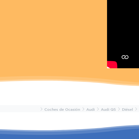
Inicio
Coches de Ocasión
Audi
Audi Q5
Diésel