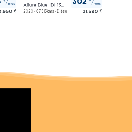
3
302
€
€
/
/
mes
mes
Allure BlueHDi 130 S&S EAT8
0.950
€
21.590
€
tico
2020
67.515kms
Diésel
Automático