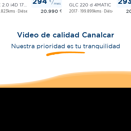
294
29
€
/
mes
F-PACE 2.0 i4D 177 kW (240 CV) AWD Auto Pure
GLC 220 d 4MATIC
20.990
€
2
.823kms
Diésel
Automático
2017
199.899kms
Diésel
Automá
Video de calidad Canalcar
Nuestra prioridad es tu tranquilidad