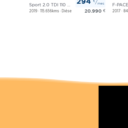
294
€
/
mes
Sport 2.0 TDI 110 kW
20.990
€
2019
115.656kms
Diésel
Automático
2017
84