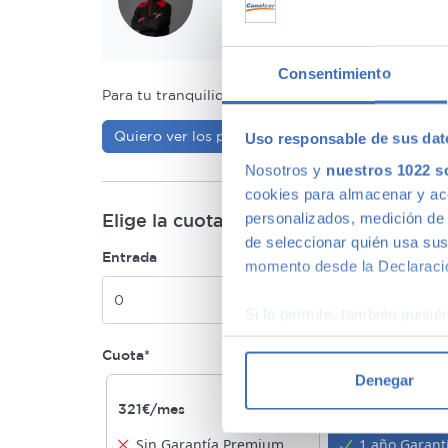
Consentimiento
Para tu tranquilidad hacemos una revisión de
216
Quiero ver los puntos de revisión
Uso responsable de sus dat
Nosotros y
nuestros 1022 s
cookies para almacenar y acce
personalizados, medición de p
Elige la cuota que mejor se adapte a ti
de seleccionar quién usa sus
Entrada
Elige plazo(mese
momento desde la Declaració
24
36
48
Si lo permite, también quisi
Recopilar información
Cuota*
Identificar su disposi
Denegar
Obtenga más información sob
321€/mes
311€/mes
datos
. Puede cambiar o reti
Sin Garantía Premium
1 año Garan