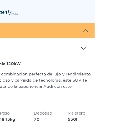
294
€
/
mes
onic 120kW
a combinación perfecta de lujo y rendimiento.
cioso y cargado de tecnología, este SUV te
ruta de la experiencia Audi con este
Peso
Depósito
Maletero
1845kg
70l
550l