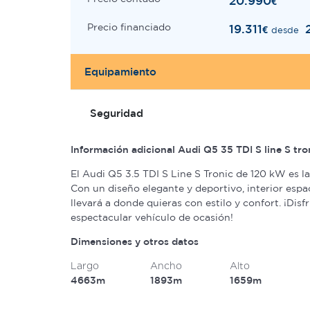
20.990
€
Precio financiado
19.311
€
desde
Equipamiento
Seguridad
Información adicional Audi Q5 35 TDI S line S tr
El Audi Q5 3.5 TDI S Line S Tronic de 120 kW es l
Con un diseño elegante y deportivo, interior espa
llevará a donde quieras con estilo y confort. ¡Disf
espectacular vehículo de ocasión!
Dimensiones y otros datos
Largo
Ancho
Alto
4663m
1893m
1659m