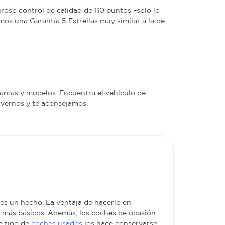
oso control de calidad de 110 puntos –solo lo
os una Garantía 5 Estrellas muy similar a la de
arcas y modelos. Encuentra el vehículo de
a vernos y te aconsejamos.
s un hecho. La ventaja de hacerlo en
es más básicos. Además, los coches de ocasión
e tipo de
coches usados
los hace conservarse