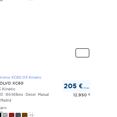
OLVO XC60
205 €
/mes
 Kinetic
12.950
€
13
169.661kms
Diésel
Manual
Madrid
gro
+2