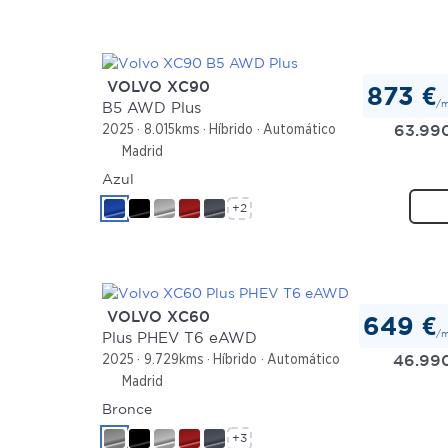
VOLVO XC90
873 €
/
B5 AWD Plus
63.99
2025
8.015kms
Híbrido
Automático
Madrid
Azul
+2
VOLVO XC60
649 €
/
Plus PHEV T6 eAWD
46.99
2025
9.729kms
Híbrido
Automático
Madrid
Bronce
+3