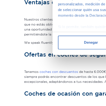
Ventajas de comprar un c
personalizados, medición de p
de seleccionar quién usa sus
momento desde la Declaració
Nuestros clientes compran coches de segunda man
que no estás obligado a renunciar a la calidad o 
Si lo permite, también quisi
una oportunidad única para adquirir gama Premium
Recopilar información
permitiéndote la compra de un coche prácticame
Identificar su disposi
Denegar
We speak fluently english!. Buy
second hand cars 
Obtenga más información sob
datos
. Puede cambiar o reti
Ofertas en coches de seg
Las cookies de este sitio we
y analizar el tráfico. Ademá
Tenemos
coches con descuentos
de hasta 6.000€ 
redes sociales, publicidad y
siempre podrás encontrar descuentos de los que 
que hayan recopilado a parti
excepcionales, adaptándonos a tus necesidades.
Coches de ocasión con gar