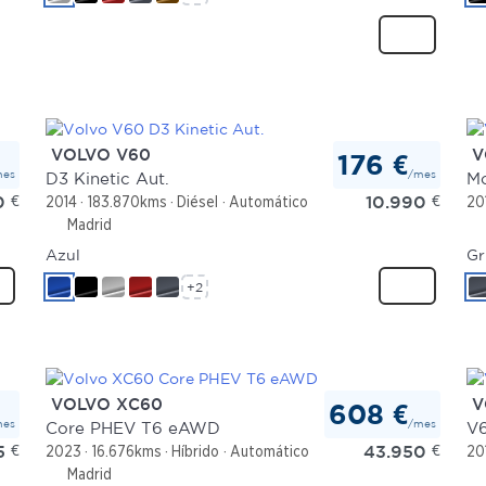
VOLVO V60
V
176 €
mes
/mes
D3 Kinetic Aut.
M
0
€
10.990
€
2014
183.870kms
Diésel
Automático
20
Madrid
Azul
Gr
+2
VOLVO XC60
V
608 €
mes
/mes
Core PHEV T6 eAWD
V6
5
€
43.950
€
2023
16.676kms
Híbrido
Automático
20
Madrid