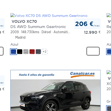
VOLVO XC70
V
206 €
mes
/mes
D5 AWD Summum Geartronic
Re
0
€
12.990
€
2009
148.730kms
Diésel
Automático
20
Madrid
Azul
Az
+2
V
mes
XC
0
€
20
Gr