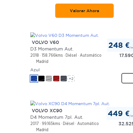
Valorar Ahora
VOLVO V60
248 €
/
D3 Momentum Aut.
17.59
2018
158.766kms
Diésel
Automático
Madrid
Azul
+2
VOLVO XC90
449 €
/
D4 Momentum 7pl. Aut.
32.52
2017
99.165kms
Diésel
Automático
Madrid