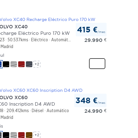
OLVO XC40
415 €
/mes
charge Eléctrico Puro 170 kW
29.990
€
23
50.537kms
Eléctrico
Automático
Madrid
ul
+2
OLVO XC60
348 €
/mes
60 Inscription D4 AWD
24.990
€
18
209.412kms
Diésel
Automático
Madrid
is
+2