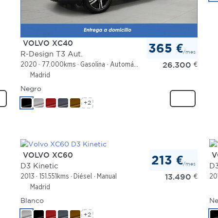
VOLVO XC40
365 €
/mes
R-Design T3 Aut.
26.300
€
2020
77.000kms
Gasolina
Automático
Madrid
Negro
+2
VOLVO XC60
V
213 €
/mes
D3 Kinetic
D3
13.490
€
2013
151.551kms
Diésel
Manual
20
Madrid
Blanco
Ne
+2