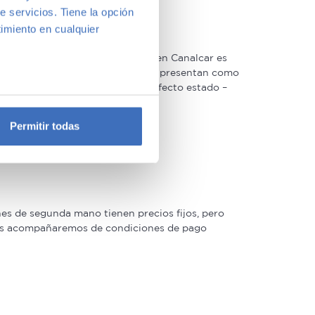
e servicios. Tiene la opción
imiento en cualquier
n hecho. La ventaja de hacerlo en Canalcar es
. Además, los coches de ocasión se presentan como
s
los hace conservarse en un perfecto estado –
e varios metros
icas (huellas digitales)
Permitir todas
eferencias en la
sección de
e cookies.
 funciones de redes sociales
con nuestros partners de
s de segunda mano tienen precios fijos, pero
ue les haya proporcionado o
 las acompañaremos de condiciones de pago