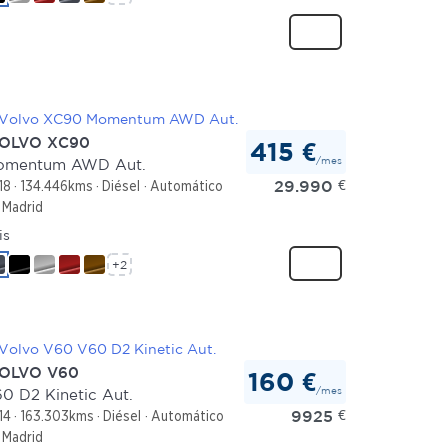
OLVO XC90
415 €
/mes
omentum AWD Aut.
29.990
€
18
134.446kms
Diésel
Automático
Madrid
is
+2
OLVO V60
160 €
/mes
0 D2 Kinetic Aut.
9925
€
14
163.303kms
Diésel
Automático
Madrid