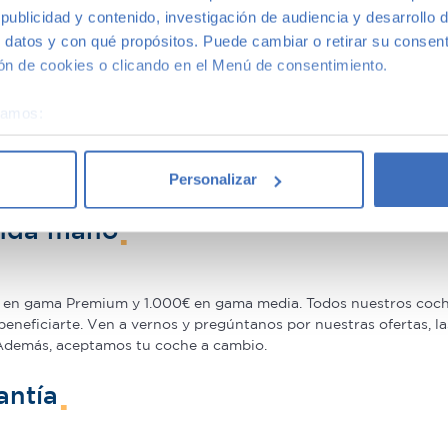
oche de segunda mano
ublicidad y contenido, investigación de audiencia y desarrollo d
 datos y con qué propósitos. Puede cambiar o retirar su consent
n de cookies o clicando en el Menú de consentimiento.
o porque estos tienen un precio menor que los nuevos, eso es u
a la garantía por este motivo, ni siquiera en coches más básicos
éramos:
, ya que la calidad de fabricación de este tipo de
coches usado
 sobre su ubicación geográfica que puede tener una precisión d
nte nuevo a un precio mucho menor–.
tivo analizándolo activamente para buscar características específ
Personalizar
in Madrid
with confidence.
re cómo se procesan sus datos personales y establezca sus pr
rar su consentimiento en cualquier momento en la Declaración d
unda mano
b se usan para personalizar el contenido y los anuncios, ofrecer
s, compartimos información sobre el uso que haga del sitio web 
en gama Premium y 1.000€ en gama media. Todos nuestros coche
 análisis web, quienes pueden combinarla con otra información q
beneficiarte. Ven a vernos y pregúntanos por nuestras ofertas,
r del uso que haya hecho de sus servicios.
 Además, aceptamos tu coche a cambio.
antía