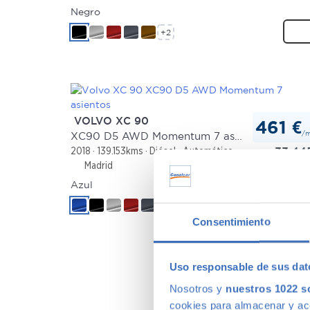
Negro
+2
VOLVO XC 90
461 €
/
XC90 D5 AWD Momentum 7 asientos
33.44
2018
139.153kms
Diésel
Automático
Madrid
Azul
+2
Consentimiento
Uso responsable de sus dat
Nosotros y
nuestros 1022 s
cookies para almacenar y acce