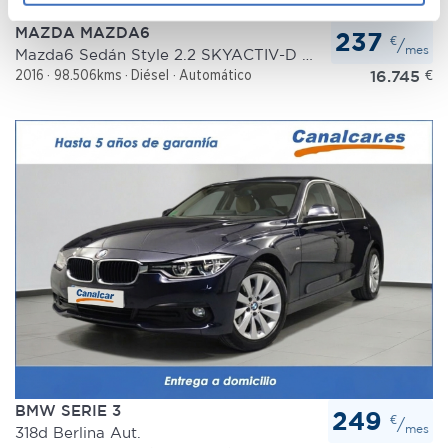
para buscar características específicas (huellas
MAZDA MAZDA6
237
digitales)
€
/
mes
Mazda6 Sedán Style 2.2 SKYACTIV-D 150 CV Aut.
Obtenga más información sobre cómo se procesan sus
16.745
€
2016
98.506kms
Diésel
Automático
datos personales y establezca sus preferencias en la
sección de datos
. Puede cambiar o retirar su
consentimiento en cualquier momento en la Declaración
de cookies.
Las cookies de este sitio web se usan para personalizar
el contenido y los anuncios, ofrecer funciones de redes
sociales y analizar el tráfico. Además, compartimos
información sobre el uso que haga del sitio web con
nuestros partners de redes sociales, publicidad y análisis
web, quienes pueden combinarla con otra información
que les haya proporcionado o que hayan recopilado a
partir del uso que haya hecho de sus servicios.
BMW SERIE 3
249
€
/
mes
318d Berlina Aut.