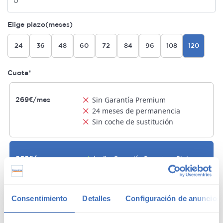
Elige plazo(meses)
24
36
48
60
72
84
96
108
120
Cuota*
Sin Garantía Premium
269€/mes
24 meses de permanencia
Sin coche de sustitución
1 año Garantía Premium Plata
262€/mes
Sin permanencia
MÁS BARATA
Sin coche de sustitución
Consentimiento
Detalles
Configuración de anuncios
2 años Garantía Premium Oro
273€/mes