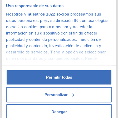
Sin permanencia
MEJOR OPCION
Uso responsable de sus datos
Con coche de sustitución
Nosotros y
nuestros 1022 socios
procesamos sus
datos personales, p.ej., su dirección IP, con tecnologías
*Entrada inicial 0€. Duración 120 meses. Cuota mensual 262€. TIN
como las cookies para almacenar y acceder la
8.99%. Capital inicial a financiar 17.940€, incluyendo 1 año Garantía
información en su dispositivo con el fin de ofrecer
Premium Plata. Las cuotas incluyen comisión de apertura, seguro de
publicidad y contenido personalizados, medición de
crédito y/o siniestro. Amortización desde el primer día con
publicidad y contenido, investigación de audiencia y
penalización del 1% sobre la cantidad a amortizar (3% para
desarrollo de servicios. Tiene la opción de seleccionar
empresas). 0,5% para cancelaciones del último año de vida del
quién usa sus datos y con qué propósitos. Puede
préstamo.
cambiar o retirar su consentimiento en cualquier
¿Qué es la Garantía Premium ?
Saber más
momento desde la Declaración de cookies o clicando en
el Menú de consentimiento.
Permitir todas
Solicitar esta financiación
Si lo permite, también quisiéramos:
Coches de segunda mano similares a Volvo
Personalizar
V60
Recopilar información sobre su ubicación
geográfica que puede tener una precisión de varios
metros
Denegar
Identificar su dispositivo analizándolo activamente