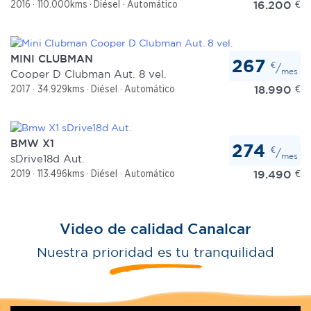
16.200
€
2016
110.000kms
Diésel
Automático
MINI CLUBMAN
267
€
/
mes
Cooper D Clubman Aut. 8 vel.
18.990
€
2017
34.929kms
Diésel
Automático
BMW X1
274
€
/
mes
sDrive18d Aut.
19.490
€
2019
113.496kms
Diésel
Automático
Video de calidad Canalcar
Nuestra prioridad es tu tranquilidad