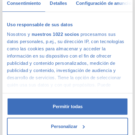
Consentimiento
Detalles
Configuración de anuncios
Si decides que el coche no es el adecuado para ti,
simplemente devuelvelo y te lo cambiamos por otro.
Tienes hasta 14 días o 1.000km para probarlo.
Uso responsable de sus datos
Nosotros y
nuestros 1022 socios
procesamos sus
Verificación de kilometraje y estructura
datos personales, p.ej., su dirección IP, con tecnologías
como las cookies para almacenar y acceder la
Realizamos pruebas dinámicas y estáticas sobre cada
información en su dispositivo con el fin de ofrecer
uno de los vehículos antes de comprarlos.
Verificamos, tanto el kilometraje, como la estructura
publicidad y contenido personalizados, medición de
del vehículo.
publicidad y contenido, investigación de audiencia y
desarrollo de servicios. Tiene la opción de seleccionar
quién usa sus datos y con qué propósitos. Puede
Revisión de calidad exhaustiva
cambiar o retirar su consentimiento en cualquier
Cada uno de nuestros coches pasa por una rigurosa
momento desde la Declaración de cookies o clicando en
inspección incluyendo entre otros motor, transmisión,
el Menú de consentimiento.
Permitir todas
frenos, suspensión, dirección, sistemas de luz y
carrocería.
Si lo permite, también quisiéramos:
Personalizar
Recopilar información sobre su ubicación