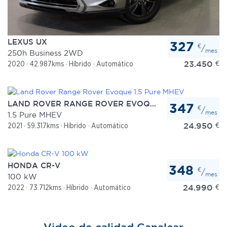
LEXUS UX
327
€
/
mes
250h Business 2WD
23.450
€
2020
42.987kms
Híbrido
Automático
LAND ROVER RANGE ROVER EVOQUE
347
€
/
mes
1.5 Pure MHEV
24.950
€
2021
59.317kms
Híbrido
Automático
HONDA CR-V
348
€
/
mes
100 kW
24.990
€
2022
73.712kms
Híbrido
Automático