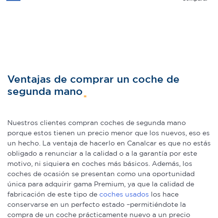
consentimiento en cualquier momento en la Declaración
de cookies.
Las cookies de este sitio web se usan para personalizar
el contenido y los anuncios, ofrecer funciones de redes
sociales y analizar el tráfico. Además, compartimos
Ventajas de comprar un coche de
información sobre el uso que haga del sitio web con
segunda mano
nuestros partners de redes sociales, publicidad y análisis
web, quienes pueden combinarla con otra información
que les haya proporcionado o que hayan recopilado a
Nuestros clientes compran coches de segunda mano
partir del uso que haya hecho de sus servicios.
porque estos tienen un precio menor que los nuevos, eso es
un hecho. La ventaja de hacerlo en Canalcar es que no estás
obligado a renunciar a la calidad o a la garantía por este
motivo, ni siquiera en coches más básicos. Además, los
coches de ocasión se presentan como una oportunidad
única para adquirir gama Premium, ya que la calidad de
fabricación de este tipo de
coches usados
los hace
conservarse en un perfecto estado –permitiéndote la
compra de un coche prácticamente nuevo a un precio