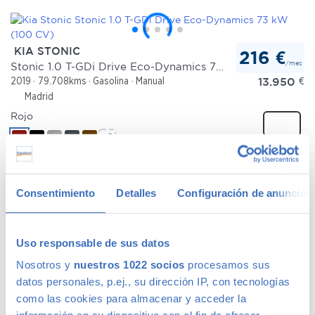
KIA STONIC
216 €
/mes
Stonic 1.0 T-GDi Drive Eco-Dynamics 73 kW (100 CV)
13.950
€
2019
79.708kms
Gasolina
Manual
Madrid
Rojo
+2
Comparar
Consentimiento
Detalles
Configuración de anuncios
KIA SPORTAGE
293 €
/mes
1.6 MHEV Drive 85 kW (115 CV) 4x2
Uso responsable de sus datos
20.915
€
2020
49.283kms
Híbrido
Manual
Madrid
Nosotros y
nuestros 1022 socios
procesamos sus
Rojo
datos personales, p.ej., su dirección IP, con tecnologías
como las cookies para almacenar y acceder la
+2
Comparar