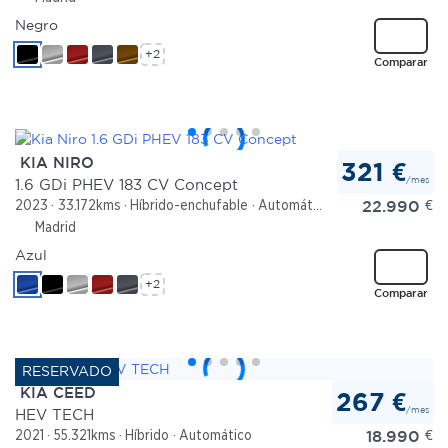
Negro
+2
Comparar
KIA NIRO
321 €
/mes
1.6 GDi PHEV 183 CV Concept
22.990
€
2023
33.172kms
Híbrido-enchufable
Automático
Madrid
Azul
+2
Comparar
KIA CEED
267 €
/mes
HEV TECH
18.990
€
2021
55.321kms
Híbrido
Automático