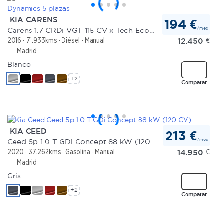
KIA CARENS
194 €
/mes
Carens 1.7 CRDi VGT 115 CV x-Tech Eco-Dynamics 5 plazas
12.450
€
2016
71.933kms
Diésel
Manual
Madrid
Blanco
+2
Comparar
KIA CEED
213 €
/mes
Ceed 5p 1.0 T-GDi Concept 88 kW (120 CV)
14.950
€
2020
37.262kms
Gasolina
Manual
Madrid
Gris
+2
Comparar