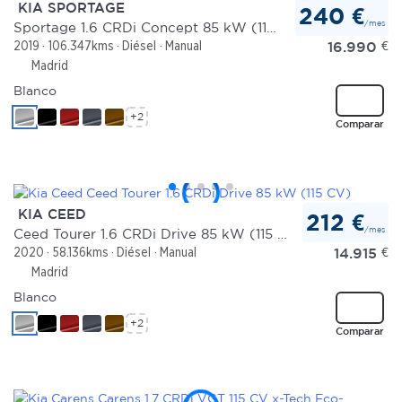
KIA SPORTAGE
240 €
/mes
Sportage 1.6 CRDi Concept 85 kW (115 CV) 4x2
16.990
€
2019
106.347kms
Diésel
Manual
Madrid
Blanco
+2
Comparar
KIA CEED
212 €
/mes
Ceed Tourer 1.6 CRDi Drive 85 kW (115 CV)
14.915
€
2020
58.136kms
Diésel
Manual
Madrid
Blanco
+2
Comparar