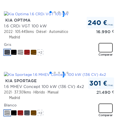
KIA OPTIMA
240 €
/mes
1.6 CRDi VGT 100 kW
16.990
€
2022
105.445kms
Diésel
Automático
Madrid
Gris
+2
Comparar
KIA SPORTAGE
301 €
/mes
1.6 MHEV Concept 100 kW (136 CV) 4x2
21.490
€
2021
37.301kms
Híbrido
Manual
Madrid
Blanco
+2
Comparar