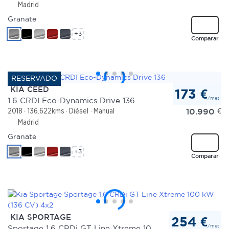
Madrid
Granate
+3
Comparar
KIA CEED
173 €
/mes
1.6 CRDI Eco-Dynamics Drive 136
10.990
€
2018
136.622kms
Diésel
Manual
Madrid
Granate
+3
Comparar
KIA SPORTAGE
254 €
/mes
Sportage 1.6 CRDi GT Line Xtreme 100 kW (136 CV) 4x2