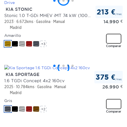
KIA STONIC
213 €
/mes
Stonic 1.0 T-GDi MHEV iMT 74 kW (100 CV) Drive
14.990
€
2023
6.672kms
Gasolina
Manual
Madrid
Amarillo
+3
Comparar
KIA SPORTAGE
375 €
/mes
1.6 TGDi Concept 4x2 160cv
26.990
€
2025
10.784kms
Gasolina
Manual
Madrid
Gris
+2
Comparar