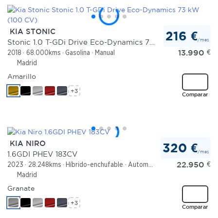
KIA STONIC
216 €
/mes
Stonic 1.0 T-GDi Drive Eco-Dynamics 73 kW (100 CV)
13.990
€
2018
68.000kms
Gasolina
Manual
Madrid
Amarillo
+3
Comparar
KIA NIRO
320 €
/mes
1.6GDI PHEV 183CV
22.950
€
2023
28.248kms
Híbrido-enchufable
Automático
Madrid
Granate
+3
Comparar