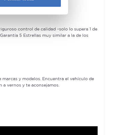
eferencias en la
sección de
e cookies.
 funciones de redes sociales
guroso control de calidad –solo lo supera 1 de
con nuestros partners de
rantía 5 Estrellas muy similar a la de los
ue les haya proporcionado o
e marcas y modelos. Encuentra el vehículo de
en a vernos y te aconsejamos.