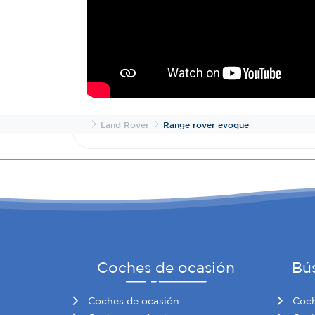
Inicio
Land Rover
Range rover evoque
Coches de ocasión
Bú
Coches de ocasión
Coch