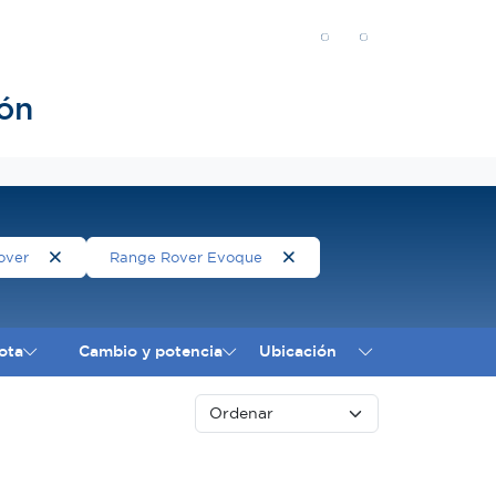
ón
over
Range Rover Evoque
ota
Cambio y potencia
Ubicación