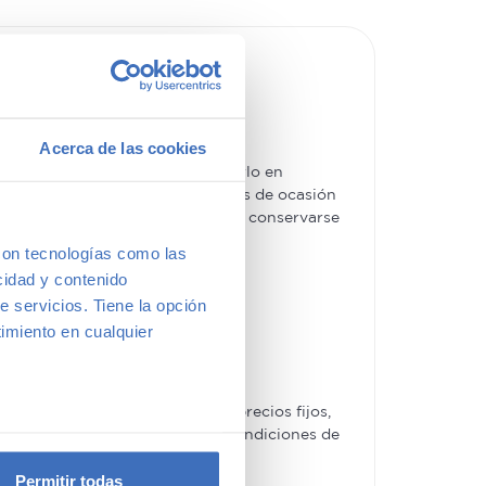
Acerca de las cookies
s un hecho. La ventaja de hacerlo en
es más básicos. Además, los coches de ocasión
e tipo de
coches usados
los hace conservarse
con tecnologías como las
cidad y contenido
e servicios. Tiene la opción
imiento en cualquier
ches de segunda mano tienen precios fijos,
ofertas, las acompañaremos de condiciones de
e varios metros
icas (huellas digitales)
Permitir todas