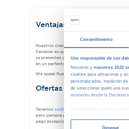
Ventajas de comprar un
Consentimiento
Nuestros clientes compran coches de segunda 
Canalcar es que no estás obligado a renunciar 
se presentan como una oportunidad única para 
Uso responsable de sus dat
en un perfecto estado –permitiéndote la com
Nosotros y
nuestros 1022 s
We speak fluently english!. Buy
second hand ca
cookies para almacenar y acce
personalizados, medición de p
Ofertas en coches de se
de seleccionar quién usa sus
momento desde la Declaració
Si lo permite, también quisi
Tenemos
coches con descuentos
de hasta 6.00
pero siempre podrás encontrar descuentos de 
Recopilar información
pago excepcionales, adaptándonos a tus nece
Identificar su disposi
Denegar