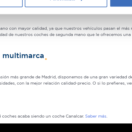
re cómo se procesan sus datos personales y establezca sus pr
rantía
rar su consentimiento en cualquier momento en la Declaración d
b se usan para personalizar el contenido y los anuncios, ofrecer
o con mayor calidad, ya que nuestros vehículos pasan el más ri
s, compartimos información sobre el uso que haga del sitio web 
idad de nuestros coches de segunda mano que le ofrecemos una Ga
 análisis web, quienes pueden combinarla con otra información q
r del uso que haya hecho de sus servicios.
n multimarca
casión más grande de Madrid, disponemos de una gran variedad d
ades, con la mejor relación calidad-precio. O si lo prefieres, v
 4 coches acaba siendo un coche Canalcar.
Saber más
.