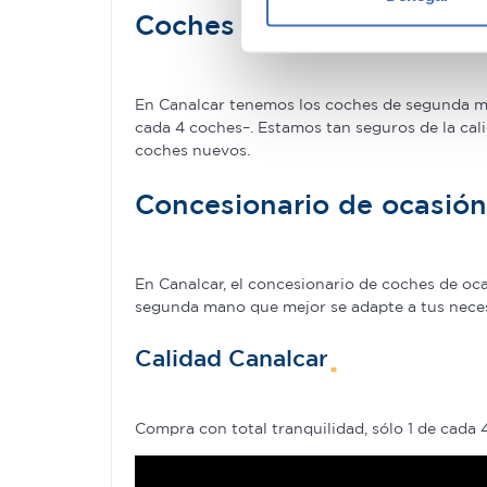
Obtenga más información sob
Coches de ocasión con ga
datos
. Puede cambiar o reti
Las cookies de este sitio we
En Canalcar tenemos los coches de segunda man
y analizar el tráfico. Ademá
cada 4 coches–. Estamos tan seguros de la cal
redes sociales, publicidad y
coches nuevos.
que hayan recopilado a parti
Concesionario de ocasió
En Canalcar, el concesionario de coches de o
segunda mano que mejor se adapte a tus necesid
Calidad Canalcar
Compra con total tranquilidad, sólo 1 de cada