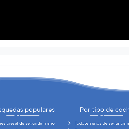
squedas populares
Por tipo de coc
es diésel de segunda mano
Todoterrenos de segunda 