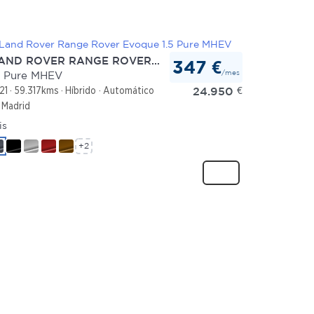
ND ROVER RANGE ROVER EVOQUE
347 €
/mes
5 Pure MHEV
24.950
€
21
59.317kms
Híbrido
Automático
Madrid
is
+2