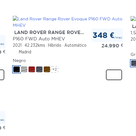
LA
LAND ROVER RANGE ROVER EVOQUE
1.
348 €
/mes
P160 FWD Auto MHEV
20
mes
24.990
€
2021
42.232kms
Híbrido
Automático
0
€
Madrid
Gr
Negro
+2
mes
0
€