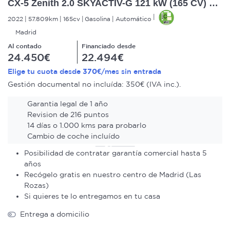
CX-5 Zenith 2.0 SKYACTIV-G 121 kW (165 CV) 2WD 6AT
2022
57.809km
165cv
Gasolina
Automático
Madrid
Al contado
Financiado desde
24.450€
22.494€
370€
Elige tu cuota desde
/mes sin entrada
Gestión documental no incluída: 350€ (IVA inc.).
Garantia legal de 1 año
Revision de 216 puntos
14 días o 1.000 kms para probarlo
Cambio de coche incluído
Posibilidad de contratar garantía comercial hasta 5
años
Recógelo gratis en nuestro centro de Madrid (Las
Rozas)
Si quieres te lo entregamos en tu casa
Entrega a domicilio