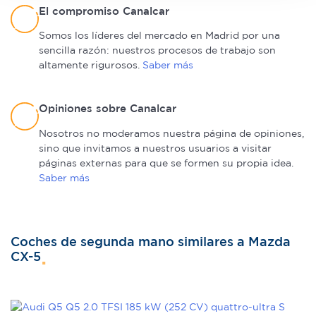
sección de datos
. Puede cambiar o retirar su
El compromiso Canalcar
consentimiento en cualquier momento en la Declaración
Somos los líderes del mercado en Madrid por una
de cookies.
sencilla razón: nuestros procesos de trabajo son
altamente rigurosos.
Saber más
Las cookies de este sitio web se usan para personalizar
el contenido y los anuncios, ofrecer funciones de redes
sociales y analizar el tráfico. Además, compartimos
Opiniones sobre Canalcar
información sobre el uso que haga del sitio web con
Nosotros no moderamos nuestra página de opiniones,
nuestros partners de redes sociales, publicidad y análisis
sino que invitamos a nuestros usuarios a visitar
web, quienes pueden combinarla con otra información
páginas externas para que se formen su propia idea.
que les haya proporcionado o que hayan recopilado a
Saber más
partir del uso que haya hecho de sus servicios.
Coches de segunda mano similares a Mazda
CX-5