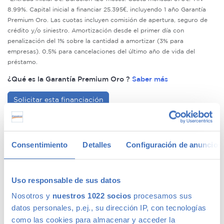
8.99%. Capital inicial a financiar 25.395€, incluyendo 1 año Garantía
Premium Oro. Las cuotas incluyen comisión de apertura, seguro de
crédito y/o siniestro. Amortización desde el primer día con
penalización del 1% sobre la cantidad a amortizar (3% para
empresas). 0,5% para cancelaciones del último año de vida del
préstamo.
¿Qué es la Garantía Premium Oro ?
Saber más
Solicitar esta financiación
Compromiso de calidad Canalcar
Consentimiento
Detalles
Configuración de anuncios
14 días o 1.000km de prueba para tu tranquilidad
Si decides que el coche no es el adecuado para ti,
Uso responsable de sus datos
simplemente devuelvelo y te lo cambiamos por otro.
Nosotros y
nuestros 1022 socios
procesamos sus
Tienes hasta 14 días o 1.000km para probarlo.
datos personales, p.ej., su dirección IP, con tecnologías
como las cookies para almacenar y acceder la