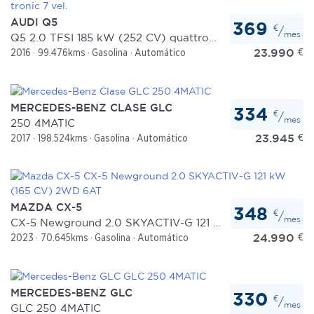
AUDI Q5
369
€
/
mes
Q5 2.0 TFSI 185 kW (252 CV) quattro-ultra S tronic 7 vel.
23.990
€
2016
99.476kms
Gasolina
Automático
MERCEDES-BENZ CLASE GLC
334
€
/
mes
250 4MATIC
23.945
€
2017
198.524kms
Gasolina
Automático
MAZDA CX-5
348
€
/
mes
CX-5 Newground 2.0 SKYACTIV-G 121 kW (165 CV) 2WD 6AT
24.990
€
2023
70.645kms
Gasolina
Automático
MERCEDES-BENZ GLC
330
€
/
mes
GLC 250 4MATIC