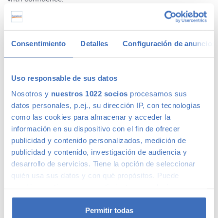
Ofertas en coches de segunda mano
Consentimiento
Detalles
Configuración de anuncios
Tenemos
coches con descuentos
de hasta 6.000€ en gama
Premium y 1.000€ en gama media. Todos nuestros coches
de segunda mano tienen precios fijos, pero siempre podrás
Uso responsable de sus datos
encontrar descuentos de los que beneficiarte. Ven a vernos
Nosotros y
nuestros 1022 socios
procesamos sus
y pregúntanos por nuestras ofertas, las acompañaremos de
condiciones de pago excepcionales, adaptándonos a tus
datos personales, p.ej., su dirección IP, con tecnologías
necesidades. Además, aceptamos tu coche a cambio.
como las cookies para almacenar y acceder la
información en su dispositivo con el fin de ofrecer
Coches de ocasión con garantía
publicidad y contenido personalizados, medición de
publicidad y contenido, investigación de audiencia y
desarrollo de servicios. Tiene la opción de seleccionar
En Canalcar tenemos los coches de segunda mano con
quién usa sus datos y con qué propósitos. Puede
mayor calidad, ya que nuestros vehículos pasan el más
cambiar o retirar su consentimiento en cualquier
riguroso control de calidad –solo lo supera 1 de cada 4
momento desde la Declaración de cookies o clicando en
coches–. Estamos tan seguros de la calidad de nuestros
el Menú de consentimiento.
coches de segunda mano que le ofrecemos una Garantía 5
Permitir todas