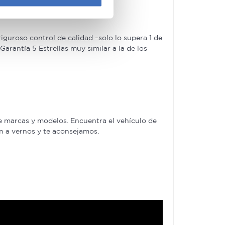
e cookies.
 funciones de redes sociales
guroso control de calidad –solo lo supera 1 de
con nuestros partners de
rantía 5 Estrellas muy similar a la de los
ue les haya proporcionado o
e marcas y modelos. Encuentra el vehículo de
en a vernos y te aconsejamos.