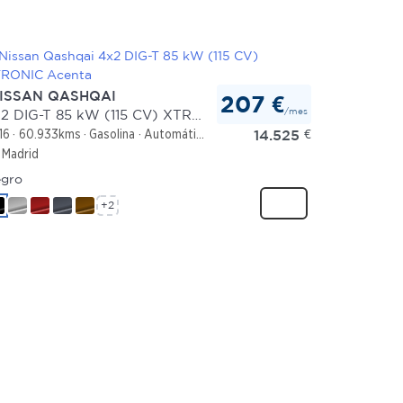
ISSAN QASHQAI
207 €
/mes
4x2 DIG-T 85 kW (115 CV) XTRONIC Acenta
14.525
€
16
60.933kms
Gasolina
Automático
Madrid
gro
+2