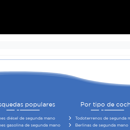
squedas populares
Por tipo de coc
es diésel de segunda mano
Todoterrenos de segunda 
es gasolina de segunda mano
Berlinas de segunda mano