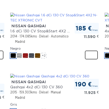
NISSAN QASHQAI
N
185 €
mes
/mes
1.6 dCi 130 CV Stop&Start 4X2 N-TEC XTRONIC CVT
0
€
11.590
€
2014
174.085kms
Diésel
Automático
20
Madrid
Negro
Ne
+2
NISSAN QASHQAI
190 €
/mes
Qashqai 4x2 dCi 130 CV 360
mes
11.925
€
2015
159.303kms
Diésel
Manual
5
€
Madrid
Gris