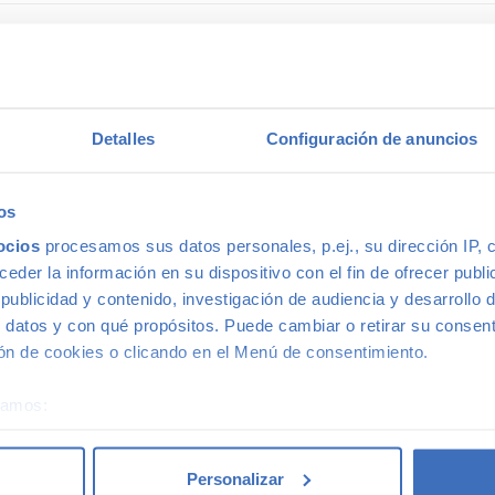
 coche de segunda mano
Detalles
Configuración de anuncios
mano porque estos tienen un precio menor que los nuevos, eso e
a la calidad o a la garantía por este motivo, ni siquiera en coch
adquirir gama Premium, ya que la calidad de fabricación de est
os
pra de un coche prácticamente nuevo a un precio mucho menor–.
ocios
procesamos sus datos personales, p.ej., su dirección IP, 
rs in Madrid
with confidence.
der la información en su dispositivo con el fin de ofrecer publi
ublicidad y contenido, investigación de audiencia y desarrollo d
gunda mano
 datos y con qué propósitos. Puede cambiar o retirar su consent
n de cookies o clicando en el Menú de consentimiento.
0€ en gama Premium y 1.000€ en gama media. Todos nuestros co
éramos:
los que beneficiarte. Ven a vernos y pregúntanos por nuestras 
 sobre su ubicación geográfica que puede tener una precisión d
sidades. Además, aceptamos tu coche a cambio.
tivo analizándolo activamente para buscar características específ
Personalizar
re cómo se procesan sus datos personales y establezca sus pr