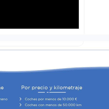
he
Por precio y kilometraje
mano
Coches por menos de 10.000 €
Coches con menos de 50.000 km