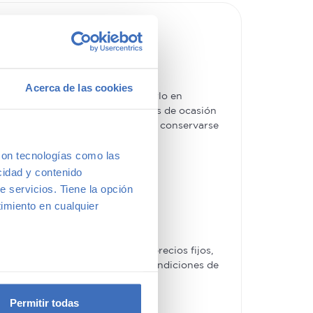
Acerca de las cookies
s un hecho. La ventaja de hacerlo en
es más básicos. Además, los coches de ocasión
e tipo de
coches usados
los hace conservarse
con tecnologías como las
cidad y contenido
e servicios. Tiene la opción
imiento en cualquier
ches de segunda mano tienen precios fijos,
ofertas, las acompañaremos de condiciones de
e varios metros
icas (huellas digitales)
Permitir todas
eferencias en la
sección de