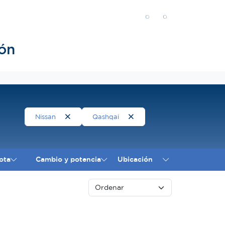
ón
Nissan
Qashqai
ota
Cambio y potencia
Ubicación