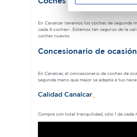
Coches de ocasión con ga
datos
. Puede cambiar o reti
Las cookies de este sitio we
En Canalcar tenemos los coches de segunda man
y analizar el tráfico. Ademá
cada 4 coches–. Estamos tan seguros de la cal
coches nuevos.
redes sociales, publicidad y
que hayan recopilado a parti
Concesionario de ocasió
En Canalcar, el concesionario de coches de o
segunda mano que mejor se adapte a tus necesid
Calidad Canalcar
Compra con total tranquilidad, sólo 1 de cada