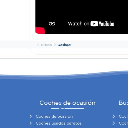
Inicio
Nissan
Qashqai
Coches de ocasión
Bú
Coches de ocasión
Coch
Coches usados baratos
Coch