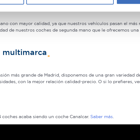
rantía
rar su consentimiento en cualquier momento en la Declaración d
b se usan para personalizar el contenido y los anuncios, ofrecer
o con mayor calidad, ya que nuestros vehículos pasan el más ri
s, compartimos información sobre el uso que haga del sitio web 
idad de nuestros coches de segunda mano que le ofrecemos una Ga
 análisis web, quienes pueden combinarla con otra información q
r del uso que haya hecho de sus servicios.
n multimarca
casión más grande de Madrid, disponemos de una gran variedad d
ades, con la mejor relación calidad-precio. O si lo prefieres, v
 4 coches acaba siendo un coche Canalcar.
Saber más
.