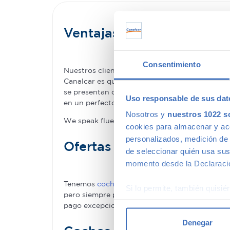
Ventajas de comprar un
Consentimiento
Nuestros clientes compran coches de segunda 
Canalcar es que no estás obligado a renunciar 
se presentan como una oportunidad única para 
Uso responsable de sus dat
en un perfecto estado –permitiéndote la com
Nosotros y
nuestros 1022 s
We speak fluently english!. Buy
second hand ca
cookies para almacenar y acce
personalizados, medición de p
Ofertas en coches de se
de seleccionar quién usa sus
momento desde la Declaració
Tenemos
coches con descuentos
de hasta 6.00
Si lo permite, también quisi
pero siempre podrás encontrar descuentos de 
Recopilar información
pago excepcionales, adaptándonos a tus nece
Identificar su disposi
Denegar
Obtenga más información sob