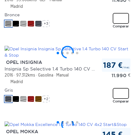
Madrid
Bronce
+3
Comparar
OPEL INSIGNIA
187 €
/mes
Insignia 5p Selective 1.4 Turbo 140 CV Start & Stop
11.990
€
2016
97.312kms
Gasolina
Manual
Madrid
Gris
+2
Comparar
OPEL MOKKA
145 €