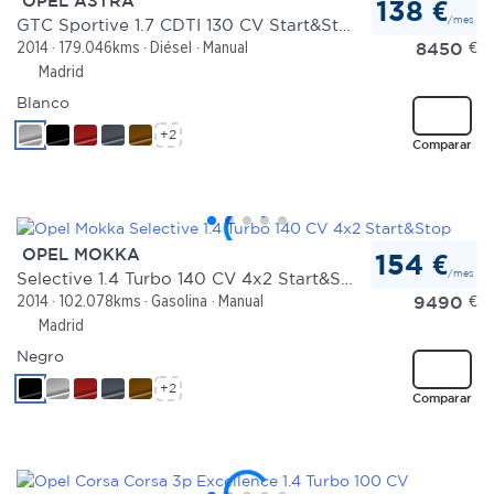
OPEL ASTRA
138 €
/mes
GTC Sportive 1.7 CDTI 130 CV Start&Stop
8450
€
2014
179.046kms
Diésel
Manual
Madrid
Blanco
+2
Comparar
OPEL MOKKA
154 €
/mes
Selective 1.4 Turbo 140 CV 4x2 Start&Stop
9490
€
2014
102.078kms
Gasolina
Manual
Madrid
Negro
+2
Comparar