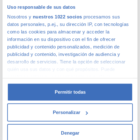
Uso responsable de sus datos
Nosotros y
nuestros 1022 socios
procesamos sus
datos personales, p.ej., su dirección IP, con tecnologías
OPEL MOKKA X
157 €
como las cookies para almacenar y acceder la
/mes
Mokka Selective 1.4 Turbo 140 CV 4x2 Start&Stop
información en su dispositivo con el fin de ofrecer
9945
€
2016
129.594kms
Gasolina
Manual
publicidad y contenido personalizados, medición de
Madrid
publicidad y contenido, investigación de audiencia y
Azul
desarrollo de servicios. Tiene la opción de seleccionar
+2
Comparar
quién usa sus datos y con qué propósitos. Puede
cambiar o retirar su consentimiento en cualquier
momento desde la Declaración de cookies o clicando en
el Menú de consentimiento.
Permitir todas
OPEL MOKKA X
137 €
Si lo permite, también quisiéramos:
/mes
Mokka Excellence 1.4 Turbo 140 CV 4x2 Start&Stop
Personalizar
Recopilar información sobre su ubicación
8345
€
2017
148.017kms
Gasolina
Manual
geográfica que puede tener una precisión de varios
Madrid
metros
Denegar
Blanco
Identificar su dispositivo analizándolo activamente