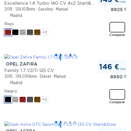
/mes
Excellence 1.4 Turbo 140 CV 4x2 Start&Stop
8925
€
2015
126.103kms
Gasolina
Manual
Madrid
Rojo
+2
Comparar
OPEL ZAFIRA
146 €
/mes
Family 1.7 CDTi 125 CV
8950
€
2015
139.030kms
Diésel
Manual
Madrid
Negro
+2
Comparar