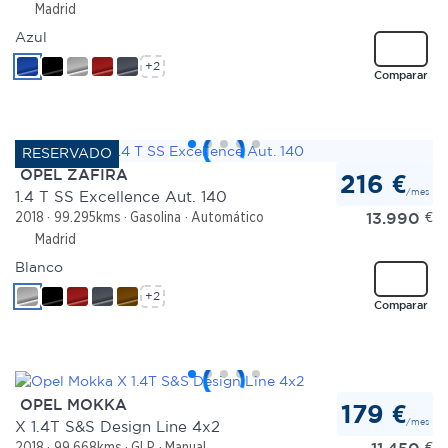
Madrid
Azul
+2
Comparar
OPEL ZAFIRA
216 €
/mes
1.4 T SS Excellence Aut. 140
13.990
€
2018
99.295kms
Gasolina
Automático
Madrid
Blanco
+2
Comparar
OPEL MOKKA
179 €
/mes
X 1.4T S&S Design Line 4x2
11.450
€
2018
99.668kms
GLP
Manual