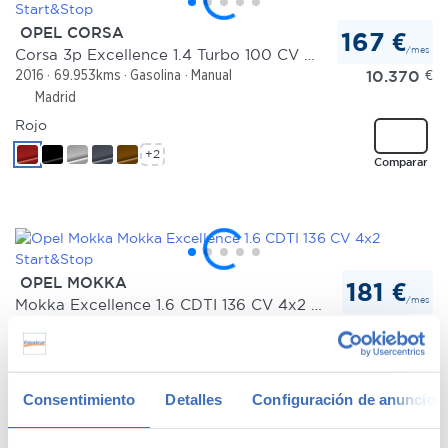
OPEL CORSA
167 €
/mes
Corsa 3p Excellence 1.4 Turbo 100 CV Start&Stop
10.370
€
2016
69.953kms
Gasolina
Manual
Madrid
Rojo
+2
Comparar
OPEL MOKKA
181 €
/mes
Mokka Excellence 1.6 CDTI 136 CV 4x2 Start&Stop
11.590
€
2017
124.581kms
Diésel
Manual
Madrid
Naranja
Consentimiento
Detalles
Configuración de anuncios
+3
Comparar