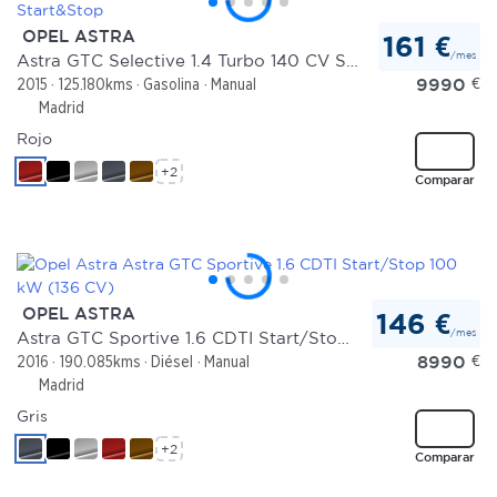
OPEL ASTRA
161 €
/mes
Astra GTC Selective 1.4 Turbo 140 CV Start&Stop
9990
€
2015
125.180kms
Gasolina
Manual
Madrid
Rojo
+2
Comparar
OPEL ASTRA
146 €
/mes
Astra GTC Sportive 1.6 CDTI Start/Stop 100 kW (136 CV)
8990
€
2016
190.085kms
Diésel
Manual
Madrid
Gris
+2
Comparar