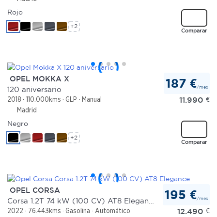
Rojo
+2
Comparar
OPEL MOKKA X
187 €
/mes
120 aniversario
11.990
€
2018
110.000kms
GLP
Manual
Madrid
Negro
+2
Comparar
OPEL CORSA
195 €
/mes
Corsa 1.2T 74 kW (100 CV) AT8 Elegance
12.490
€
2022
76.443kms
Gasolina
Automático