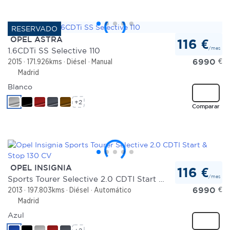
OPEL ASTRA
116 €
/mes
1.6CDTi SS Selective 110
6990
€
2015
171.926kms
Diésel
Manual
Madrid
Blanco
+2
Comparar
OPEL INSIGNIA
116 €
/mes
Sports Tourer Selective 2.0 CDTI Start & Stop 130 CV
6990
€
2013
197.803kms
Diésel
Automático
Madrid
Azul