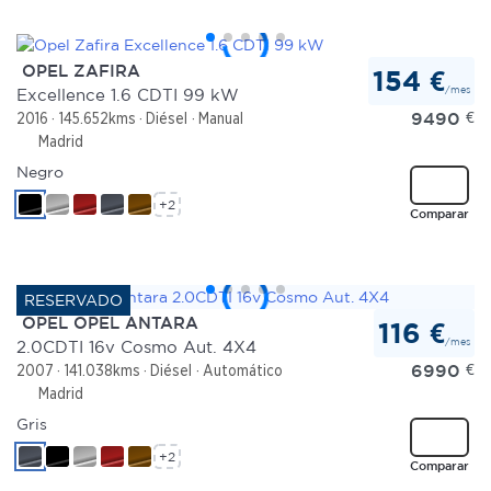
OPEL ZAFIRA
154 €
/mes
Excellence 1.6 CDTI 99 kW
9490
€
2016
145.652kms
Diésel
Manual
Madrid
Negro
+2
Comparar
OPEL OPEL ANTARA
116 €
/mes
2.0CDTI 16v Cosmo Aut. 4X4
6990
€
2007
141.038kms
Diésel
Automático
Madrid
Gris
+2
Comparar