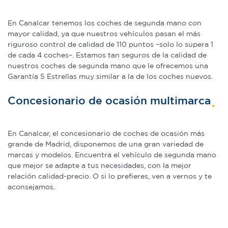
web, quienes pueden combinarla con otra información
que les haya proporcionado o que hayan recopilado a
En Canalcar tenemos los coches de segunda mano con
mayor calidad, ya que nuestros vehículos pasan el más
partir del uso que haya hecho de sus servicios.
riguroso control de calidad de 110 puntos –solo lo supera 1
de cada 4 coches–. Estamos tan seguros de la calidad de
nuestros coches de segunda mano que le ofrecemos una
Garantía 5 Estrellas muy similar a la de los coches nuevos.
Concesionario de ocasión multimarca
En Canalcar, el concesionario de coches de ocasión más
grande de Madrid, disponemos de una gran variedad de
marcas y modelos. Encuentra el vehículo de segunda mano
que mejor se adapte a tus necesidades, con la mejor
relación calidad-precio. O si lo prefieres, ven a vernos y te
aconsejamos.