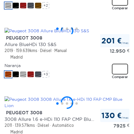
+2
Comparar
PEUGEOT 3008
201 €
/mes
Allure BlueHDi 130 S&S
12.950
€
2019
159.639kms
Diésel
Manual
Madrid
Naranja
+3
Comparar
PEUGEOT 3008
130 €
/mes
3008 Allure 1.6 e-HDi 110 FAP CMP Blue Lion
7925
€
2011
139.571kms
Diésel
Automático
Madrid