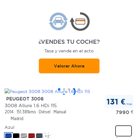
¿VENDES TU COCHE?
Tasa y vende en el acto
Valorar Ahora
PEUGEOT 3008
131 €
/mes
3008 Allure 1.6 HDi 115
7990
€
2014
151.381kms
Diésel
Manual
Madrid
Azul
+2