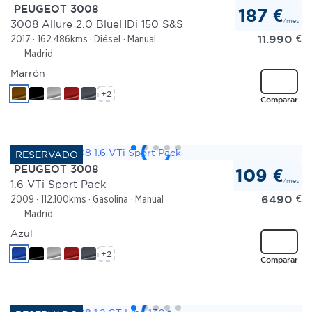
PEUGEOT 3008
187 €
/mes
3008 Allure 2.0 BlueHDi 150 S&S
11.990
€
2017
162.486kms
Diésel
Manual
Madrid
Marrón
+2
Comparar
PEUGEOT 3008
109 €
/mes
1.6 VTi Sport Pack
6490
€
2009
112.100kms
Gasolina
Manual
Madrid
Azul
+2
Comparar