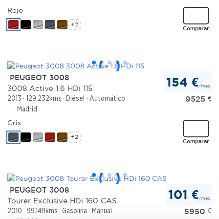
Rojo
+2
Comparar
PEUGEOT 3008
154 €
/mes
3008 Active 1.6 HDi 115
9525
€
2013
129.232kms
Diésel
Automático
Madrid
Gris
+2
Comparar
PEUGEOT 3008
101 €
/mes
Tourer Exclusive HDi 160 CAS
5950
€
2010
99.149kms
Gasolina
Manual