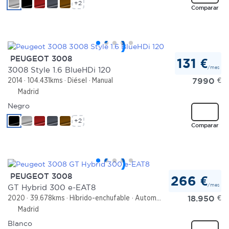
+2
Comparar
PEUGEOT 3008
131 €
/mes
3008 Style 1.6 BlueHDi 120
7990
€
2014
104.431kms
Diésel
Manual
Madrid
Negro
+2
Comparar
PEUGEOT 3008
266 €
/mes
GT Hybrid 300 e-EAT8
18.950
€
2020
39.678kms
Híbrido-enchufable
Automático
Madrid
Blanco