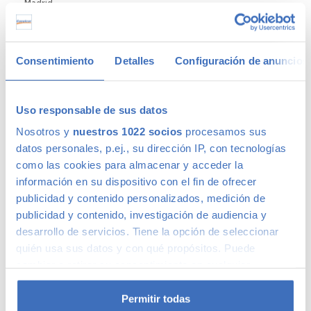
Madrid
Gris
+2
Comparar
Consentimiento
Detalles
Configuración de anuncios
Uso responsable de sus datos
Nosotros y
nuestros 1022 socios
procesamos sus
datos personales, p.ej., su dirección IP, con tecnologías
Ventajas de comprar un coche de
como las cookies para almacenar y acceder la
segunda mano
información en su dispositivo con el fin de ofrecer
publicidad y contenido personalizados, medición de
publicidad y contenido, investigación de audiencia y
Nuestros clientes compran coches de segunda mano
desarrollo de servicios. Tiene la opción de seleccionar
porque estos tienen un precio menor que los nuevos, eso es
quién usa sus datos y con qué propósitos. Puede
un hecho. La ventaja de hacerlo en Canalcar es que no estás
cambiar o retirar su consentimiento en cualquier
obligado a renunciar a la calidad o a la garantía por este
momento desde la Declaración de cookies o clicando en
motivo, ni siquiera en coches más básicos. Además, los
el Menú de consentimiento.
Permitir todas
coches de ocasión se presentan como una oportunidad