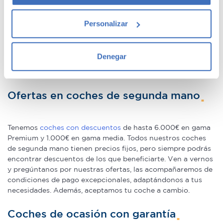
única para adquirir gama Premium, ya que la calidad de
fabricación de este tipo de
coches usados
los hace
Si lo permite, también quisiéramos:
conservarse en un perfecto estado –permitiéndote la
Personalizar
Recopilar información sobre su ubicación
compra de un coche prácticamente nuevo a un precio
geográfica que puede tener una precisión de varios
mucho menor–.
metros
Denegar
We speak fluently english!. Buy
second hand cars in Madrid
Identificar su dispositivo analizándolo activamente
with confidence.
para buscar características específicas (huellas
digitales)
Ofertas en coches de segunda mano
Obtenga más información sobre cómo se procesan sus
datos personales y establezca sus preferencias en la
sección de datos
. Puede cambiar o retirar su
Tenemos
coches con descuentos
de hasta 6.000€ en gama
consentimiento en cualquier momento en la Declaración
Premium y 1.000€ en gama media. Todos nuestros coches
de segunda mano tienen precios fijos, pero siempre podrás
de cookies.
encontrar descuentos de los que beneficiarte. Ven a vernos
y pregúntanos por nuestras ofertas, las acompañaremos de
Las cookies de este sitio web se usan para personalizar
condiciones de pago excepcionales, adaptándonos a tus
el contenido y los anuncios, ofrecer funciones de redes
necesidades. Además, aceptamos tu coche a cambio.
sociales y analizar el tráfico. Además, compartimos
información sobre el uso que haga del sitio web con
Coches de ocasión con garantía
nuestros partners de redes sociales, publicidad y análisis