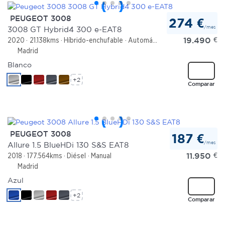
PEUGEOT 3008
274 €
/mes
3008 GT Hybrid4 300 e-EAT8
19.490
€
2020
21.138kms
Híbrido-enchufable
Automático
Madrid
Blanco
+2
Comparar
PEUGEOT 3008
187 €
/mes
Allure 1.5 BlueHDi 130 S&S EAT8
11.950
€
2018
177.564kms
Diésel
Manual
Madrid
Azul
+2
Comparar