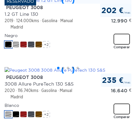
PEUGEOT 3008
202 €
/mes
1.2 GT Line 130
12.990
€
2019
124.000kms
Gasolina
Manual
Madrid
Negro
+2
Comparar
PEUGEOT 3008
235 €
/mes
3008 Allure PureTech 130 S&S
16.640
€
2020
116.740kms
Gasolina
Manual
Madrid
Blanco
+2
Comparar