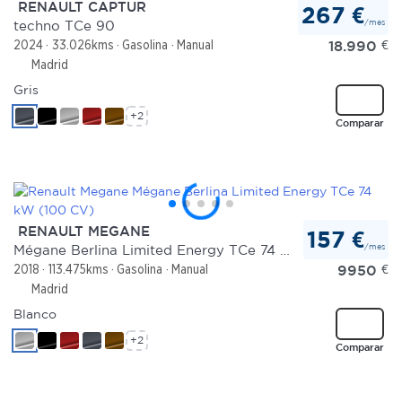
RENAULT CAPTUR
267 €
/mes
techno TCe 90
18.990
€
2024
33.026kms
Gasolina
Manual
Madrid
Gris
+2
Comparar
RENAULT MEGANE
157 €
/mes
Mégane Berlina Limited Energy TCe 74 kW (100 CV)
9950
€
2018
113.475kms
Gasolina
Manual
Madrid
Blanco
+2
Comparar