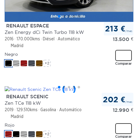
RENAULT ESPACE
213 €
/mes
Zen Energy dCi Twin Turbo 118 kW
13.500
€
2016
170.000kms
Diésel
Automático
Madrid
Negro
+2
Comparar
RENAULT SCENIC
202 €
/mes
Zen TCe 118 kW
12.990
€
2019
129.510kms
Gasolina
Automático
Madrid
Rojo
+2
Comparar