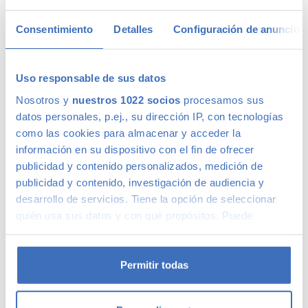
Madrid
Consentimiento
Detalles
Configuración de anuncios
Rojo
+2
Comparar
Uso responsable de sus datos
Nosotros y
nuestros 1022 socios
procesamos sus
datos personales, p.ej., su dirección IP, con tecnologías
RENAULT CLIO
172 €
como las cookies para almacenar y acceder la
/mes
Limited Energy dCi 66 kW (90 CV)
información en su dispositivo con el fin de ofrecer
10.945
€
2017
87.638kms
Diésel
Manual
publicidad y contenido personalizados, medición de
Madrid
publicidad y contenido, investigación de audiencia y
Rojo
desarrollo de servicios. Tiene la opción de seleccionar
+2
quién usa sus datos y con qué propósitos. Puede
Comparar
cambiar o retirar su consentimiento en cualquier
momento desde la Declaración de cookies o clicando en
el Menú de consentimiento.
Permitir todas
Si lo permite, también quisiéramos:
RENAULT MEGANE
172 €