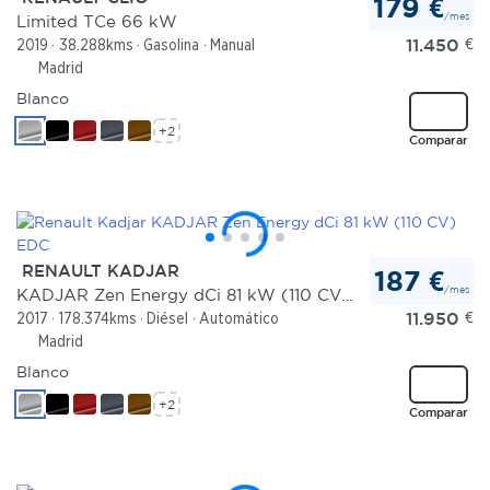
que les haya proporcionado o que hayan recopilado a
179 €
/mes
Limited TCe 66 kW
partir del uso que haya hecho de sus servicios.
11.450
€
2019
38.288kms
Gasolina
Manual
Madrid
Blanco
+2
Comparar
RENAULT KADJAR
187 €
/mes
KADJAR Zen Energy dCi 81 kW (110 CV) EDC
11.950
€
2017
178.374kms
Diésel
Automático
Madrid
Blanco
+2
Comparar