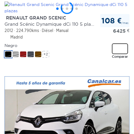
RENAULT GRAND SCENIC
108 €
/mes
Grand Scénic Dynamique dCi 110 5 plazas
6425
€
2012
224.790kms
Diésel
Manual
Madrid
Negro
+2
Comparar