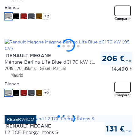
Blanco
+2
Comparar
RENAULT MEGANE
206 €
/mes
Mégane Berlina Life Blue dCi 70 kW (95 CV)
14.490
€
2019
20.515kms
Diésel
Manual
Madrid
Blanco
+2
Comparar
RENAULT MEGANE
131 €
/mes
1.2 TCE Energy Intens S