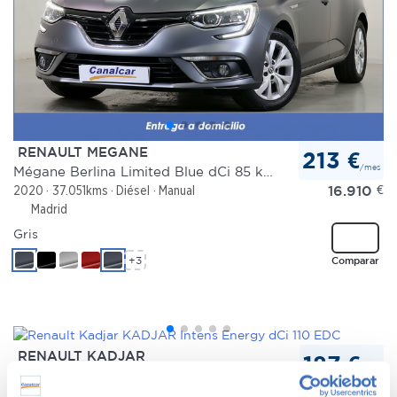
RENAULT MEGANE
213 €
/mes
Mégane Berlina Limited Blue dCi 85 kW (115 CV)
16.910
€
2020
37.051kms
Diésel
Manual
Madrid
Gris
+3
Comparar
RENAULT KADJAR
187 €
/mes
KADJAR Intens Energy dCi 110 EDC
11.750
€
2016
165.418kms
Diésel
Automático