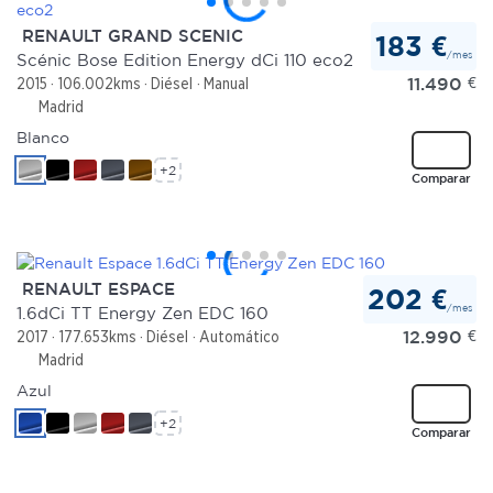
RENAULT GRAND SCENIC
183 €
/mes
Scénic Bose Edition Energy dCi 110 eco2
11.490
€
2015
106.002kms
Diésel
Manual
Madrid
Blanco
+2
Comparar
RENAULT ESPACE
202 €
/mes
1.6dCi TT Energy Zen EDC 160
12.990
€
2017
177.653kms
Diésel
Automático
Madrid
Azul
+2
Comparar