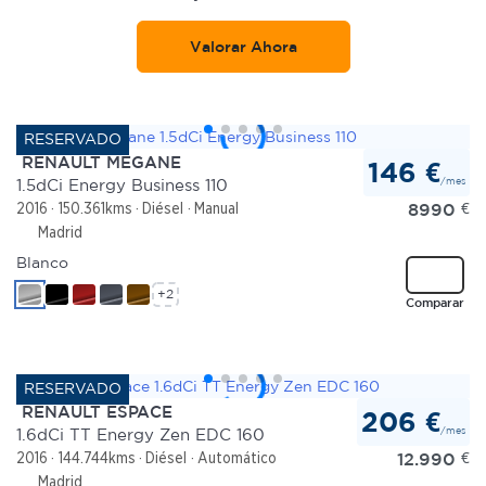
Valorar Ahora
RENAULT MEGANE
146 €
/mes
1.5dCi Energy Business 110
8990
€
2016
150.361kms
Diésel
Manual
Madrid
Blanco
+2
Comparar
RENAULT ESPACE
206 €
/mes
1.6dCi TT Energy Zen EDC 160
12.990
€
2016
144.744kms
Diésel
Automático
Madrid