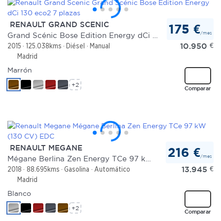
RENAULT GRAND SCENIC
175 €
/mes
Grand Scénic Bose Edition Energy dCi 130 eco2 7 plazas
10.950
€
2015
125.038kms
Diésel
Manual
Madrid
Marrón
+2
Comparar
RENAULT MEGANE
216 €
/mes
Mégane Berlina Zen Energy TCe 97 kW (130 CV) EDC
13.945
€
2018
88.695kms
Gasolina
Automático
Madrid
Blanco
+2
Comparar