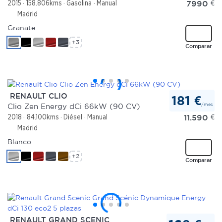
7990
€
2015
158.806kms
Gasolina
Manual
Madrid
Granate
+3
Comparar
RENAULT CLIO
181 €
/mes
Clio Zen Energy dCi 66kW (90 CV)
11.590
€
2018
84.100kms
Diésel
Manual
Madrid
Blanco
+2
Comparar
RENAULT GRAND SCENIC