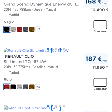
168 €
/mes
Grand Scénic Dynamique Energy dCi 130 eco2 5 plazas
10.490
€
2014
126.788kms
Diésel
Manual
Madrid
Negro
+2
Comparar
RENAULT CLIO
187 €
/mes
SL Limited TCe 67 kW
11.950
€
2019
38.335kms
Gasolina
Manual
Madrid
Rojo
+2
Comparar