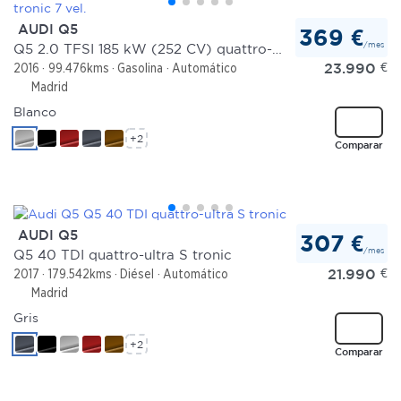
AUDI Q5
369 €
/mes
Q5 2.0 TFSI 185 kW (252 CV) quattro-ultra S tronic 7 vel.
23.990
€
2016
99.476kms
Gasolina
Automático
Madrid
Blanco
+2
Comparar
AUDI Q5
307 €
/mes
Q5 40 TDI quattro-ultra S tronic
21.990
€
2017
179.542kms
Diésel
Automático
Madrid
Gris
+2
Comparar