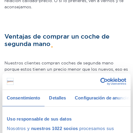
relación calidad-precio. O si lo prefieres, ven a vernos y te
aconsejamos.
Ventajas de comprar un coche de
segunda mano
Nuestros clientes compran coches de segunda mano
porque estos tienen un precio menor que los nuevos, eso es
un hecho. La ventaja de hacerlo en Canalcar es que no estás
obligado a renunciar a la calidad o a la garantía por este
motivo, ni siquiera en coches más básicos. Además, los
coches de ocasión se presentan como una oportunidad
Consentimiento
Detalles
Configuración de anuncios
única para adquirir gama Premium, ya que la calidad de
fabricación de este tipo de
coches usados
los hace
conservarse en un perfecto estado –permitiéndote la
Uso responsable de sus datos
compra de un coche prácticamente nuevo a un precio
mucho menor–.
Nosotros y
nuestros 1022 socios
procesamos sus