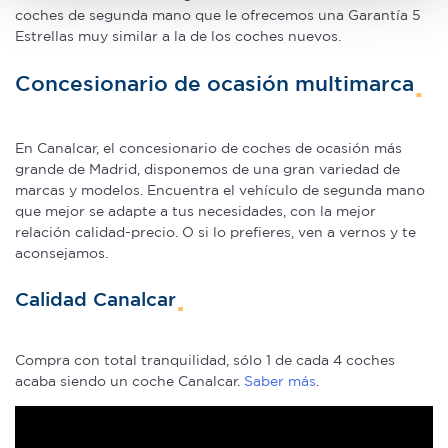
coches de segunda mano que le ofrecemos una Garantía 5
datos personales y establezca sus preferencias en la
Estrellas muy similar a la de los coches nuevos.
sección de datos
. Puede cambiar o retirar su
consentimiento en cualquier momento en la Declaración
Concesionario de ocasión multimarca
de cookies.
Las cookies de este sitio web se usan para personalizar
En Canalcar, el concesionario de coches de ocasión más
el contenido y los anuncios, ofrecer funciones de redes
grande de Madrid, disponemos de una gran variedad de
marcas y modelos. Encuentra el vehículo de segunda mano
sociales y analizar el tráfico. Además, compartimos
que mejor se adapte a tus necesidades, con la mejor
información sobre el uso que haga del sitio web con
relación calidad-precio. O si lo prefieres, ven a vernos y te
nuestros partners de redes sociales, publicidad y análisis
aconsejamos.
web, quienes pueden combinarla con otra información
que les haya proporcionado o que hayan recopilado a
Calidad Canalcar
partir del uso que haya hecho de sus servicios.
Compra con total tranquilidad, sólo 1 de cada 4 coches
acaba siendo un coche Canalcar.
Saber más
.