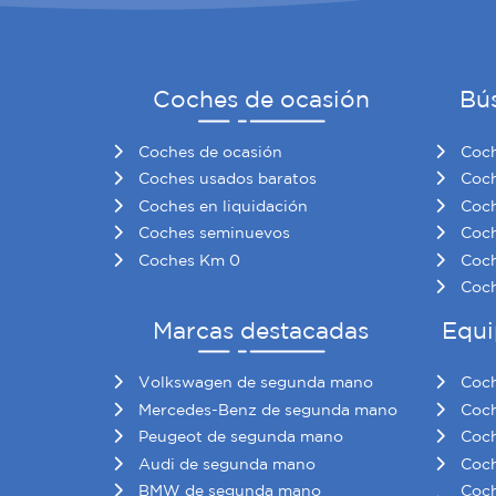
Coches de ocasión
Bú
Coches de ocasión
Coch
Coches usados baratos
Coch
Coches en liquidación
Coch
Coches seminuevos
Coch
Coches Km 0
Coch
Coch
Marcas destacadas
Equi
Volkswagen de segunda mano
Coch
Mercedes-Benz de segunda mano
Coch
Peugeot de segunda mano
Coch
Audi de segunda mano
Coch
BMW de segunda mano
Coch