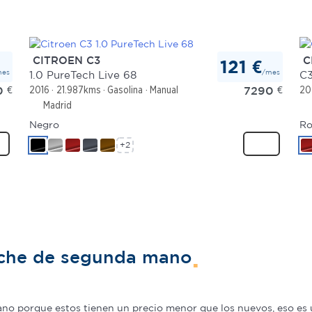
CITROEN C3
C
121 €
mes
/mes
1.0 PureTech Live 68
C3
0
€
7290
€
2016
21.987kms
Gasolina
Manual
20
Madrid
Negro
Ro
+2
oche de segunda mano
o porque estos tienen un precio menor que los nuevos, eso es u