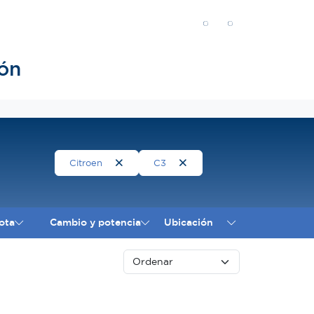
ón
Citroen
C3
ota
Cambio y potencia
Ubicación