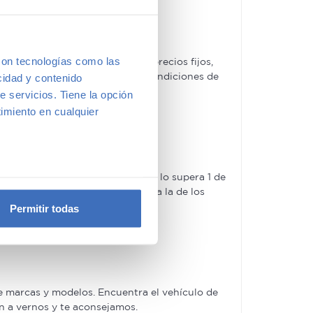
con tecnologías como las
ches de segunda mano tienen precios fijos,
ofertas, las acompañaremos de condiciones de
cidad y contenido
e servicios. Tiene la opción
imiento en cualquier
guroso control de calidad –solo lo supera 1 de
e varios metros
rantía 5 Estrellas muy similar a la de los
icas (huellas digitales)
Permitir todas
eferencias en la
sección de
e cookies.
 funciones de redes sociales
con nuestros partners de
e marcas y modelos. Encuentra el vehículo de
ue les haya proporcionado o
en a vernos y te aconsejamos.