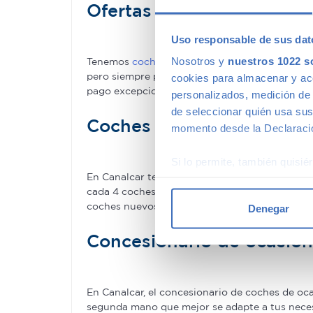
Ofertas en coches de se
Uso responsable de sus dat
Nosotros y
nuestros 1022 s
Tenemos
coches con descuentos
de hasta 6.00
pero siempre podrás encontrar descuentos de 
cookies para almacenar y acce
pago excepcionales, adaptándonos a tus nece
personalizados, medición de p
de seleccionar quién usa sus
Coches de ocasión con ga
momento desde la Declaració
Si lo permite, también quisi
En Canalcar tenemos los coches de segunda man
Recopilar información
cada 4 coches–. Estamos tan seguros de la cal
Identificar su disposi
coches nuevos.
Denegar
Obtenga más información sob
datos
. Puede cambiar o reti
Concesionario de ocasió
Las cookies de este sitio we
y analizar el tráfico. Ademá
En Canalcar, el concesionario de coches de o
redes sociales, publicidad y
segunda mano que mejor se adapte a tus necesid