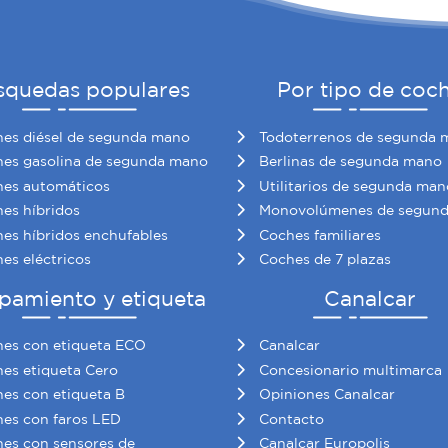
squedas populares
Por tipo de coc
es diésel de segunda mano
Todoterrenos de segunda 
es gasolina de segunda mano
Berlinas de segunda mano
es automáticos
Utilitarios de segunda man
es híbridos
Monovolúmenes de segun
es híbridos enchufables
Coches familiares
es eléctricos
Coches de 7 plazas
pamiento y etiqueta
Canalcar
es con etiqueta ECO
Canalcar
es etiqueta Cero
Concesionario multimarca
es con etiqueta B
Opiniones Canalcar
es con faros LED
Contacto
es con sensores de
Canalcar Europolis