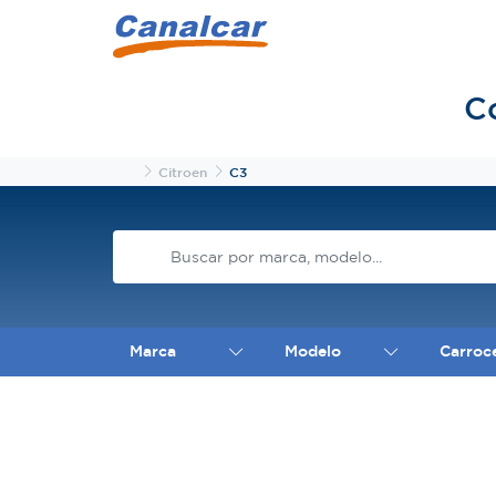
C
Inicio
Citroen
C3
Marca
Modelo
Carroc