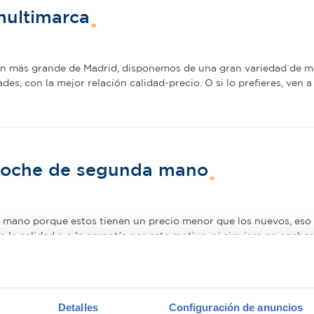
multimarca
ión más grande de Madrid, disponemos de una gran variedad de m
s, con la mejor relación calidad-precio. O si lo prefieres, ven 
 coche de segunda mano
mano porque estos tienen un precio menor que los nuevos, eso e
a la calidad o a la garantía por este motivo, ni siquiera en coch
adquirir gama Premium, ya que la calidad de fabricación de est
pra de un coche prácticamente nuevo a un precio mucho menor–.
rs in Madrid
with confidence.
Detalles
Configuración de anuncios