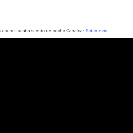
r del uso que haya hecho de sus servicios.
 4 coches acaba siendo un coche Canalcar.
Saber más
.