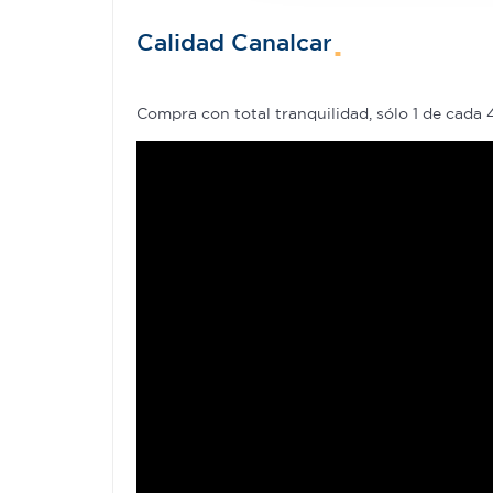
que hayan recopilado a parti
Calidad Canalcar
Compra con total tranquilidad, sólo 1 de cada