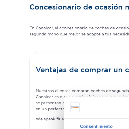
Concesionario de ocasión 
En Canalcar, el concesionario de coches de ocas
segunda mano que mejor se adapte a tus necesidade
Ventajas de comprar un
Nuestros clientes compran coches de segunda 
Canalcar es que no estás obligado a renunciar 
se presentan como una oportunidad única para 
en un perfecto estado –permitiéndote la com
We speak fluently english!. Buy
second hand ca
Consentimiento