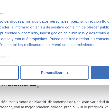
gunda mano
os
ocios
procesamos sus datos personales, p.ej., su dirección IP, 
0€ en gama Premium y 1.000€ en gama media. Todos nuestros co
los que beneficiarte. Ven a vernos y pregúntanos por nuestras 
der la información en su dispositivo con el fin de ofrecer publi
sidades. Además, aceptamos tu coche a cambio.
ublicidad y contenido, investigación de audiencia y desarrollo d
 datos y con qué propósitos. Puede cambiar o retirar su consent
rantía
n de cookies o clicando en el Menú de consentimiento.
éramos:
o con mayor calidad, ya que nuestros vehículos pasan el más ri
 sobre su ubicación geográfica que puede tener una precisión d
idad de nuestros coches de segunda mano que le ofrecemos una Ga
tivo analizándolo activamente para buscar características específ
Personalizar
re cómo se procesan sus datos personales y establezca sus pr
rar su consentimiento en cualquier momento en la Declaración d
n multimarca
b se usan para personalizar el contenido y los anuncios, ofrecer
s, compartimos información sobre el uso que haga del sitio web 
casión más grande de Madrid, disponemos de una gran variedad d
 análisis web, quienes pueden combinarla con otra información q
ades, con la mejor relación calidad-precio. O si lo prefieres, v