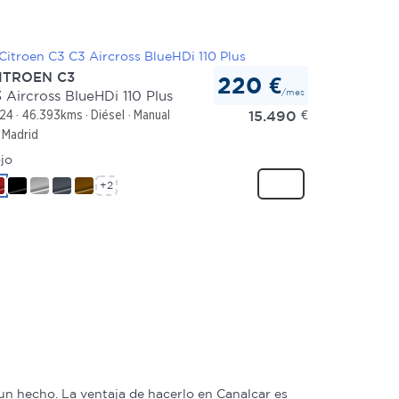
ITROEN C3
220 €
/mes
 Aircross BlueHDi 110 Plus
15.490
€
24
46.393kms
Diésel
Manual
Madrid
jo
+2
n hecho. La ventaja de hacerlo en Canalcar es