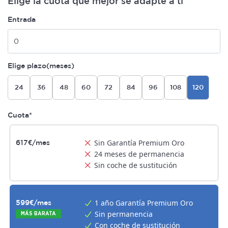
Elige la cuota que mejor se adapte a ti
Entrada
Elige plazo(meses)
24
36
48
60
72
84
96
108
120
Cuota*
Sin Garantía Premium Oro
617€/mes
24 meses de permanencia
Sin coche de sustitución
1 año Garantía Premium Oro
599€/mes
Sin permanencia
MÁS BARATA
Con coche de sustitución