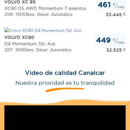
VOLVO XC 90
461
€
/
mes
XC90 D5 AWD Momentum 7 asientos
33.445
€
2018
139.153kms
Diésel
Automático
VOLVO XC90
449
€
/
mes
D4 Momentum 7pl. Aut.
32.525
€
2017
99.165kms
Diésel
Automático
Video de calidad Canalcar
Nuestra prioridad es tu tranquilidad