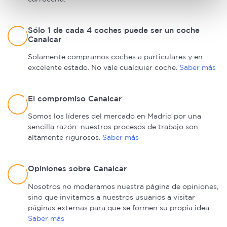
digitales)
Obtenga más información sobre cómo se procesan sus
datos personales y establezca sus preferencias en la
Sólo 1 de cada 4 coches puede ser un coche
Canalcar
sección de datos
. Puede cambiar o retirar su
consentimiento en cualquier momento en la Declaración
Solamente compramos coches a particulares y en
de cookies.
excelente estado. No vale cualquier coche.
Saber más
Las cookies de este sitio web se usan para personalizar
El compromiso Canalcar
el contenido y los anuncios, ofrecer funciones de redes
sociales y analizar el tráfico. Además, compartimos
Somos los líderes del mercado en Madrid por una
información sobre el uso que haga del sitio web con
sencilla razón: nuestros procesos de trabajo son
nuestros partners de redes sociales, publicidad y análisis
altamente rigurosos.
Saber más
web, quienes pueden combinarla con otra información
que les haya proporcionado o que hayan recopilado a
Opiniones sobre Canalcar
partir del uso que haya hecho de sus servicios.
Nosotros no moderamos nuestra página de opiniones,
sino que invitamos a nuestros usuarios a visitar
páginas externas para que se formen su propia idea.
Saber más