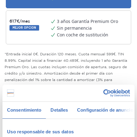
3 años Garantía Premium Oro
617€/mes
Sin permanencia
MEJOR OPCION
Con coche de sustitución
*Entrada inicial 0€. Duración 120 meses. Cuota mensual 599€. TIN
8.99%. Capital inicial a financiar 40.485€, incluyendo 1 año Garantía
Premium Oro. Las cuotas incluyen comisión de apertura, seguro de
crédito y/o siniestro. Amortización desde el primer día con
penalización del 1% sobre la cantidad a amortizar (3% para
empresas). 0,5% para cancelaciones del último año de vida del
préstamo.
¿Qué es la Garantía Premium Oro ?
Saber más
Consentimiento
Detalles
Configuración de anuncios
Solicitar esta financiación
Compromiso de calidad Canalcar
Uso responsable de sus datos