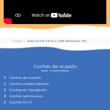
Inicio
Diésel
Seat 2.0TDI CR Eco. S&S Reference 150
Coches de ocasión
Coches de ocasión
Coches usados baratos
Coches en liquidación
Coches seminuevos
Coches Km 0