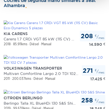
Coches de segunda mano similares a Seat
Obtenga más información sobre cómo se procesan sus
Alhambra
datos personales y establezca sus preferencias en la
sección de datos
. Puede cambiar o retirar su
consentimiento en cualquier momento en la Declaración
de cookies.
KIA CARENS
208
Las cookies de este sitio web se usan para personalizar
€
/
mes
Carens 1.7 CRDi VGT 85 kW (115 CV) Basic Eco-Dynamics 5 plazas
el contenido y los anuncios, ofrecer funciones de redes
14.590
€
2018
85.911kms
Diésel
Manual
sociales y analizar el tráfico. Además, compartimos
información sobre el uso que haga del sitio web con
nuestros partners de redes sociales, publicidad y análisis
web, quienes pueden combinarla con otra información
VOLKSWAGEN TRANSPORTER
271
€
que les haya proporcionado o que hayan recopilado a
/
mes
Multivan Comfortline Largo 2.0 TDI 102 CV 7 plazas
partir del uso que haya hecho de sus servicios.
17.425
€
2011
200.037kms
Diésel
Manual
CITROEN BERLINGO
258
€
/
mes
Berlingo Talla XL BlueHDi 130 S&S Shine
18.345
€
2019
99.639kms
Diésel
Manual