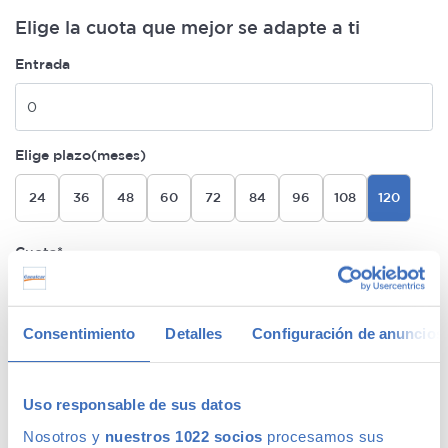
Elige la cuota que mejor se adapte a ti
Entrada
Elige plazo(meses)
24
36
48
60
72
84
96
108
120
Cuota*
Sin Garantía Premium
245€/mes
24 meses de permanencia
Consentimiento
Detalles
Configuración de anuncios
Sin coche de sustitución
Uso responsable de sus datos
1 año Garantía Premium Plata
238€/mes
Nosotros y
nuestros 1022 socios
procesamos sus
Sin permanencia
MÁS BARATA