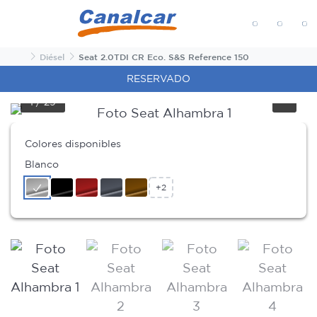
MENÚ
Inicio
Diésel
Seat 2.0TDI CR Eco. S&S Reference 150
RESERVADO
1
/
29
Colores disponibles
Blanco
+2