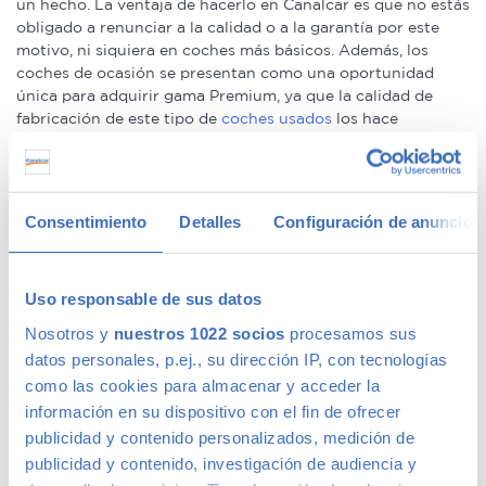
un hecho. La ventaja de hacerlo en Canalcar es que no estás
obligado a renunciar a la calidad o a la garantía por este
motivo, ni siquiera en coches más básicos. Además, los
coches de ocasión se presentan como una oportunidad
única para adquirir gama Premium, ya que la calidad de
fabricación de este tipo de
coches usados
los hace
conservarse en un perfecto estado –permitiéndote la
compra de un coche prácticamente nuevo a un precio
mucho menor–.
Consentimiento
Detalles
Configuración de anuncios
We speak fluently english!. Buy
second hand cars in Madrid
with confidence.
Ofertas en coches de segunda mano
Uso responsable de sus datos
Nosotros y
nuestros 1022 socios
procesamos sus
datos personales, p.ej., su dirección IP, con tecnologías
Tenemos
coches con descuentos
de hasta 6.000€ en gama
como las cookies para almacenar y acceder la
Premium y 1.000€ en gama media. Todos nuestros coches
información en su dispositivo con el fin de ofrecer
de segunda mano tienen precios fijos, pero siempre podrás
publicidad y contenido personalizados, medición de
encontrar descuentos de los que beneficiarte. Ven a vernos
y pregúntanos por nuestras ofertas, las acompañaremos de
publicidad y contenido, investigación de audiencia y
condiciones de pago excepcionales, adaptándonos a tus