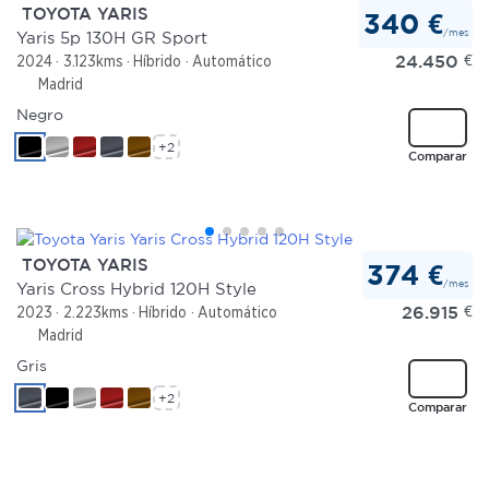
TOYOTA YARIS
340 €
/mes
Yaris 5p 130H GR Sport
24.450
€
2024
3.123kms
Híbrido
Automático
Madrid
Negro
+2
Comparar
TOYOTA YARIS
374 €
/mes
Yaris Cross Hybrid 120H Style
26.915
€
2023
2.223kms
Híbrido
Automático
Madrid
Gris
+2
Comparar