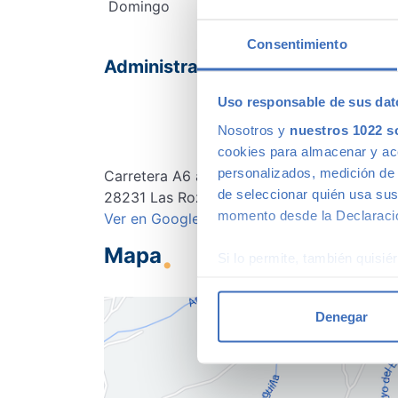
Domingo
Consentimiento
Administración
Uso responsable de sus dat
Dirección
Nosotros y
nuestros 1022 s
cookies para almacenar y acce
personalizados, medición de p
Carretera A6 a Coruña KM 18
de seleccionar quién usa sus
28231
Las Rozas
,
Madrid
momento desde la Declaració
Ver en Google Maps
Mapa
Si lo permite, también quisi
Recopilar información
Identificar su disposi
Denegar
Obtenga más información sob
datos
. Puede cambiar o reti
Las cookies de este sitio we