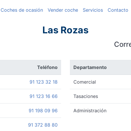
Coches de ocasión
Vender coche
Servicios
Contacto
Las Rozas
Corr
Teléfono
Departamento
91 123 32 18
Comercial
91 123 16 66
Tasaciones
91 198 09 96
Administración
91 372 88 80