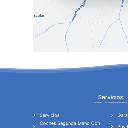
y analizar el tráfico. Ademá
redes sociales, publicidad y
que hayan recopilado a parti
Servicios
Servicios
Gara
Coches Segunda Mano Con
Buy 