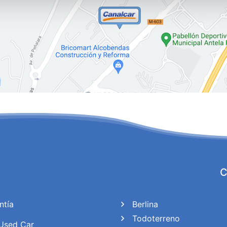
s, compartimos información sobre el uso que haga del sitio web 
 análisis web, quienes pueden combinarla con otra información q
r del uso que haya hecho de sus servicios.
C
ntía
Berlina
Todoterreno
Used Car