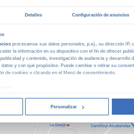
Cerrado
Detalles
Configuración de anuncios
os
ocios
procesamos sus datos personales, p.ej., su dirección IP, 
der la información en su dispositivo con el fin de ofrecer publi
ublicidad y contenido, investigación de audiencia y desarrollo d
 datos y con qué propósitos. Puede cambiar o retirar su consent
n de cookies o clicando en el Menú de consentimiento.
éramos:
 sobre su ubicación geográfica que puede tener una precisión d
tivo analizándolo activamente para buscar características específ
Personalizar
re cómo se procesan sus datos personales y establezca sus pr
rar su consentimiento en cualquier momento en la Declaración d
b se usan para personalizar el contenido y los anuncios, ofrecer