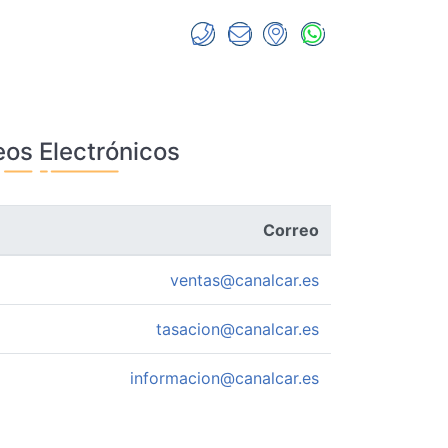
eos Electrónicos
Correo
ventas@canalcar.es
tasacion@canalcar.es
informacion@canalcar.es