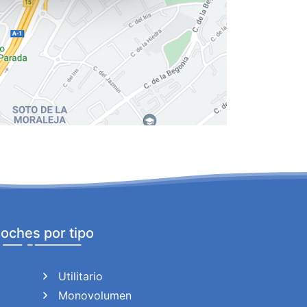
con nuestros partners de
ue les haya proporcionado o
oches por tipo
Utilitario
Monovolumen